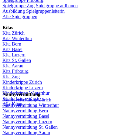
Spielgruppe
Fribourg
Spielgruppe
Zug
Spielgruppe
aufbauen
Ausbildung
Spielgruppenleiterin
Alle Spielgruppen
Kitas
Kita
Zürich
Kita Winterthur
Kita Bern
Kita Basel
Kita
Luzern
Kita St.
Gallen
Kita
Aarau
Kita
Fribourg
Kita
Zug
Kinderkrippe
Zürich
Kinderkrippe
Luzern
Kinderkrippe
Winterthur
Nannyvermittlung
Kinderkrippe
Kosten
Nannyvermittlung
Zürich
Alle Kitas
Nannyvermittlung
Winterthur
Nannyvermittlung
Bern
Nannyvermittlung
Basel
Nannyvermittlung
Luzern
Nannyvermittlung
St.
Gallen
Nannyvermittlung
Aarau