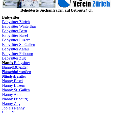
Beliebteste
Suchanfragen
auf
betreut24.ch
Babysitter
Babysitter
Zürich
Babysitter Winterthur
Babysitter Bern
Babysitter Basel
Babysitter
Luzern
Babysitter St.
Gallen
Babysitter
Aarau
Babysitter
Fribourg
Babysitter
Zug
Job
Nanny
als
Babysitter
Lohn
Nanny
Babysitter
Zürich
Babysitter
Nanny Winterthur
werden
Alle Babysitter
Nanny Bern
Nanny Basel
Nanny
Luzern
Nanny St.
Gallen
Nanny
Aarau
Nanny
Fribourg
Nanny
Zug
Job
als
Nanny
Lohn
Nanny