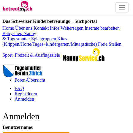
Toggle
naviga
Das Schweizer Kinderbetreuungs – Suchportal
Home
Über uns
Kontakt
Infos
Weitersagen
Inserate bearbeiten
Babysitter, Nanny
& Tagesmutter
Spielgruppen
Kitas
(Krippen/Horte/Tages- kindergarten/Mittagstische)
Freie Stellen
Sport, Freizeit & Ausflugsziele
Foren-Übersicht
FAQ
Registrieren
Anmelden
Anmelden
Benutzername: