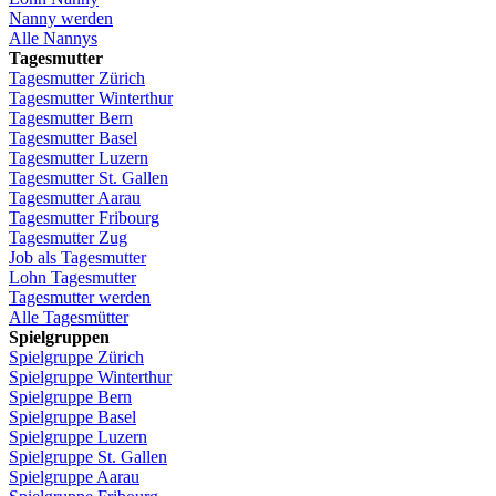
Nanny
werden
Alle Nannys
Tagesmutter
Tagesmutter
Zürich
Tagesmutter
Winterthur
Tagesmutter
Bern
Tagesmutter
Basel
Tagesmutter
Luzern
Tagesmutter
St.
Gallen
Tagesmutter
Aarau
Tagesmutter
Fribourg
Tagesmutter
Zug
Job
als
Tagesmutter
Lohn
Tagesmutter
Tagesmutter
werden
Alle Tagesmütter
Spielgruppen
Spielgruppe
Zürich
Spielgruppe
Winterthur
Spielgruppe
Bern
Spielgruppe
Basel
Spielgruppe
Luzern
Spielgruppe
St.
Gallen
Spielgruppe
Aarau