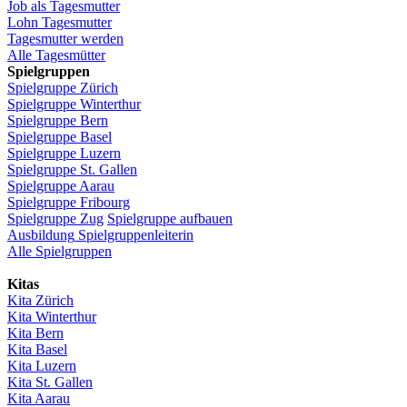
Job
als
Tagesmutter
Lohn
Tagesmutter
Tagesmutter
werden
Alle Tagesmütter
Spielgruppen
Spielgruppe
Zürich
Spielgruppe
Winterthur
Spielgruppe
Bern
Spielgruppe
Basel
Spielgruppe
Luzern
Spielgruppe
St.
Gallen
Spielgruppe
Aarau
Spielgruppe
Fribourg
Spielgruppe
Zug
Spielgruppe
aufbauen
Ausbildung
Spielgruppenleiterin
Alle Spielgruppen
Kitas
Kita
Zürich
Kita Winterthur
Kita Bern
Kita Basel
Kita
Luzern
Kita St.
Gallen
Kita
Aarau