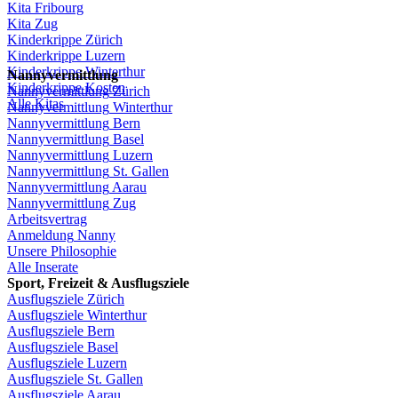
Kita
Fribourg
Kita
Zug
Kinderkrippe
Zürich
Kinderkrippe
Luzern
Kinderkrippe
Winterthur
Nannyvermittlung
Kinderkrippe
Kosten
Nannyvermittlung
Zürich
Alle Kitas
Nannyvermittlung
Winterthur
Nannyvermittlung
Bern
Nannyvermittlung
Basel
Nannyvermittlung
Luzern
Nannyvermittlung
St.
Gallen
Nannyvermittlung
Aarau
Nannyvermittlung
Zug
Arbeitsvertrag
Anmeldung
Nanny
Unsere
Philosophie
Alle Inserate
Sport,
Freizeit
&
Ausflugsziele
Ausflugsziele
Zürich
Ausflugsziele
Winterthur
Ausflugsziele
Bern
Ausflugsziele
Basel
Ausflugsziele
Luzern
Ausflugsziele
St.
Gallen
Ausflugsziele
Aarau