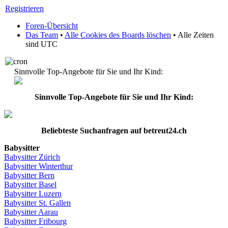
Registrieren
Foren-Übersicht
Das Team
•
Alle Cookies des Boards löschen
• Alle Zeiten
sind UTC
Sinnvolle Top-Angebote für Sie und Ihr Kind:
Sinnvolle Top-Angebote für Sie und Ihr Kind:
Beliebteste
Suchanfragen
auf
betreut24.ch
Babysitter
Babysitter
Zürich
Babysitter Winterthur
Babysitter Bern
Babysitter Basel
Babysitter
Luzern
Babysitter St.
Gallen
Babysitter
Aarau
Babysitter
Fribourg