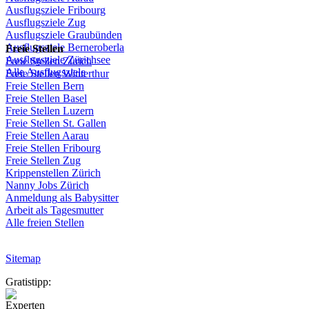
Ausflugsziele
Fribourg
Ausflugsziele
Zug
Ausflugsziele
Graubünden
Ausflugsziele
Berneroberla
Freie
Stellen
Ausflugsziele
Zürichsee
Freie
Stellen
Zürich
Alle Ausflugsziele
Freie
Stellen
Winterthur
Freie
Stellen
Bern
Freie
Stellen
Basel
Freie
Stellen
Luzern
Freie
Stellen
St.
Gallen
Freie
Stellen
Aarau
Freie
Stellen
Fribourg
Freie
Stellen
Zug
Krippenstellen
Zürich
Nanny Jobs
Zürich
Anmeldung
als
Babysitter
Arbeit
als
Tagesmutter
Alle freien Stellen
Sitemap
Gratistipp:
Experten