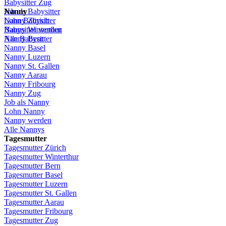
Babysitter
Zug
Job
Nanny
als
Babysitter
Lohn
Nanny
Babysitter
Zürich
Babysitter
Nanny Winterthur
werden
Alle Babysitter
Nanny Bern
Nanny Basel
Nanny
Luzern
Nanny St.
Gallen
Nanny
Aarau
Nanny
Fribourg
Nanny
Zug
Job
als
Nanny
Lohn
Nanny
Nanny
werden
Alle Nannys
Tagesmutter
Tagesmutter
Zürich
Tagesmutter
Winterthur
Tagesmutter
Bern
Tagesmutter
Basel
Tagesmutter
Luzern
Tagesmutter
St.
Gallen
Tagesmutter
Aarau
Tagesmutter
Fribourg
Tagesmutter
Zug