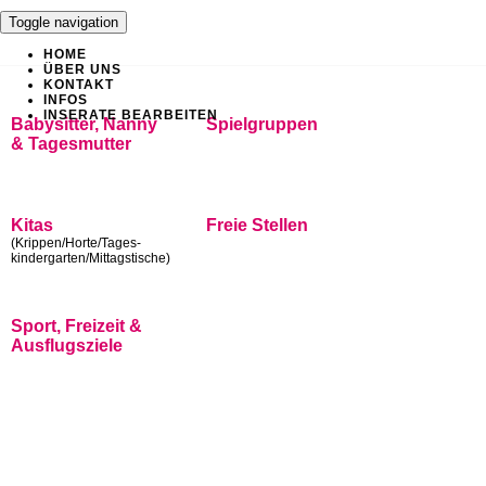
Toggle navigation
HOME
ÜBER UNS
KONTAKT
INFOS
INSERATE BEARBEITEN
Babysitter, Nanny
Spielgruppen
& Tagesmutter
Kitas
Freie Stellen
(Krippen/Horte/Tages-
kindergarten/Mittagstische)
Sport, Freizeit &
Ausflugsziele