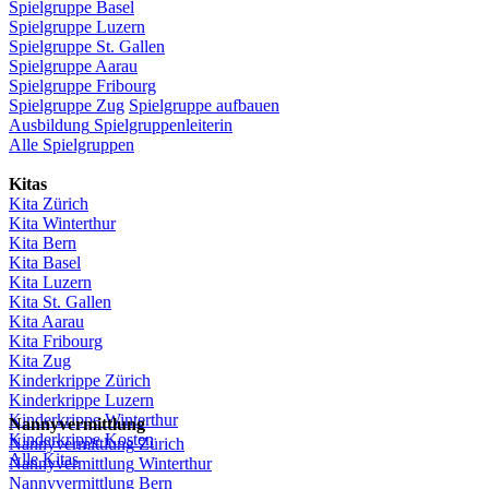
Spielgruppe
Basel
Spielgruppe
Luzern
Spielgruppe
St.
Gallen
Spielgruppe
Aarau
Spielgruppe
Fribourg
Spielgruppe
Zug
Spielgruppe
aufbauen
Ausbildung
Spielgruppenleiterin
Alle Spielgruppen
Kitas
Kita
Zürich
Kita Winterthur
Kita Bern
Kita Basel
Kita
Luzern
Kita St.
Gallen
Kita
Aarau
Kita
Fribourg
Kita
Zug
Kinderkrippe
Zürich
Kinderkrippe
Luzern
Kinderkrippe
Winterthur
Nannyvermittlung
Kinderkrippe
Kosten
Nannyvermittlung
Zürich
Alle Kitas
Nannyvermittlung
Winterthur
Nannyvermittlung
Bern