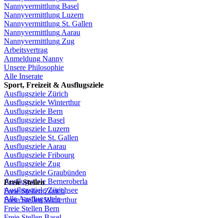
Nannyvermittlung
Basel
Nannyvermittlung
Luzern
Nannyvermittlung
St.
Gallen
Nannyvermittlung
Aarau
Nannyvermittlung
Zug
Arbeitsvertrag
Anmeldung
Nanny
Unsere
Philosophie
Alle Inserate
Sport,
Freizeit
&
Ausflugsziele
Ausflugsziele
Zürich
Ausflugsziele
Winterthur
Ausflugsziele
Bern
Ausflugsziele
Basel
Ausflugsziele
Luzern
Ausflugsziele
St.
Gallen
Ausflugsziele
Aarau
Ausflugsziele
Fribourg
Ausflugsziele
Zug
Ausflugsziele
Graubünden
Ausflugsziele
Berneroberla
Freie
Stellen
Ausflugsziele
Zürichsee
Freie
Stellen
Zürich
Alle Ausflugsziele
Freie
Stellen
Winterthur
Freie
Stellen
Bern
Freie
Stellen
Basel