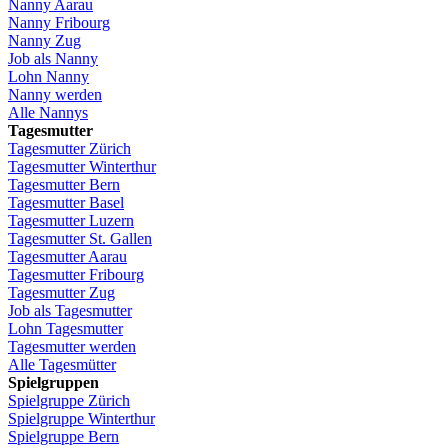
Nanny
Aarau
Nanny
Fribourg
Nanny
Zug
Job
als
Nanny
Lohn
Nanny
Nanny
werden
Alle Nannys
Tagesmutter
Tagesmutter
Zürich
Tagesmutter
Winterthur
Tagesmutter
Bern
Tagesmutter
Basel
Tagesmutter
Luzern
Tagesmutter
St.
Gallen
Tagesmutter
Aarau
Tagesmutter
Fribourg
Tagesmutter
Zug
Job
als
Tagesmutter
Lohn
Tagesmutter
Tagesmutter
werden
Alle Tagesmütter
Spielgruppen
Spielgruppe
Zürich
Spielgruppe
Winterthur
Spielgruppe
Bern