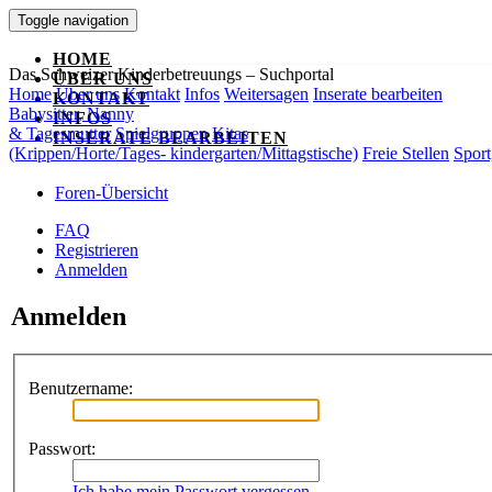
Toggle navigation
HOME
Das Schweizer Kinderbetreuungs – Suchportal
ÜBER UNS
Home
Über uns
Kontakt
Infos
Weitersagen
Inserate bearbeiten
KONTAKT
Babysitter, Nanny
INFOS
& Tagesmutter
Spielgruppen
Kitas
INSERATE BEARBEITEN
(Krippen/Horte/Tages- kindergarten/Mittagstische)
Freie Stellen
Sport
Foren-Übersicht
FAQ
Registrieren
Anmelden
Anmelden
Benutzername:
Passwort:
Ich habe mein Passwort vergessen