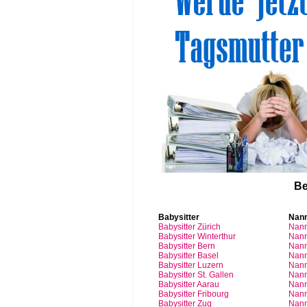
Be
Babysitter
Nan
Babysitter
Zürich
Nan
Babysitter Winterthur
Nann
Babysitter Bern
Nann
Babysitter Basel
Nann
Babysitter
Luzern
Nan
Babysitter St.
Gallen
Nann
Babysitter
Aarau
Nan
Babysitter
Fribourg
Nan
Babysitter
Zug
Nan