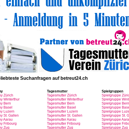
liebteste
Suchanfragen
auf
betreut24.ch
ny
Tagesmutter
Spielgruppen
ny
Zürich
Tagesmutter
Zürich
Spielgruppe
Züri
y Winterthur
Tagesmutter
Winterthur
Spielgruppe
Wint
y Bern
Tagesmutter
Bern
Spielgruppe
Ber
y Basel
Tagesmutter
Basel
Spielgruppe
Base
ny
Luzern
Tagesmutter
Luzern
Spielgruppe
Luze
y St.
Gallen
Tagesmutter
St.
Gallen
Spielgruppe
St.
G
ny
Aarau
Tagesmutter
Aarau
Spielgruppe
Aara
ny
Fribourg
Tagesmutter
Fribourg
Spielgruppe
Frib
ny
Zug
Tagesmutter
Zug
Spielgruppe
Zug