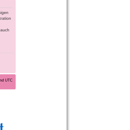
nigen
ration
 auch
sind UTC