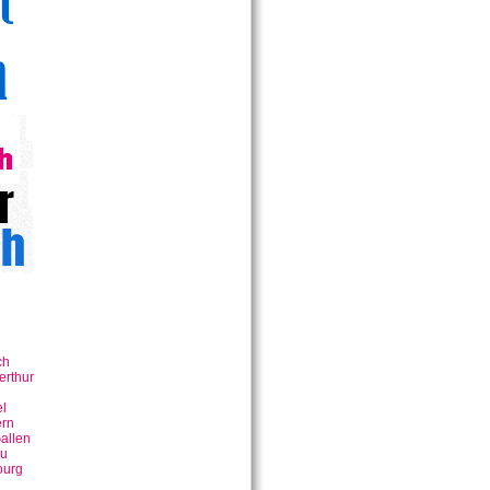
ch
erthur
n
l
rn
allen
u
ourg