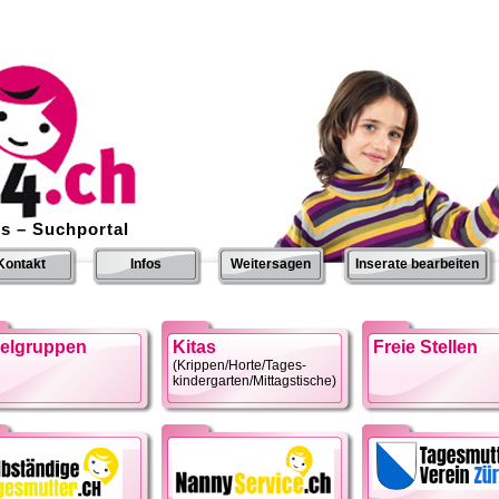
s – Suchportal
Kontakt
Infos
Weitersagen
Inserate bearbeiten
ielgruppen
Kitas
Freie Stellen
(Krippen/Horte/Tages-
kindergarten/Mittagstische)