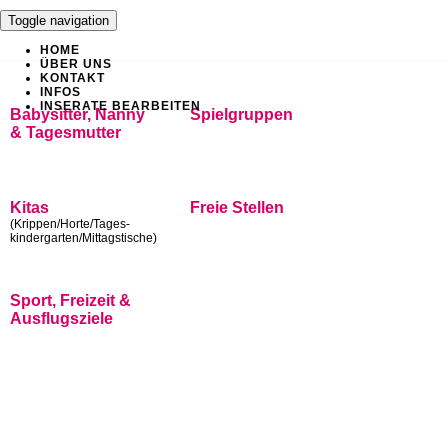
Toggle navigation
HOME
ÜBER UNS
KONTAKT
INFOS
INSERATE BEARBEITEN
Babysitter, Nanny
Spielgruppen
& Tagesmutter
Kitas
Freie Stellen
(Krippen/Horte/Tages-
kindergarten/Mittagstische)
Sport, Freizeit &
Ausflugsziele