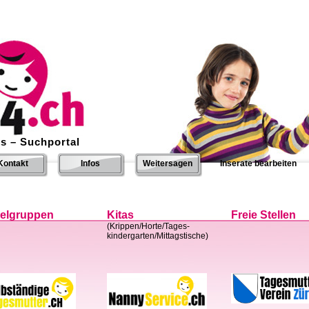
s – Suchportal
Kontakt
Infos
Weitersagen
Inserate bearbeiten
ielgruppen
Kitas
Freie Stellen
(Krippen/Horte/Tages-
kindergarten/Mittagstische)