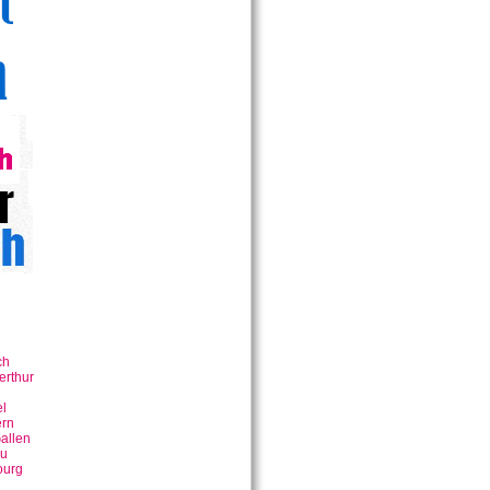
ch
erthur
n
l
rn
allen
u
ourg