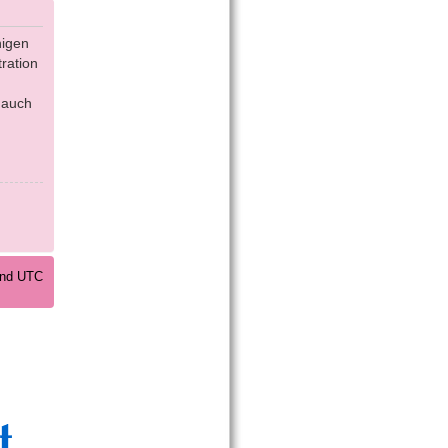
nigen
ration
 auch
sind UTC