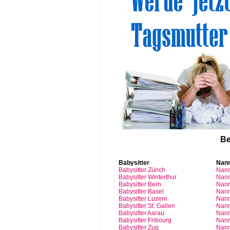
Be
Babysitter
Nan
Babysitter
Zürich
Nan
Babysitter Winterthur
Nann
Babysitter Bern
Nann
Babysitter Basel
Nann
Babysitter
Luzern
Nan
Babysitter St.
Gallen
Nann
Babysitter
Aarau
Nan
Babysitter
Fribourg
Nan
Babysitter
Zug
Nan