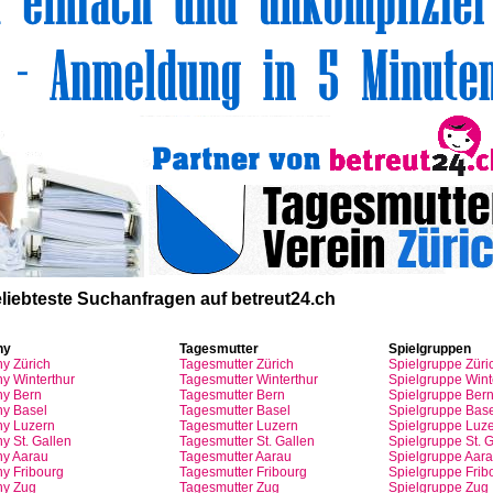
liebteste
Suchanfragen
auf
betreut24.ch
ny
Tagesmutter
Spielgruppen
ny
Zürich
Tagesmutter
Zürich
Spielgruppe
Züri
y Winterthur
Tagesmutter
Winterthur
Spielgruppe
Wint
y Bern
Tagesmutter
Bern
Spielgruppe
Ber
y Basel
Tagesmutter
Basel
Spielgruppe
Base
ny
Luzern
Tagesmutter
Luzern
Spielgruppe
Luze
y St.
Gallen
Tagesmutter
St.
Gallen
Spielgruppe
St.
G
ny
Aarau
Tagesmutter
Aarau
Spielgruppe
Aara
ny
Fribourg
Tagesmutter
Fribourg
Spielgruppe
Frib
ny
Zug
Tagesmutter
Zug
Spielgruppe
Zug