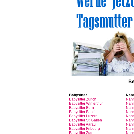
Be
Babysitter
Nan
Babysitter
Zürich
Nan
Babysitter Winterthur
Nann
Babysitter Bern
Nann
Babysitter Basel
Nann
Babysitter
Luzern
Nan
Babysitter St.
Gallen
Nann
Babysitter
Aarau
Nan
Babysitter
Fribourg
Nan
Babysitter
Zug
Nan