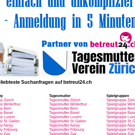
liebteste
Suchanfragen
auf
betreut24.ch
ny
Tagesmutter
Spielgruppen
ny
Zürich
Tagesmutter
Zürich
Spielgruppe
Züri
y Winterthur
Tagesmutter
Winterthur
Spielgruppe
Wint
y Bern
Tagesmutter
Bern
Spielgruppe
Ber
y Basel
Tagesmutter
Basel
Spielgruppe
Base
ny
Luzern
Tagesmutter
Luzern
Spielgruppe
Luze
y St.
Gallen
Tagesmutter
St.
Gallen
Spielgruppe
St.
G
ny
Aarau
Tagesmutter
Aarau
Spielgruppe
Aara
ny
Fribourg
Tagesmutter
Fribourg
Spielgruppe
Frib
ny
Zug
Tagesmutter
Zug
Spielgruppe
Zug