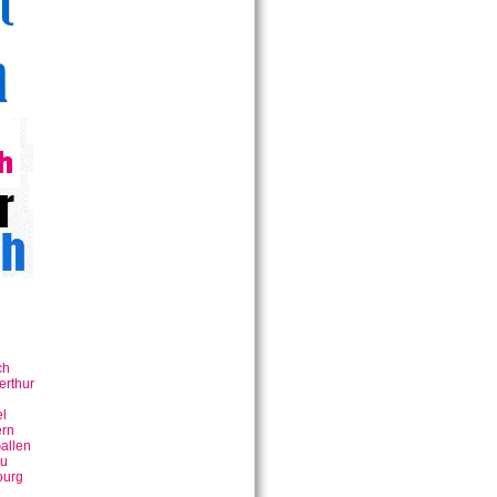
ch
erthur
n
l
rn
allen
u
ourg