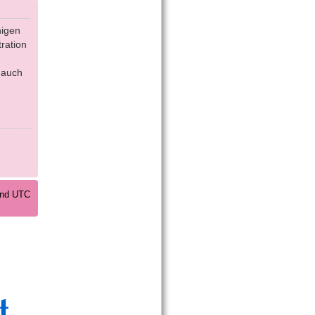
nigen
ration
 auch
sind UTC