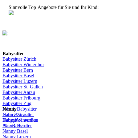
Sinnvolle Top-Angebote für Sie und Ihr Kind:
Babysitter
Babysitter
Zürich
Babysitter Winterthur
Babysitter Bern
Babysitter Basel
Babysitter
Luzern
Babysitter St.
Gallen
Babysitter
Aarau
Babysitter
Fribourg
Babysitter
Zug
Job
Nanny
als
Babysitter
Lohn
Nanny
Babysitter
Zürich
Babysitter
Nanny Winterthur
werden
Alle Babysitter
Nanny Bern
Nanny Basel
Nanny
Luzern