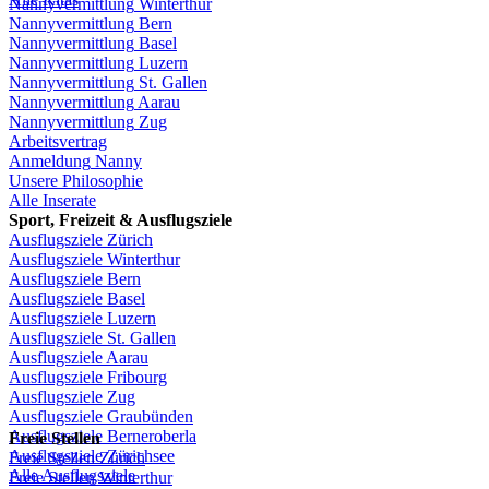
Nannyvermittlung
Winterthur
Nannyvermittlung
Bern
Nannyvermittlung
Basel
Nannyvermittlung
Luzern
Nannyvermittlung
St.
Gallen
Nannyvermittlung
Aarau
Nannyvermittlung
Zug
Arbeitsvertrag
Anmeldung
Nanny
Unsere
Philosophie
Alle Inserate
Sport,
Freizeit
&
Ausflugsziele
Ausflugsziele
Zürich
Ausflugsziele
Winterthur
Ausflugsziele
Bern
Ausflugsziele
Basel
Ausflugsziele
Luzern
Ausflugsziele
St.
Gallen
Ausflugsziele
Aarau
Ausflugsziele
Fribourg
Ausflugsziele
Zug
Ausflugsziele
Graubünden
Ausflugsziele
Berneroberla
Freie
Stellen
Ausflugsziele
Zürichsee
Freie
Stellen
Zürich
Alle Ausflugsziele
Freie
Stellen
Winterthur