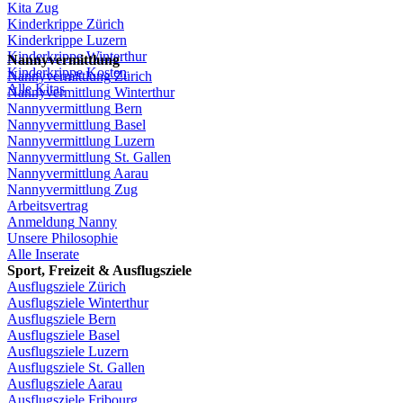
Kita
Zug
Kinderkrippe
Zürich
Kinderkrippe
Luzern
Kinderkrippe
Winterthur
Nannyvermittlung
Kinderkrippe
Kosten
Nannyvermittlung
Zürich
Alle Kitas
Nannyvermittlung
Winterthur
Nannyvermittlung
Bern
Nannyvermittlung
Basel
Nannyvermittlung
Luzern
Nannyvermittlung
St.
Gallen
Nannyvermittlung
Aarau
Nannyvermittlung
Zug
Arbeitsvertrag
Anmeldung
Nanny
Unsere
Philosophie
Alle Inserate
Sport,
Freizeit
&
Ausflugsziele
Ausflugsziele
Zürich
Ausflugsziele
Winterthur
Ausflugsziele
Bern
Ausflugsziele
Basel
Ausflugsziele
Luzern
Ausflugsziele
St.
Gallen
Ausflugsziele
Aarau
Ausflugsziele
Fribourg