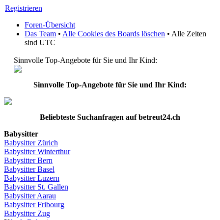
Registrieren
Foren-Übersicht
Das Team
•
Alle Cookies des Boards löschen
• Alle Zeiten
sind UTC
Sinnvolle Top-Angebote für Sie und Ihr Kind:
Sinnvolle Top-Angebote für Sie und Ihr Kind:
Beliebteste
Suchanfragen
auf
betreut24.ch
Babysitter
Babysitter
Zürich
Babysitter Winterthur
Babysitter Bern
Babysitter Basel
Babysitter
Luzern
Babysitter St.
Gallen
Babysitter
Aarau
Babysitter
Fribourg
Babysitter
Zug