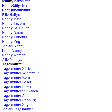
Job
Nanny
als
Babysitter
Lohn
Nanny
Babysitter
Zürich
Babysitter
Nanny Winterthur
werden
Alle Babysitter
Nanny Bern
Nanny Basel
Nanny
Luzern
Nanny St.
Gallen
Nanny
Aarau
Nanny
Fribourg
Nanny
Zug
Job
als
Nanny
Lohn
Nanny
Nanny
werden
Alle Nannys
Tagesmutter
Tagesmutter
Zürich
Tagesmutter
Winterthur
Tagesmutter
Bern
Tagesmutter
Basel
Tagesmutter
Luzern
Tagesmutter
St.
Gallen
Tagesmutter
Aarau
Tagesmutter
Fribourg
Tagesmutter
Zug
Job
als
Tagesmutter