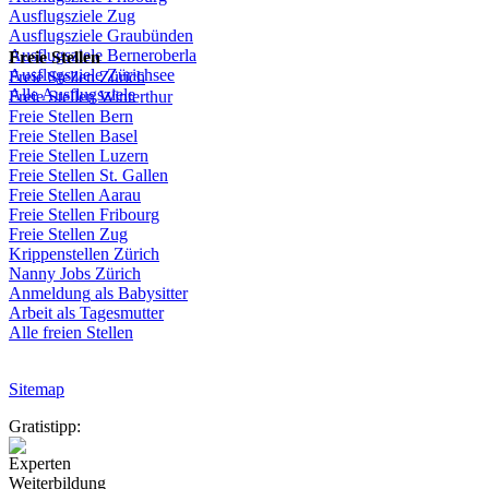
Ausflugsziele
Zug
Ausflugsziele
Graubünden
Ausflugsziele
Berneroberla
Freie
Stellen
Ausflugsziele
Zürichsee
Freie
Stellen
Zürich
Alle Ausflugsziele
Freie
Stellen
Winterthur
Freie
Stellen
Bern
Freie
Stellen
Basel
Freie
Stellen
Luzern
Freie
Stellen
St.
Gallen
Freie
Stellen
Aarau
Freie
Stellen
Fribourg
Freie
Stellen
Zug
Krippenstellen
Zürich
Nanny Jobs
Zürich
Anmeldung
als
Babysitter
Arbeit
als
Tagesmutter
Alle freien Stellen
Sitemap
Gratistipp:
Experten
Weiterbildung