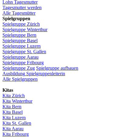
Lohn
Tagesmutter
Tagesmutter
werden
Alle Tagesmütter
Spielgruppen
Spielgruppe
Zürich
Spielgruppe
Winterthur
Spielgruppe
Bern
Spielgruppe
Basel
Spielgruppe
Luzern
Spielgruppe
St.
Gallen
Spielgruppe
Aarau
Spielgruppe
Fribourg
Spielgruppe
Zug
Spielgruppe
aufbauen
Ausbildung
Spielgruppenleiterin
Alle Spielgruppen
Kitas
Kita
Zürich
Kita Winterthur
Kita Bern
Kita Basel
Kita
Luzern
Kita St.
Gallen
Kita
Aarau
Kita
Fribourg