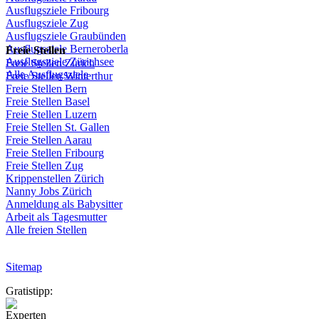
Ausflugsziele
Fribourg
Ausflugsziele
Zug
Ausflugsziele
Graubünden
Ausflugsziele
Berneroberla
Freie
Stellen
Ausflugsziele
Zürichsee
Freie
Stellen
Zürich
Alle Ausflugsziele
Freie
Stellen
Winterthur
Freie
Stellen
Bern
Freie
Stellen
Basel
Freie
Stellen
Luzern
Freie
Stellen
St.
Gallen
Freie
Stellen
Aarau
Freie
Stellen
Fribourg
Freie
Stellen
Zug
Krippenstellen
Zürich
Nanny Jobs
Zürich
Anmeldung
als
Babysitter
Arbeit
als
Tagesmutter
Alle freien Stellen
Sitemap
Gratistipp:
Experten