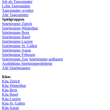
Job
als
Tagesmutter
Lohn
Tagesmutter
Tagesmutter
werden
Alle Tagesmütter
Spielgruppen
Spielgruppe
Zürich
Spielgruppe
Winterthur
Spielgruppe
Bern
Spielgruppe
Basel
Spielgruppe
Luzern
Spielgruppe
St.
Gallen
Spielgruppe
Aarau
Spielgruppe
Fribourg
Spielgruppe
Zug
Spielgruppe
aufbauen
Ausbildung
Spielgruppenleiterin
Alle Spielgruppen
Kitas
Kita
Zürich
Kita Winterthur
Kita Bern
Kita Basel
Kita
Luzern
Kita St.
Gallen
Kita
Aarau