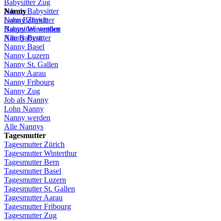
Babysitter
Zug
Job
Nanny
als
Babysitter
Lohn
Nanny
Babysitter
Zürich
Babysitter
Nanny Winterthur
werden
Alle Babysitter
Nanny Bern
Nanny Basel
Nanny
Luzern
Nanny St.
Gallen
Nanny
Aarau
Nanny
Fribourg
Nanny
Zug
Job
als
Nanny
Lohn
Nanny
Nanny
werden
Alle Nannys
Tagesmutter
Tagesmutter
Zürich
Tagesmutter
Winterthur
Tagesmutter
Bern
Tagesmutter
Basel
Tagesmutter
Luzern
Tagesmutter
St.
Gallen
Tagesmutter
Aarau
Tagesmutter
Fribourg
Tagesmutter
Zug