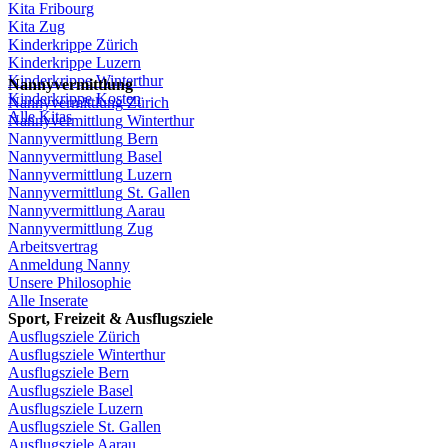
Kita
Fribourg
Kita
Zug
Kinderkrippe
Zürich
Kinderkrippe
Luzern
Kinderkrippe
Winterthur
Nannyvermittlung
Kinderkrippe
Kosten
Nannyvermittlung
Zürich
Alle Kitas
Nannyvermittlung
Winterthur
Nannyvermittlung
Bern
Nannyvermittlung
Basel
Nannyvermittlung
Luzern
Nannyvermittlung
St.
Gallen
Nannyvermittlung
Aarau
Nannyvermittlung
Zug
Arbeitsvertrag
Anmeldung
Nanny
Unsere
Philosophie
Alle Inserate
Sport,
Freizeit
&
Ausflugsziele
Ausflugsziele
Zürich
Ausflugsziele
Winterthur
Ausflugsziele
Bern
Ausflugsziele
Basel
Ausflugsziele
Luzern
Ausflugsziele
St.
Gallen
Ausflugsziele
Aarau