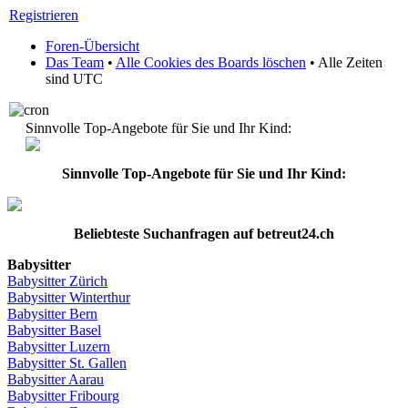
Registrieren
Foren-Übersicht
Das Team
•
Alle Cookies des Boards löschen
• Alle Zeiten
sind UTC
Sinnvolle Top-Angebote für Sie und Ihr Kind:
Sinnvolle Top-Angebote für Sie und Ihr Kind:
Beliebteste
Suchanfragen
auf
betreut24.ch
Babysitter
Babysitter
Zürich
Babysitter Winterthur
Babysitter Bern
Babysitter Basel
Babysitter
Luzern
Babysitter St.
Gallen
Babysitter
Aarau
Babysitter
Fribourg