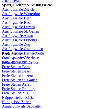
Alle Inserate
Sport,
Freizeit
&
Ausflugsziele
Ausflugsziele
Zürich
Ausflugsziele
Winterthur
Ausflugsziele
Bern
Ausflugsziele
Basel
Ausflugsziele
Luzern
Ausflugsziele
St.
Gallen
Ausflugsziele
Aarau
Ausflugsziele
Fribourg
Ausflugsziele
Zug
Ausflugsziele
Graubünden
Ausflugsziele
Berneroberla
Freie
Stellen
Ausflugsziele
Zürichsee
Freie
Stellen
Zürich
Alle Ausflugsziele
Freie
Stellen
Winterthur
Freie
Stellen
Bern
Freie
Stellen
Basel
Freie
Stellen
Luzern
Freie
Stellen
St.
Gallen
Freie
Stellen
Aarau
Freie
Stellen
Fribourg
Freie
Stellen
Zug
Krippenstellen
Zürich
Nanny Jobs
Zürich
Anmeldung
als
Babysitter