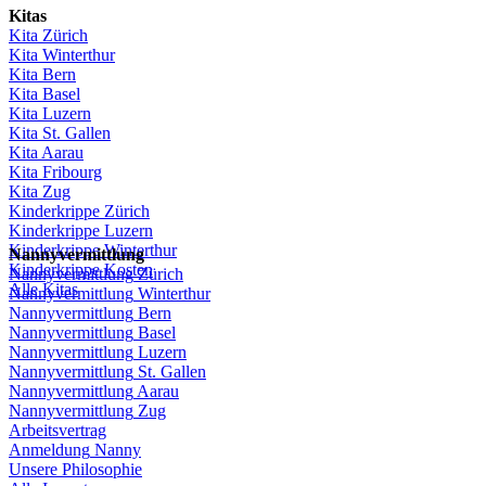
Kitas
Kita
Zürich
Kita Winterthur
Kita Bern
Kita Basel
Kita
Luzern
Kita St.
Gallen
Kita
Aarau
Kita
Fribourg
Kita
Zug
Kinderkrippe
Zürich
Kinderkrippe
Luzern
Kinderkrippe
Winterthur
Nannyvermittlung
Kinderkrippe
Kosten
Nannyvermittlung
Zürich
Alle Kitas
Nannyvermittlung
Winterthur
Nannyvermittlung
Bern
Nannyvermittlung
Basel
Nannyvermittlung
Luzern
Nannyvermittlung
St.
Gallen
Nannyvermittlung
Aarau
Nannyvermittlung
Zug
Arbeitsvertrag
Anmeldung
Nanny
Unsere
Philosophie