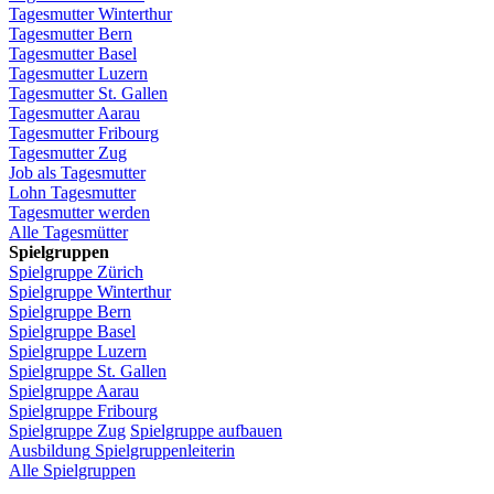
Tagesmutter
Winterthur
Tagesmutter
Bern
Tagesmutter
Basel
Tagesmutter
Luzern
Tagesmutter
St.
Gallen
Tagesmutter
Aarau
Tagesmutter
Fribourg
Tagesmutter
Zug
Job
als
Tagesmutter
Lohn
Tagesmutter
Tagesmutter
werden
Alle Tagesmütter
Spielgruppen
Spielgruppe
Zürich
Spielgruppe
Winterthur
Spielgruppe
Bern
Spielgruppe
Basel
Spielgruppe
Luzern
Spielgruppe
St.
Gallen
Spielgruppe
Aarau
Spielgruppe
Fribourg
Spielgruppe
Zug
Spielgruppe
aufbauen
Ausbildung
Spielgruppenleiterin
Alle Spielgruppen