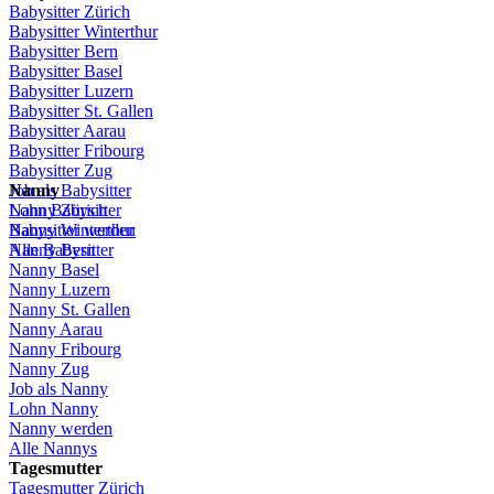
Babysitter
Zürich
Babysitter Winterthur
Babysitter Bern
Babysitter Basel
Babysitter
Luzern
Babysitter St.
Gallen
Babysitter
Aarau
Babysitter
Fribourg
Babysitter
Zug
Job
Nanny
als
Babysitter
Lohn
Nanny
Babysitter
Zürich
Babysitter
Nanny Winterthur
werden
Alle Babysitter
Nanny Bern
Nanny Basel
Nanny
Luzern
Nanny St.
Gallen
Nanny
Aarau
Nanny
Fribourg
Nanny
Zug
Job
als
Nanny
Lohn
Nanny
Nanny
werden
Alle Nannys
Tagesmutter
Tagesmutter
Zürich