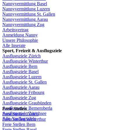
Nannyvermittlung
Basel
Nannyvermittlung
Luzern
Nannyvermittlung
St.
Gallen
Nannyvermittlung
Aarau
Nannyvermittlung
Zug
Arbeitsvertrag
Anmeldung
Nanny
Unsere
Philosophie
Alle Inserate
Sport,
Freizeit
&
Ausflugsziele
Ausflugsziele
Zürich
Ausflugsziele
Winterthur
Ausflugsziele
Bern
Ausflugsziele
Basel
Ausflugsziele
Luzern
Ausflugsziele
St.
Gallen
Ausflugsziele
Aarau
Ausflugsziele
Fribourg
Ausflugsziele
Zug
Ausflugsziele
Graubünden
Ausflugsziele
Berneroberla
Freie
Stellen
Ausflugsziele
Zürichsee
Freie
Stellen
Zürich
Alle Ausflugsziele
Freie
Stellen
Winterthur
Freie
Stellen
Bern
Freie
Stellen
Basel