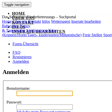
Toggle navigation
HOME
Das Schweizer Kinderbetreuungs – Suchportal
ÜBER UNS
Home
Über uns
Kontakt
Infos
Weitersagen
Inserate bearbeiten
KONTAKT
Babysitter, Nanny
INFOS
& Tagesmutter
Spielgruppen
Kitas
INSERATE BEARBEITEN
(Krippen/Horte/Tages- kindergarten/Mittagstische)
Freie Stellen
Sport
Foren-Übersicht
FAQ
Registrieren
Anmelden
Anmelden
Benutzername:
Passwort:
Ich habe mein Passwort vergessen