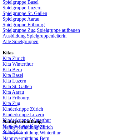
Spielgruppe
Basel
Spielgruppe
Luzern
Spielgruppe
St.
Gallen
Spielgruppe
Aarau
Spielgruppe
Fribourg
Spielgruppe
Zug
Spielgruppe
aufbauen
Ausbildung
Spielgruppenleiterin
Alle Spielgruppen
Kitas
Kita
Zürich
Kita Winterthur
Kita Bern
Kita Basel
Kita
Luzern
Kita St.
Gallen
Kita
Aarau
Kita
Fribourg
Kita
Zug
Kinderkrippe
Zürich
Kinderkrippe
Luzern
Kinderkrippe
Winterthur
Nannyvermittlung
Kinderkrippe
Kosten
Nannyvermittlung
Zürich
Alle Kitas
Nannyvermittlung
Winterthur
Nannyvermittlung
Bern