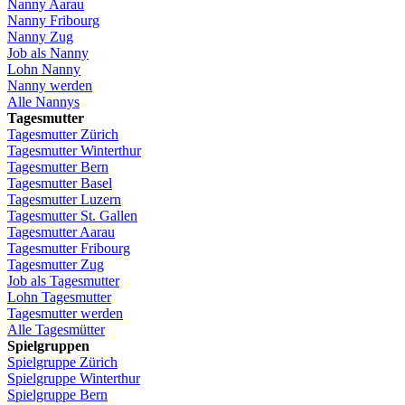
Nanny
Aarau
Nanny
Fribourg
Nanny
Zug
Job
als
Nanny
Lohn
Nanny
Nanny
werden
Alle Nannys
Tagesmutter
Tagesmutter
Zürich
Tagesmutter
Winterthur
Tagesmutter
Bern
Tagesmutter
Basel
Tagesmutter
Luzern
Tagesmutter
St.
Gallen
Tagesmutter
Aarau
Tagesmutter
Fribourg
Tagesmutter
Zug
Job
als
Tagesmutter
Lohn
Tagesmutter
Tagesmutter
werden
Alle Tagesmütter
Spielgruppen
Spielgruppe
Zürich
Spielgruppe
Winterthur
Spielgruppe
Bern