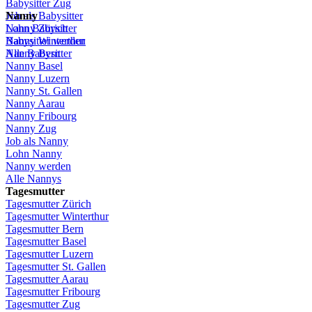
Babysitter
Zug
Job
Nanny
als
Babysitter
Lohn
Nanny
Babysitter
Zürich
Babysitter
Nanny Winterthur
werden
Alle Babysitter
Nanny Bern
Nanny Basel
Nanny
Luzern
Nanny St.
Gallen
Nanny
Aarau
Nanny
Fribourg
Nanny
Zug
Job
als
Nanny
Lohn
Nanny
Nanny
werden
Alle Nannys
Tagesmutter
Tagesmutter
Zürich
Tagesmutter
Winterthur
Tagesmutter
Bern
Tagesmutter
Basel
Tagesmutter
Luzern
Tagesmutter
St.
Gallen
Tagesmutter
Aarau
Tagesmutter
Fribourg
Tagesmutter
Zug