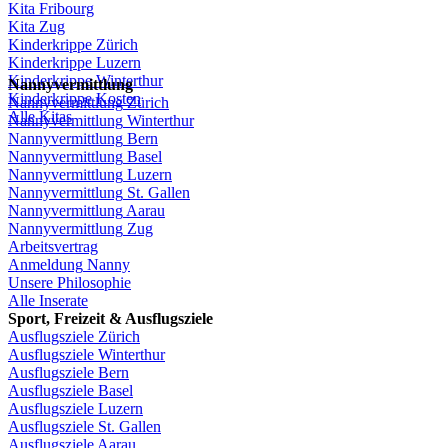
Kita
Fribourg
Kita
Zug
Kinderkrippe
Zürich
Kinderkrippe
Luzern
Kinderkrippe
Winterthur
Nannyvermittlung
Kinderkrippe
Kosten
Nannyvermittlung
Zürich
Alle Kitas
Nannyvermittlung
Winterthur
Nannyvermittlung
Bern
Nannyvermittlung
Basel
Nannyvermittlung
Luzern
Nannyvermittlung
St.
Gallen
Nannyvermittlung
Aarau
Nannyvermittlung
Zug
Arbeitsvertrag
Anmeldung
Nanny
Unsere
Philosophie
Alle Inserate
Sport,
Freizeit
&
Ausflugsziele
Ausflugsziele
Zürich
Ausflugsziele
Winterthur
Ausflugsziele
Bern
Ausflugsziele
Basel
Ausflugsziele
Luzern
Ausflugsziele
St.
Gallen
Ausflugsziele
Aarau