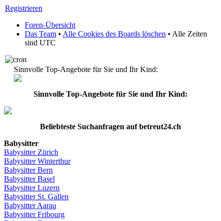
Registrieren
Foren-Übersicht
Das Team
•
Alle Cookies des Boards löschen
• Alle Zeiten
sind UTC
Sinnvolle Top-Angebote für Sie und Ihr Kind:
Sinnvolle Top-Angebote für Sie und Ihr Kind:
Beliebteste
Suchanfragen
auf
betreut24.ch
Babysitter
Babysitter
Zürich
Babysitter Winterthur
Babysitter Bern
Babysitter Basel
Babysitter
Luzern
Babysitter St.
Gallen
Babysitter
Aarau
Babysitter
Fribourg