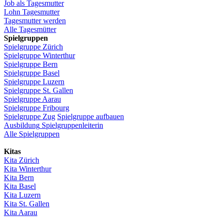
Job
als
Tagesmutter
Lohn
Tagesmutter
Tagesmutter
werden
Alle Tagesmütter
Spielgruppen
Spielgruppe
Zürich
Spielgruppe
Winterthur
Spielgruppe
Bern
Spielgruppe
Basel
Spielgruppe
Luzern
Spielgruppe
St.
Gallen
Spielgruppe
Aarau
Spielgruppe
Fribourg
Spielgruppe
Zug
Spielgruppe
aufbauen
Ausbildung
Spielgruppenleiterin
Alle Spielgruppen
Kitas
Kita
Zürich
Kita Winterthur
Kita Bern
Kita Basel
Kita
Luzern
Kita St.
Gallen
Kita
Aarau