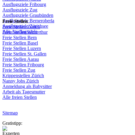
Ausflugsziele
Fribourg
Ausflugsziele
Zug
Ausflugsziele
Graubünden
Ausflugsziele
Berneroberla
Freie
Stellen
Ausflugsziele
Zürichsee
Freie
Stellen
Zürich
Alle Ausflugsziele
Freie
Stellen
Winterthur
Freie
Stellen
Bern
Freie
Stellen
Basel
Freie
Stellen
Luzern
Freie
Stellen
St.
Gallen
Freie
Stellen
Aarau
Freie
Stellen
Fribourg
Freie
Stellen
Zug
Krippenstellen
Zürich
Nanny Jobs
Zürich
Anmeldung
als
Babysitter
Arbeit
als
Tagesmutter
Alle freien Stellen
Sitemap
Gratistipp:
Experten