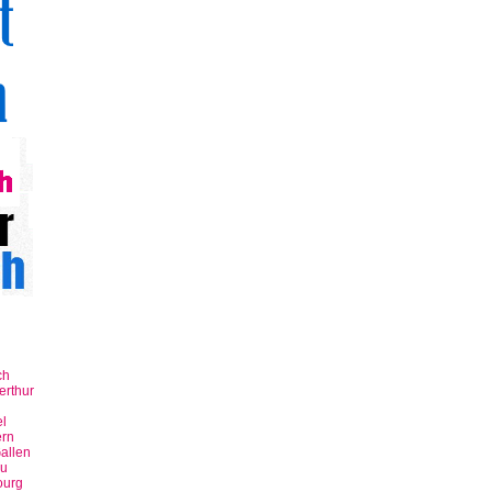
ch
erthur
n
l
rn
allen
u
ourg