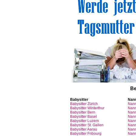
Be
Babysitter
Nan
Babysitter
Zürich
Nan
Babysitter Winterthur
Nann
Babysitter Bern
Nann
Babysitter Basel
Nann
Babysitter
Luzern
Nan
Babysitter St.
Gallen
Nann
Babysitter
Aarau
Nan
Babysitter
Fribourg
Nan