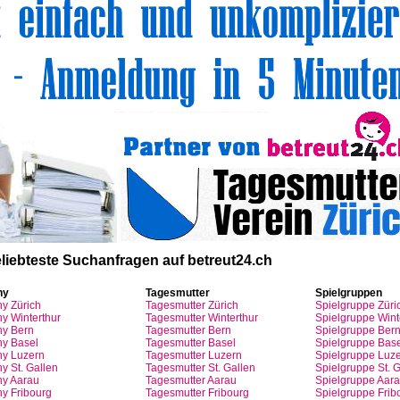
liebteste
Suchanfragen
auf
betreut24.ch
ny
Tagesmutter
Spielgruppen
ny
Zürich
Tagesmutter
Zürich
Spielgruppe
Züri
y Winterthur
Tagesmutter
Winterthur
Spielgruppe
Wint
y Bern
Tagesmutter
Bern
Spielgruppe
Ber
y Basel
Tagesmutter
Basel
Spielgruppe
Base
ny
Luzern
Tagesmutter
Luzern
Spielgruppe
Luze
y St.
Gallen
Tagesmutter
St.
Gallen
Spielgruppe
St.
G
ny
Aarau
Tagesmutter
Aarau
Spielgruppe
Aara
ny
Fribourg
Tagesmutter
Fribourg
Spielgruppe
Frib