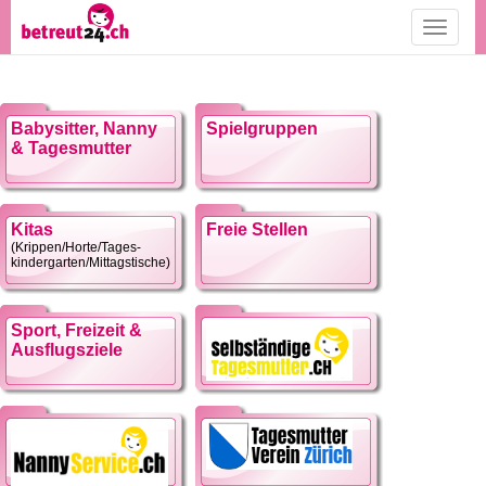
Toggle
navigati
Babysitter, Nanny
Spielgruppen
& Tagesmutter
Kitas
Freie Stellen
(Krippen/Horte/Tages-
kindergarten/Mittagstische)
Sport, Freizeit &
Ausflugsziele