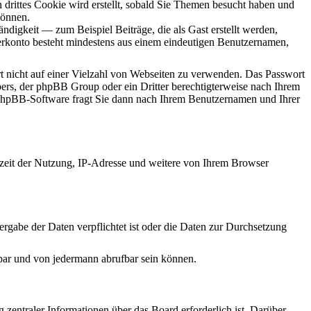
ittes Cookie wird erstellt, sobald Sie Themen besucht haben und
können.
digkeit — zum Beispiel Beiträge, die als Gast erstellt werden,
zerkonto besteht mindestens aus einem eindeutigen Benutzernamen,
rt nicht auf einer Vielzahl von Webseiten zu verwenden. Das Passwort
ibers, der phpBB Group oder ein Dritter berechtigterweise nach Ihrem
e phpBB-Software fragt Sie dann nach Ihrem Benutzernamen und Ihrer
rzeit der Nutzung, IP-Adresse und weitere von Ihrem Browser
ergabe der Daten verpflichtet ist oder die Daten zur Durchsetzung
gbar und von jedermann abrufbar sein können.
 zentraler Informationen über das Board erforderlich ist. Darüber