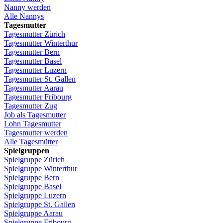
Nanny
werden
Alle Nannys
Tagesmutter
Tagesmutter
Zürich
Tagesmutter
Winterthur
Tagesmutter
Bern
Tagesmutter
Basel
Tagesmutter
Luzern
Tagesmutter
St.
Gallen
Tagesmutter
Aarau
Tagesmutter
Fribourg
Tagesmutter
Zug
Job
als
Tagesmutter
Lohn
Tagesmutter
Tagesmutter
werden
Alle Tagesmütter
Spielgruppen
Spielgruppe
Zürich
Spielgruppe
Winterthur
Spielgruppe
Bern
Spielgruppe
Basel
Spielgruppe
Luzern
Spielgruppe
St.
Gallen
Spielgruppe
Aarau
Spielgruppe
Fribourg