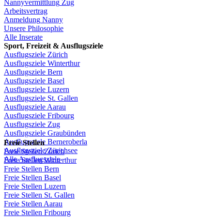
Nannyvermittlung
Zug
Arbeitsvertrag
Anmeldung
Nanny
Unsere
Philosophie
Alle Inserate
Sport,
Freizeit
&
Ausflugsziele
Ausflugsziele
Zürich
Ausflugsziele
Winterthur
Ausflugsziele
Bern
Ausflugsziele
Basel
Ausflugsziele
Luzern
Ausflugsziele
St.
Gallen
Ausflugsziele
Aarau
Ausflugsziele
Fribourg
Ausflugsziele
Zug
Ausflugsziele
Graubünden
Ausflugsziele
Berneroberla
Freie
Stellen
Ausflugsziele
Zürichsee
Freie
Stellen
Zürich
Alle Ausflugsziele
Freie
Stellen
Winterthur
Freie
Stellen
Bern
Freie
Stellen
Basel
Freie
Stellen
Luzern
Freie
Stellen
St.
Gallen
Freie
Stellen
Aarau
Freie
Stellen
Fribourg