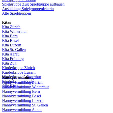
Spielgruppe
Zug
Spielgruppe
aufbauen
Ausbildung
Spielgruppenleiterin
Alle Spielgruppen
Kitas
Kita
Zürich
Kita Winterthur
Kita Bern
Kita Basel
Kita
Luzern
Kita St.
Gallen
Kita
Aarau
Kita
Fribourg
Kita
Zug
Kinderkrippe
Zürich
Kinderkrippe
Luzern
Kinderkrippe
Winterthur
Nannyvermittlung
Kinderkrippe
Kosten
Nannyvermittlung
Zürich
Alle Kitas
Nannyvermittlung
Winterthur
Nannyvermittlung
Bern
Nannyvermittlung
Basel
Nannyvermittlung
Luzern
Nannyvermittlung
St.
Gallen
Nannyvermittlung
Aarau