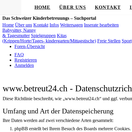
HOME
ÜBER UNS
KONTAKT
Das Schweizer Kinderbetreuungs – Suchportal
Home
Über uns
Kontakt
Infos
Weitersagen
Inserate bearbeiten
Babysitter, Nanny
& Tagesmutter
Spielgruppen
Kitas
(Krippen/Horte/Tages- kindergarten/Mittagstische)
Freie Stellen
Sport
Foren-Übersicht
FAQ
Registrieren
Anmelden
www.betreut24.ch - Datenschutzricht
Diese Richtlinie beschreibt, wie „www.betreut24.ch“ und ggf. verb
Umfang und Art der Datenspeicherung
Ihre Daten werden auf zwei verschiedene Arten gesammelt:
phpBB erstellt bei Ihrem Besuch des Boards mehrere Cookies. C