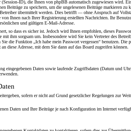
ssion-ID), die Ihnen von phpBB automatisch zugewiesen wird. Ein dr
nen Beiträge zu speichern, um die ungelesenen Beiträge markieren zu 
reiber übermittelt werden. Dies betrifft — ohne Anspruch auf Vollstän
 von Ihnen nach Ihrer Registrierung erstellten Nachrichten. Ihr Benut
sönlichen und gültigen E-Mail-Adresse.
ert, so dass es sicher ist. Jedoch wird Ihnen empfohlen, dieses Passwo
ie mit ihm sorgsam um. Insbesondere wird Sie kein Vertreter des Betre
en Sie die Funktion „Ich habe mein Passwort vergessen“ benutzen. Di
 an diese Adresse, mit dem Sie dann auf das Board zugreifen können.
erung eingegebenen Daten sowie laufende Zugriffsdaten (Datum und Uh
verwenden.
Daten
itergeben, sofern er nicht auf Grund gesetzlicher Regelungen zur Weit
enen Daten und Ihre Beiträge je nach Konfiguration im Internet verfü
angegebenen Kontaktdaten zu kontaktieren, sofern dies zur Übermittlung