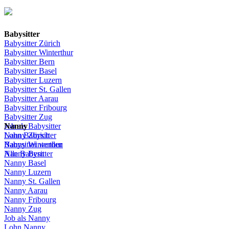
Babysitter
Babysitter
Zürich
Babysitter Winterthur
Babysitter Bern
Babysitter Basel
Babysitter
Luzern
Babysitter St.
Gallen
Babysitter
Aarau
Babysitter
Fribourg
Babysitter
Zug
Job
Nanny
als
Babysitter
Lohn
Nanny
Babysitter
Zürich
Babysitter
Nanny Winterthur
werden
Alle Babysitter
Nanny Bern
Nanny Basel
Nanny
Luzern
Nanny St.
Gallen
Nanny
Aarau
Nanny
Fribourg
Nanny
Zug
Job
als
Nanny
Lohn
Nanny