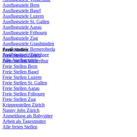
Ausflugsziele
Bern
Ausflugsziele
Basel
Ausflugsziele
Luzern
Ausflugsziele
St.
Gallen
Ausflugsziele
Aarau
Ausflugsziele
Fribourg
Ausflugsziele
Zug
Ausflugsziele
Graubünden
Ausflugsziele
Berneroberla
Freie
Stellen
Ausflugsziele
Zürichsee
Freie
Stellen
Zürich
Alle Ausflugsziele
Freie
Stellen
Winterthur
Freie
Stellen
Bern
Freie
Stellen
Basel
Freie
Stellen
Luzern
Freie
Stellen
St.
Gallen
Freie
Stellen
Aarau
Freie
Stellen
Fribourg
Freie
Stellen
Zug
Krippenstellen
Zürich
Nanny Jobs
Zürich
Anmeldung
als
Babysitter
Arbeit
als
Tagesmutter
Alle freien Stellen