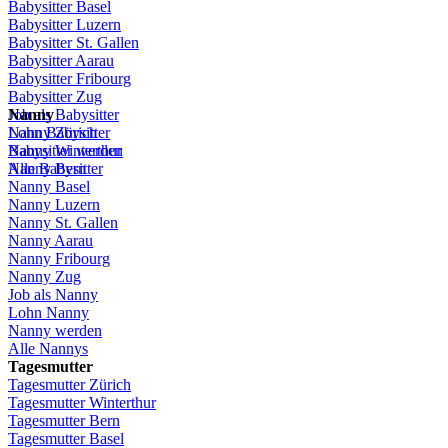
Babysitter Basel
Babysitter
Luzern
Babysitter St.
Gallen
Babysitter
Aarau
Babysitter
Fribourg
Babysitter
Zug
Job
Nanny
als
Babysitter
Lohn
Nanny
Babysitter
Zürich
Babysitter
Nanny Winterthur
werden
Alle Babysitter
Nanny Bern
Nanny Basel
Nanny
Luzern
Nanny St.
Gallen
Nanny
Aarau
Nanny
Fribourg
Nanny
Zug
Job
als
Nanny
Lohn
Nanny
Nanny
werden
Alle Nannys
Tagesmutter
Tagesmutter
Zürich
Tagesmutter
Winterthur
Tagesmutter
Bern
Tagesmutter
Basel