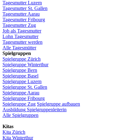
Tagesmutter
Luzern
Tagesmutter
St.
Gallen
Tagesmutter
Aarau
Tagesmutter
Fribourg
Tagesmutter
Zug
Job
als
Tagesmutter
Lohn
Tagesmutter
Tagesmutter
werden
Alle Tagesmütter
Spielgruppen
Spielgruppe
Zürich
Spielgruppe
Winterthur
Spielgruppe
Bern
Spielgruppe
Basel
Spielgruppe
Luzern
Spielgruppe
St.
Gallen
Spielgruppe
Aarau
Spielgruppe
Fribourg
Spielgruppe
Zug
Spielgruppe
aufbauen
Ausbildung
Spielgruppenleiterin
Alle Spielgruppen
Kitas
Kita
Zürich
Kita Winterthur