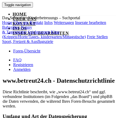
Toggle navigation
HOME
Das Schweizer Kinderbetreuungs – Suchportal
ÜBER UNS
Home
Über uns
Kontakt
Infos
Weitersagen
Inserate bearbeiten
KONTAKT
Babysitter, Nanny
INFOS
& Tagesmutter
Spielgruppen
Kitas
INSERATE BEARBEITEN
(Krippen/Horte/Tages- kindergarten/Mittagstische)
Freie Stellen
Sport, Freizeit & Ausflugsziele
Foren-Übersicht
FAQ
Registrieren
Anmelden
www.betreut24.ch - Datenschutzrichtlinie
Diese Richtlinie beschreibt, wie „www.betreut24.ch“ und ggf.
verbundene Institutionen (im Folgenden „das Board“) und phpBB
die Daten verwenden, die während Ihres Foren-Besuchs gesammelt
werden.
Umfang und Art der Datenspeicherung