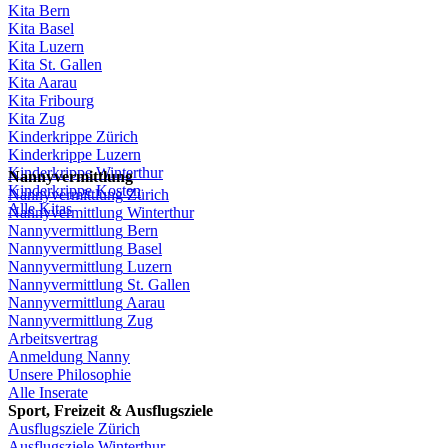
Kita Bern
Kita Basel
Kita
Luzern
Kita St.
Gallen
Kita
Aarau
Kita
Fribourg
Kita
Zug
Kinderkrippe
Zürich
Kinderkrippe
Luzern
Kinderkrippe
Winterthur
Nannyvermittlung
Kinderkrippe
Kosten
Nannyvermittlung
Zürich
Alle Kitas
Nannyvermittlung
Winterthur
Nannyvermittlung
Bern
Nannyvermittlung
Basel
Nannyvermittlung
Luzern
Nannyvermittlung
St.
Gallen
Nannyvermittlung
Aarau
Nannyvermittlung
Zug
Arbeitsvertrag
Anmeldung
Nanny
Unsere
Philosophie
Alle Inserate
Sport,
Freizeit
&
Ausflugsziele
Ausflugsziele
Zürich
Ausflugsziele
Winterthur