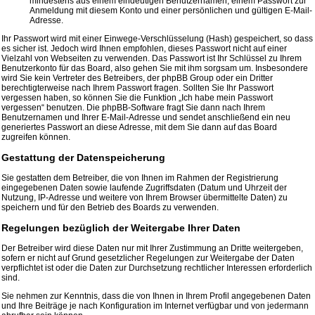
mindestens aus einem eindeutigen Benutzernamen, einem Passwort zur
Anmeldung mit diesem Konto und einer persönlichen und gültigen E-Mail-
Adresse.
Ihr Passwort wird mit einer Einwege-Verschlüsselung (Hash) gespeichert, so dass
es sicher ist. Jedoch wird Ihnen empfohlen, dieses Passwort nicht auf einer
Vielzahl von Webseiten zu verwenden. Das Passwort ist Ihr Schlüssel zu Ihrem
Benutzerkonto für das Board, also gehen Sie mit ihm sorgsam um. Insbesondere
wird Sie kein Vertreter des Betreibers, der phpBB Group oder ein Dritter
berechtigterweise nach Ihrem Passwort fragen. Sollten Sie Ihr Passwort
vergessen haben, so können Sie die Funktion „Ich habe mein Passwort
vergessen“ benutzen. Die phpBB-Software fragt Sie dann nach Ihrem
Benutzernamen und Ihrer E-Mail-Adresse und sendet anschließend ein neu
generiertes Passwort an diese Adresse, mit dem Sie dann auf das Board
zugreifen können.
Gestattung der Datenspeicherung
Sie gestatten dem Betreiber, die von Ihnen im Rahmen der Registrierung
eingegebenen Daten sowie laufende Zugriffsdaten (Datum und Uhrzeit der
Nutzung, IP-Adresse und weitere von Ihrem Browser übermittelte Daten) zu
speichern und für den Betrieb des Boards zu verwenden.
Regelungen bezüglich der Weitergabe Ihrer Daten
Der Betreiber wird diese Daten nur mit Ihrer Zustimmung an Dritte weitergeben,
sofern er nicht auf Grund gesetzlicher Regelungen zur Weitergabe der Daten
verpflichtet ist oder die Daten zur Durchsetzung rechtlicher Interessen erforderlich
sind.
Sie nehmen zur Kenntnis, dass die von Ihnen in Ihrem Profil angegebenen Daten
und Ihre Beiträge je nach Konfiguration im Internet verfügbar und von jedermann