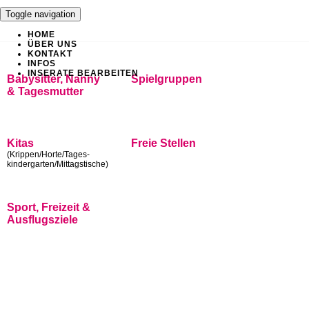
Toggle navigation
HOME
ÜBER UNS
KONTAKT
INFOS
INSERATE BEARBEITEN
Babysitter, Nanny
Spielgruppen
& Tagesmutter
Kitas
Freie Stellen
(Krippen/Horte/Tages-
kindergarten/Mittagstische)
Sport, Freizeit &
Ausflugsziele