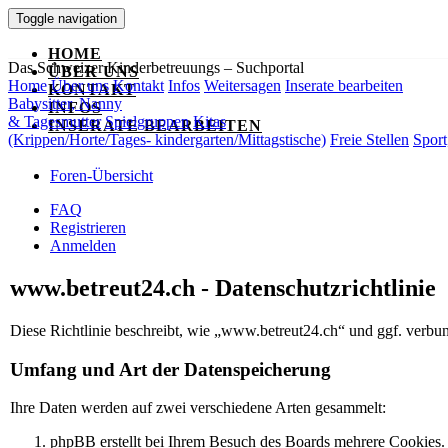
Toggle navigation
HOME
Das Schweizer Kinderbetreuungs – Suchportal
ÜBER UNS
Home
Über uns
Kontakt
Infos
Weitersagen
Inserate bearbeiten
KONTAKT
Babysitter, Nanny
INFOS
& Tagesmutter
Spielgruppen
Kitas
INSERATE BEARBEITEN
(Krippen/Horte/Tages- kindergarten/Mittagstische)
Freie Stellen
Sport
Foren-Übersicht
FAQ
Registrieren
Anmelden
www.betreut24.ch - Datenschutzrichtlinie
Diese Richtlinie beschreibt, wie „www.betreut24.ch“ und ggf. verb
Umfang und Art der Datenspeicherung
Ihre Daten werden auf zwei verschiedene Arten gesammelt:
phpBB erstellt bei Ihrem Besuch des Boards mehrere Cookies. C