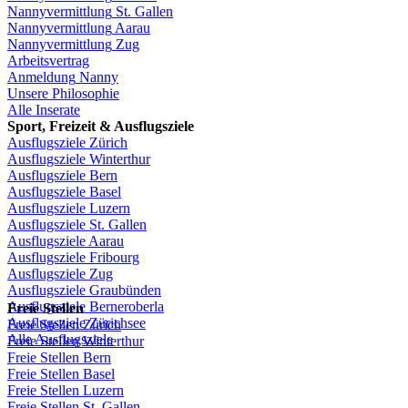
Nannyvermittlung
St.
Gallen
Nannyvermittlung
Aarau
Nannyvermittlung
Zug
Arbeitsvertrag
Anmeldung
Nanny
Unsere
Philosophie
Alle Inserate
Sport,
Freizeit
&
Ausflugsziele
Ausflugsziele
Zürich
Ausflugsziele
Winterthur
Ausflugsziele
Bern
Ausflugsziele
Basel
Ausflugsziele
Luzern
Ausflugsziele
St.
Gallen
Ausflugsziele
Aarau
Ausflugsziele
Fribourg
Ausflugsziele
Zug
Ausflugsziele
Graubünden
Ausflugsziele
Berneroberla
Freie
Stellen
Ausflugsziele
Zürichsee
Freie
Stellen
Zürich
Alle Ausflugsziele
Freie
Stellen
Winterthur
Freie
Stellen
Bern
Freie
Stellen
Basel
Freie
Stellen
Luzern
Freie
Stellen
St.
Gallen