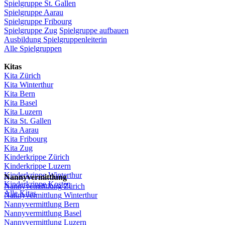
Spielgruppe
St.
Gallen
Spielgruppe
Aarau
Spielgruppe
Fribourg
Spielgruppe
Zug
Spielgruppe
aufbauen
Ausbildung
Spielgruppenleiterin
Alle Spielgruppen
Kitas
Kita
Zürich
Kita Winterthur
Kita Bern
Kita Basel
Kita
Luzern
Kita St.
Gallen
Kita
Aarau
Kita
Fribourg
Kita
Zug
Kinderkrippe
Zürich
Kinderkrippe
Luzern
Kinderkrippe
Winterthur
Nannyvermittlung
Kinderkrippe
Kosten
Nannyvermittlung
Zürich
Alle Kitas
Nannyvermittlung
Winterthur
Nannyvermittlung
Bern
Nannyvermittlung
Basel
Nannyvermittlung
Luzern