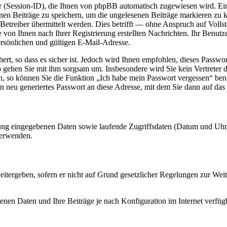
ession-ID), die Ihnen von phpBB automatisch zugewiesen wird. Ein dr
nen Beiträge zu speichern, um die ungelesenen Beiträge markieren zu 
reiber übermittelt werden. Dies betrifft — ohne Anspruch auf Vollstän
 von Ihnen nach Ihrer Registrierung erstellten Nachrichten. Ihr Benu
rsönlichen und gültigen E-Mail-Adresse.
ert, so dass es sicher ist. Jedoch wird Ihnen empfohlen, dieses Passwo
o gehen Sie mit ihm sorgsam um. Insbesondere wird Sie kein Vertreter 
en, so können Sie die Funktion „Ich habe mein Passwort vergessen“ be
 neu generiertes Passwort an diese Adresse, mit dem Sie dann auf das
erung eingegebenen Daten sowie laufende Zugriffsdaten (Datum und Uh
verwenden.
itergeben, sofern er nicht auf Grund gesetzlicher Regelungen zur Weit
enen Daten und Ihre Beiträge je nach Konfiguration im Internet verfü