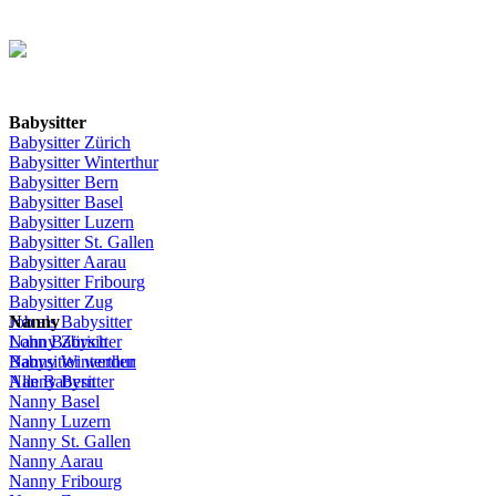
Babysitter
Babysitter
Zürich
Babysitter Winterthur
Babysitter Bern
Babysitter Basel
Babysitter
Luzern
Babysitter St.
Gallen
Babysitter
Aarau
Babysitter
Fribourg
Babysitter
Zug
Job
Nanny
als
Babysitter
Lohn
Nanny
Babysitter
Zürich
Babysitter
Nanny Winterthur
werden
Alle Babysitter
Nanny Bern
Nanny Basel
Nanny
Luzern
Nanny St.
Gallen
Nanny
Aarau
Nanny
Fribourg