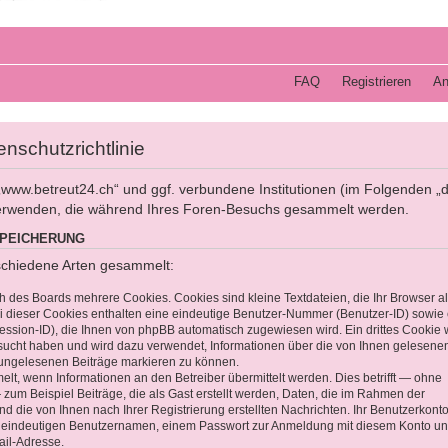
FAQ
Registrieren
An
nschutzrichtlinie
e „www.betreut24.ch“ und ggf. verbundene Institutionen (im Folgenden „
erwenden, die während Ihres Foren-Besuchs gesammelt werden.
SPEICHERUNG
schiedene Arten gesammelt:
h des Boards mehrere Cookies. Cookies sind kleine Textdateien, die Ihr Browser al
i dieser Cookies enthalten eine eindeutige Benutzer-Nummer (Benutzer-ID) sowie 
ion-ID), die Ihnen von phpBB automatisch zugewiesen wird. Ein drittes Cookie 
esucht haben und wird dazu verwendet, Informationen über die von Ihnen gelesene
 ungelesenen Beiträge markieren zu können.
t, wenn Informationen an den Betreiber übermittelt werden. Dies betrifft — ohne
 zum Beispiel Beiträge, die als Gast erstellt werden, Daten, die im Rahmen der
nd die von Ihnen nach Ihrer Registrierung erstellten Nachrichten. Ihr Benutzerkont
 eindeutigen Benutzernamen, einem Passwort zur Anmeldung mit diesem Konto un
ail-Adresse.