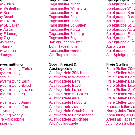
ny
Zürich
Tagesmutter
Zürich
Spielgruppe
Züri
y Winterthur
Tagesmutter
Winterthur
Spielgruppe
Wint
y Bern
Tagesmutter
Bern
Spielgruppe
Ber
y Basel
Tagesmutter
Basel
Spielgruppe
Base
ny
Luzern
Tagesmutter
Luzern
Spielgruppe
Luze
y St.
Gallen
Tagesmutter
St.
Gallen
Spielgruppe
St.
G
ny
Aarau
Tagesmutter
Aarau
Spielgruppe
Aara
ny
Fribourg
Tagesmutter
Fribourg
Spielgruppe
Frib
ny
Zug
Tagesmutter
Zug
Spielgruppe
Zug
als
Nanny
Job
als
Tagesmutter
Spielgruppe
auf
n
Nanny
Lohn
Tagesmutter
Ausbildung
ny
werden
Tagesmutter
werden
Spielgruppenleite
 Nannys
Alle Tagesmütter
Alle Spielgruppe
yvermittlung
Sport,
Freizeit
&
Freie
Stellen
yvermittlung
Zürich
Ausflugsziele
Freie
Stellen
Züri
yvermittlung
Ausflugsziele
Zürich
Freie
Stellen
Wint
erthur
Ausflugsziele
Winterthur
Freie
Stellen
Ber
yvermittlung
Bern
Ausflugsziele
Bern
Freie
Stellen
Bas
yvermittlung
Basel
Ausflugsziele
Basel
Freie
Stellen
Luz
yvermittlung
Luzern
Ausflugsziele
Luzern
Freie
Stellen
St.
G
yvermittlung
St.
Ausflugsziele
St.
Gallen
Freie
Stellen
Aar
en
Ausflugsziele
Aarau
Freie
Stellen
Frib
yvermittlung
Aarau
Ausflugsziele
Fribourg
Freie
Stellen
Zug
yvermittlung
Zug
Ausflugsziele
Zug
Krippenstellen
Zü
tsvertrag
Ausflugsziele
Graubünden
Nanny Jobs
Züri
eldung
Nanny
Ausflugsziele
Berneroberla
Anmeldung
als
Ba
re
Philosophie
Ausflugsziele
Zürichsee
Arbeit
als
Tagesm
Inserate
Alle Ausflugsziele
Alle freien Stelle