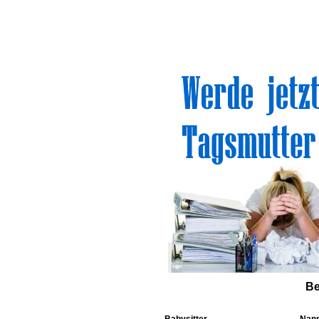
Sinn
Be
Babysitter
Nan