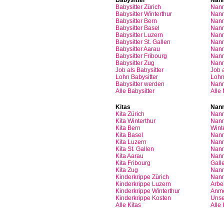
Babysitter
Zürich
Nan
Babysitter Winterthur
Nann
Babysitter Bern
Nann
Babysitter Basel
Nann
Babysitter
Luzern
Nan
Babysitter St.
Gallen
Nann
Babysitter
Aarau
Nan
Babysitter
Fribourg
Nan
Babysitter
Zug
Nan
Job
als
Babysitter
Job
Lohn
Babysitter
Loh
Babysitter
werden
Nan
Alle Babysitter
Alle
Kitas
Nann
Kita
Zürich
Nann
Kita Winterthur
Nann
Kita Bern
Wint
Kita Basel
Nann
Kita
Luzern
Nann
Kita St.
Gallen
Nann
Kita
Aarau
Nann
Kita
Fribourg
Gall
Kita
Zug
Nann
Kinderkrippe
Zürich
Nann
Kinderkrippe
Luzern
Arbei
Kinderkrippe
Winterthur
Anm
Kinderkrippe
Kosten
Unse
Alle Kitas
Alle 