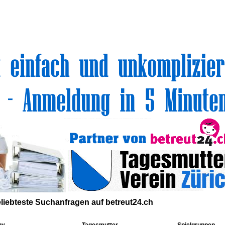
volle Top-Angebote für Sie und Ihr Kind:
liebteste
Suchanfragen
auf
betreut24.ch
ny
Tagesmutter
Spielgruppen