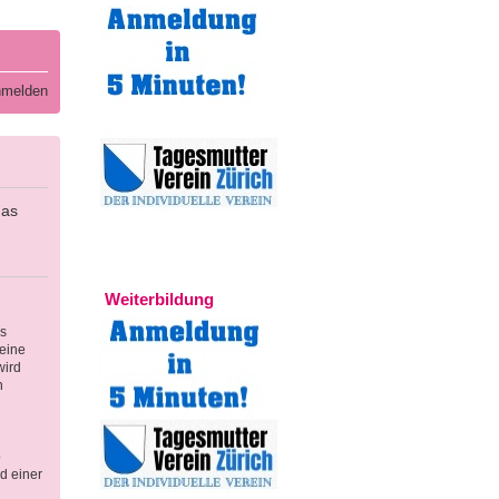
melden
das
Experten
Weiterbildung
s
eine
wird
n
o
d einer