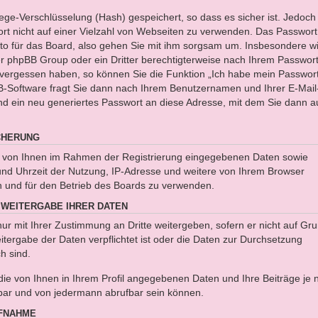
wege-Verschlüsselung (Hash) gespeichert, so dass es sicher ist. Jedoch
t nicht auf einer Vielzahl von Webseiten zu verwenden. Das Passwort i
to für das Board, also gehen Sie mit ihm sorgsam um. Insbesondere wi
der phpBB Group oder ein Dritter berechtigterweise nach Ihrem Passwor
t vergessen haben, so können Sie die Funktion „Ich habe mein Passwor
-Software fragt Sie dann nach Ihrem Benutzernamen und Ihrer E-Mail
d ein neu generiertes Passwort an diese Adresse, mit dem Sie dann a
CHERUNG
ie von Ihnen im Rahmen der Registrierung eingegebenen Daten sowie
und Uhrzeit der Nutzung, IP-Adresse und weitere von Ihrem Browser
n und für den Betrieb des Boards zu verwenden.
WEITERGABE IHRER DATEN
nur mit Ihrer Zustimmung an Dritte weitergeben, sofern er nicht auf Gr
tergabe der Daten verpflichtet ist oder die Daten zur Durchsetzung
ch sind.
ie von Ihnen in Ihrem Profil angegebenen Daten und Ihre Beiträge je 
gbar und von jedermann abrufbar sein können.
FNAHME