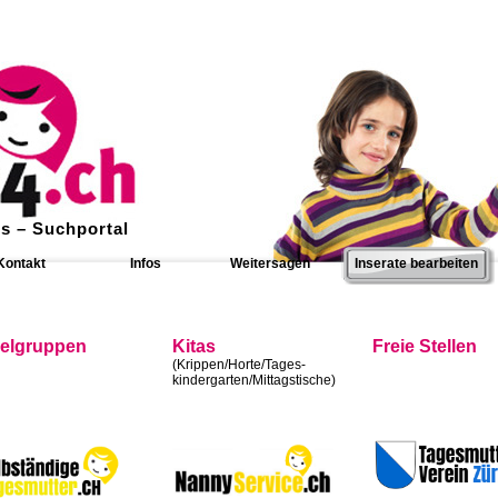
s – Suchportal
Kontakt
Infos
Weitersagen
Inserate bearbeiten
ielgruppen
Kitas
Freie Stellen
(Krippen/Horte/Tages-
kindergarten/Mittagstische)