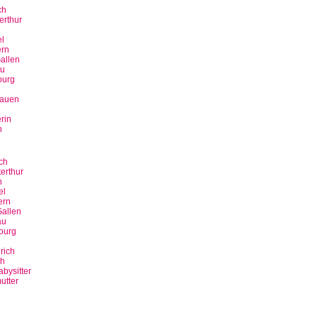
ch
erthur
n
l
rn
allen
u
ourg
bauen
rin
n
ch
erthur
n
el
ern
allen
au
ourg
rich
ch
bysitter
utter
n