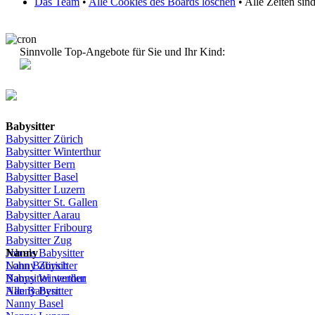
Das Team
•
Alle Cookies des Boards löschen
• Alle Zeiten si
Sinnvolle Top-Angebote für Sie und Ihr Kind:
Babysitter
Babysitter
Zürich
Babysitter Winterthur
Babysitter Bern
Babysitter Basel
Babysitter
Luzern
Babysitter St.
Gallen
Babysitter
Aarau
Babysitter
Fribourg
Babysitter
Zug
Job
Nanny
als
Babysitter
Lohn
Nanny
Babysitter
Zürich
Babysitter
Nanny Winterthur
werden
Alle Babysitter
Nanny Bern
Nanny Basel