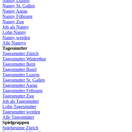
Nanny
Luzern
Nanny St.
Gallen
Nanny
Aarau
Nanny
Fribourg
Nanny
Zug
Job
als
Nanny
Lohn
Nanny
Nanny
werden
Alle Nannys
Tagesmutter
Tagesmutter
Zürich
Tagesmutter
Winterthur
Tagesmutter
Bern
Tagesmutter
Basel
Tagesmutter
Luzern
Tagesmutter
St.
Gallen
Tagesmutter
Aarau
Tagesmutter
Fribourg
Tagesmutter
Zug
Job
als
Tagesmutter
Lohn
Tagesmutter
Tagesmutter
werden
Alle Tagesmütter
Spielgruppen
Spielgruppe
Zürich