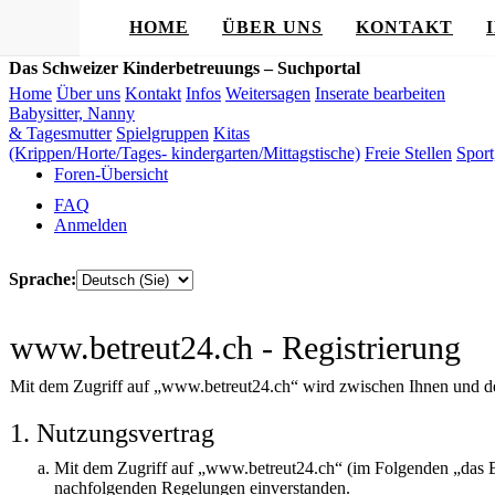
HOME
ÜBER UNS
KONTAKT
Das Schweizer Kinderbetreuungs – Suchportal
Home
Über uns
Kontakt
Infos
Weitersagen
Inserate bearbeiten
Babysitter, Nanny
& Tagesmutter
Spielgruppen
Kitas
(Krippen/Horte/Tages- kindergarten/Mittagstische)
Freie Stellen
Sport
Foren-Übersicht
FAQ
Anmelden
Sprache:
www.betreut24.ch - Registrierung
Mit dem Zugriff auf „www.betreut24.ch“ wird zwischen Ihnen und de
1. Nutzungsvertrag
Mit dem Zugriff auf „www.betreut24.ch“ (im Folgenden „das Bo
nachfolgenden Regelungen einverstanden.