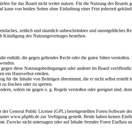
rfen Sie das Board nicht weiter nutzen. Für die Nutzung des Boards gel
d kann von beiden Seiten ohne Einhaltung einer Frist jederzeit gekünd
n einfaches, zeitlich und räumlich unbeschränktes und unentgeltliches 
ch Kündigung des Nutzungsvertrages bestehen.
halte enthält, die gegen geltendes Recht oder die guten Sitten verstoßen.
rwenden.
en gegen diese Nutzungsbedingungen oder anderer im Board veröffentli
n ein Hausverbot erteilen.
 für die Inhalte von Beiträgen übernimmt, die er nicht selbst erstellt 
t zu löschen oder zu sperren.
ändern, sofern sie gegen o. g. Regeln verstoßen oder geeignet sind, d
er der General Public License (GPL) bereitgestellten Foren-Software
ter www.phpbb.de zur Verfügung gestellt. Beide haben keinen Einflus
te Zwecke nicht untersagen oder auf Inhalte fremder Foren Einfluss 