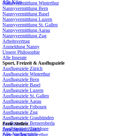
Alle Kitas
Nannyvermittlung
Winterthur
Nannyvermittlung
Bern
Nannyvermittlung
Basel
Nannyvermittlung
Luzern
Nannyvermittlung
St.
Gallen
Nannyvermittlung
Aarau
Nannyvermittlung
Zug
Arbeitsvertrag
Anmeldung
Nanny
Unsere
Philosophie
Alle Inserate
Sport,
Freizeit
&
Ausflugsziele
Ausflugsziele
Zürich
Ausflugsziele
Winterthur
Ausflugsziele
Bern
Ausflugsziele
Basel
Ausflugsziele
Luzern
Ausflugsziele
St.
Gallen
Ausflugsziele
Aarau
Ausflugsziele
Fribourg
Ausflugsziele
Zug
Ausflugsziele
Graubünden
Ausflugsziele
Berneroberla
Freie
Stellen
Ausflugsziele
Zürichsee
Freie
Stellen
Zürich
Alle Ausflugsziele
Freie
Stellen
Winterthur