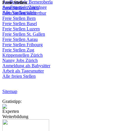
Ausflugsziele
Berneroberla
Freie
Stellen
Ausflugsziele
Zürichsee
Freie
Stellen
Zürich
Alle Ausflugsziele
Freie
Stellen
Winterthur
Freie
Stellen
Bern
Freie
Stellen
Basel
Freie
Stellen
Luzern
Freie
Stellen
St.
Gallen
Freie
Stellen
Aarau
Freie
Stellen
Fribourg
Freie
Stellen
Zug
Krippenstellen
Zürich
Nanny Jobs
Zürich
Anmeldung
als
Babysitter
Arbeit
als
Tagesmutter
Alle freien Stellen
Sitemap
Gratistipp:
Experten
Weiterbildung