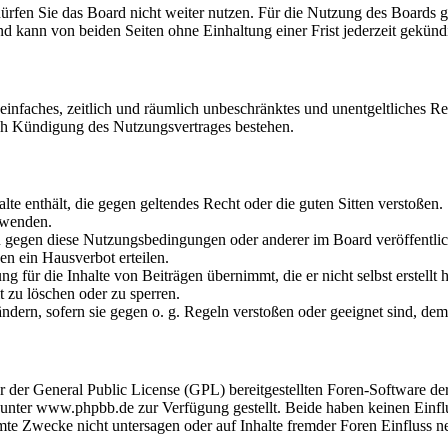
rfen Sie das Board nicht weiter nutzen. Für die Nutzung des Boards gel
d kann von beiden Seiten ohne Einhaltung einer Frist jederzeit gekünd
n einfaches, zeitlich und räumlich unbeschränktes und unentgeltliches 
ch Kündigung des Nutzungsvertrages bestehen.
halte enthält, die gegen geltendes Recht oder die guten Sitten verstoßen.
rwenden.
en gegen diese Nutzungsbedingungen oder anderer im Board veröffentli
n ein Hausverbot erteilen.
g für die Inhalte von Beiträgen übernimmt, die er nicht selbst erstellt
t zu löschen oder zu sperren.
uändern, sofern sie gegen o. g. Regeln verstoßen oder geeignet sind, d
er der General Public License (GPL) bereitgestellten Foren-Software
nter www.phpbb.de zur Verfügung gestellt. Beide haben keinen Einflus
te Zwecke nicht untersagen oder auf Inhalte fremder Foren Einfluss 