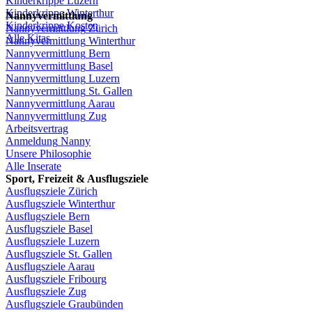
Kinderkrippe
Luzern
Kinderkrippe
Winterthur
Nannyvermittlung
Kinderkrippe
Kosten
Nannyvermittlung
Zürich
Alle Kitas
Nannyvermittlung
Winterthur
Nannyvermittlung
Bern
Nannyvermittlung
Basel
Nannyvermittlung
Luzern
Nannyvermittlung
St.
Gallen
Nannyvermittlung
Aarau
Nannyvermittlung
Zug
Arbeitsvertrag
Anmeldung
Nanny
Unsere
Philosophie
Alle Inserate
Sport,
Freizeit
&
Ausflugsziele
Ausflugsziele
Zürich
Ausflugsziele
Winterthur
Ausflugsziele
Bern
Ausflugsziele
Basel
Ausflugsziele
Luzern
Ausflugsziele
St.
Gallen
Ausflugsziele
Aarau
Ausflugsziele
Fribourg
Ausflugsziele
Zug
Ausflugsziele
Graubünden