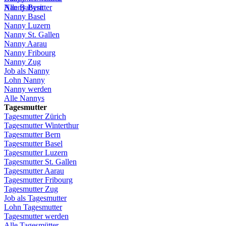
Alle Babysitter
Nanny Bern
Nanny Basel
Nanny
Luzern
Nanny St.
Gallen
Nanny
Aarau
Nanny
Fribourg
Nanny
Zug
Job
als
Nanny
Lohn
Nanny
Nanny
werden
Alle Nannys
Tagesmutter
Tagesmutter
Zürich
Tagesmutter
Winterthur
Tagesmutter
Bern
Tagesmutter
Basel
Tagesmutter
Luzern
Tagesmutter
St.
Gallen
Tagesmutter
Aarau
Tagesmutter
Fribourg
Tagesmutter
Zug
Job
als
Tagesmutter
Lohn
Tagesmutter
Tagesmutter
werden
Alle Tagesmütter