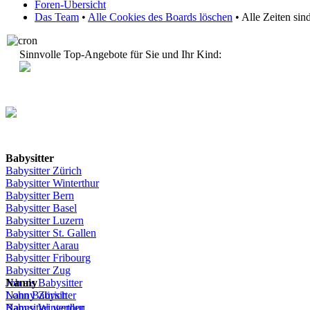
Foren-Übersicht
Das Team
•
Alle Cookies des Boards löschen
• Alle Zeiten si
Sinnvolle Top-Angebote für Sie und Ihr Kind:
Babysitter
Babysitter
Zürich
Babysitter Winterthur
Babysitter Bern
Babysitter Basel
Babysitter
Luzern
Babysitter St.
Gallen
Babysitter
Aarau
Babysitter
Fribourg
Babysitter
Zug
Job
Nanny
als
Babysitter
Lohn
Nanny
Babysitter
Zürich
Babysitter
Nanny Winterthur
werden