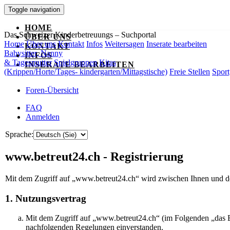
Toggle navigation
HOME
Das Schweizer Kinderbetreuungs – Suchportal
ÜBER UNS
Home
Über uns
Kontakt
Infos
Weitersagen
Inserate bearbeiten
KONTAKT
Babysitter, Nanny
INFOS
& Tagesmutter
Spielgruppen
Kitas
INSERATE BEARBEITEN
(Krippen/Horte/Tages- kindergarten/Mittagstische)
Freie Stellen
Sport
Foren-Übersicht
FAQ
Anmelden
Sprache:
www.betreut24.ch - Registrierung
Mit dem Zugriff auf „www.betreut24.ch“ wird zwischen Ihnen und de
1. Nutzungsvertrag
Mit dem Zugriff auf „www.betreut24.ch“ (im Folgenden „das Bo
nachfolgenden Regelungen einverstanden.