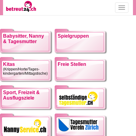
Toggle
navigati
Babysitter, Nanny
Spielgruppen
& Tagesmutter
Kitas
Freie Stellen
(Krippen/Horte/Tages-
kindergarten/Mittagstische)
Sport, Freizeit &
Ausflugsziele