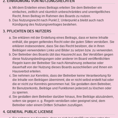
2. EINRÄUMUNG VON NUTZUNGSRECHTEN
Mit dem Erstellen eines Beitrags erteilen Sie dem Betreiber ein
einfaches, zeitlich und räumlich unbeschränktes und unentgeltliches
Recht, Ihren Beitrag im Rahmen des Boards zu nutzen.
Das Nutzungsrecht nach Punkt 2, Unterpunkt a bleibt auch nach
Kündigung des Nutzungsvertrages bestehen.
3. PFLICHTEN DES NUTZERS
Sie erklären mit der Erstellung eines Beitrags, dass er keine Inhalte
enthält, die gegen geltendes Recht oder die guten Sitten verstoßen. Sie
erklären insbesondere, dass Sie das Recht besitzen, die in Ihren
Beiträgen verwendeten Links und Bilder zu setzen bzw. zu verwenden.
Der Betreiber des Boards übt das Hausrecht aus. Bei Verstößen gegen
diese Nutzungsbedingungen oder anderer im Board veröffentlichten
Regeln kann der Betreiber Sie nach Abmahnung zeitweise oder
dauerhaft von der Nutzung dieses Boards ausschließen und Ihnen ein
Hausverbot erteilen.
Sie nehmen zur Kenntnis, dass der Betreiber keine Verantwortung für
die Inhalte von Beiträgen übernimmt, die er nicht selbst erstellt hat oder
die er nicht zur Kenntnis genommen hat. Sie gestatten dem Betreiber,
Ihr Benutzerkonto, Beiträge und Funktionen jederzeit zu löschen oder
zu sperren.
Sie gestatten dem Betreiber darüber hinaus, Ihre Beiträge abzuändern,
sofern sie gegen o. g. Regeln verstoßen oder geeignet sind, dem
Betreiber oder einem Dritten Schaden zuzufügen.
4. GENERAL PUBLIC LICENSE