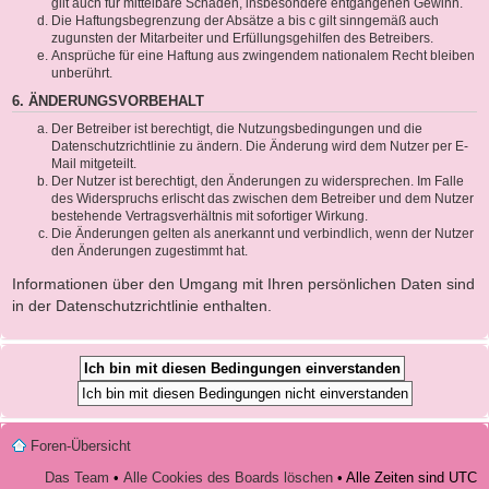
gilt auch für mittelbare Schäden, insbesondere entgangenen Gewinn.
Die Haftungsbegrenzung der Absätze a bis c gilt sinngemäß auch
zugunsten der Mitarbeiter und Erfüllungsgehilfen des Betreibers.
Ansprüche für eine Haftung aus zwingendem nationalem Recht bleiben
unberührt.
6. ÄNDERUNGSVORBEHALT
Der Betreiber ist berechtigt, die Nutzungsbedingungen und die
Datenschutzrichtlinie zu ändern. Die Änderung wird dem Nutzer per E-
Mail mitgeteilt.
Der Nutzer ist berechtigt, den Änderungen zu widersprechen. Im Falle
des Widerspruchs erlischt das zwischen dem Betreiber und dem Nutzer
bestehende Vertragsverhältnis mit sofortiger Wirkung.
Die Änderungen gelten als anerkannt und verbindlich, wenn der Nutzer
den Änderungen zugestimmt hat.
Informationen über den Umgang mit Ihren persönlichen Daten sind
in der Datenschutzrichtlinie enthalten.
Foren-Übersicht
Das Team
•
Alle Cookies des Boards löschen
• Alle Zeiten sind UTC