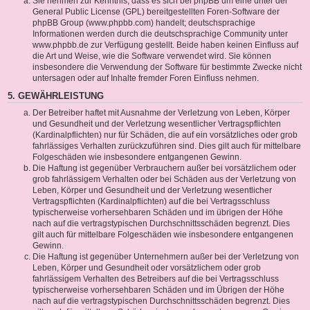
Sie nehmen zur Kenntnis, dass es sich bei phpBB um eine unter der
General Public License (GPL) bereitgestellten Foren-Software der
phpBB Group (www.phpbb.com) handelt; deutschsprachige
Informationen werden durch die deutschsprachige Community unter
www.phpbb.de zur Verfügung gestellt. Beide haben keinen Einfluss auf
die Art und Weise, wie die Software verwendet wird. Sie können
insbesondere die Verwendung der Software für bestimmte Zwecke nicht
untersagen oder auf Inhalte fremder Foren Einfluss nehmen.
5. GEWÄHRLEISTUNG
Der Betreiber haftet mit Ausnahme der Verletzung von Leben, Körper
und Gesundheit und der Verletzung wesentlicher Vertragspflichten
(Kardinalpflichten) nur für Schäden, die auf ein vorsätzliches oder grob
fahrlässiges Verhalten zurückzuführen sind. Dies gilt auch für mittelbare
Folgeschäden wie insbesondere entgangenen Gewinn.
Die Haftung ist gegenüber Verbrauchern außer bei vorsätzlichem oder
grob fahrlässigem Verhalten oder bei Schäden aus der Verletzung von
Leben, Körper und Gesundheit und der Verletzung wesentlicher
Vertragspflichten (Kardinalpflichten) auf die bei Vertragsschluss
typischerweise vorhersehbaren Schäden und im übrigen der Höhe
nach auf die vertragstypischen Durchschnittsschäden begrenzt. Dies
gilt auch für mittelbare Folgeschäden wie insbesondere entgangenen
Gewinn.
Die Haftung ist gegenüber Unternehmern außer bei der Verletzung von
Leben, Körper und Gesundheit oder vorsätzlichem oder grob
fahrlässigem Verhalten des Betreibers auf die bei Vertragsschluss
typischerweise vorhersehbaren Schäden und im Übrigen der Höhe
nach auf die vertragstypischen Durchschnittsschäden begrenzt. Dies