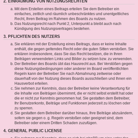
2. EINRÄUMUNG VON NUTZUNGSRECHTEN
Mit dem Erstellen eines Beitrags erteilen Sie dem Betreiber ein
einfaches, zeitlich und räumlich unbeschränktes und unentgeltliches
Recht, Ihren Beitrag im Rahmen des Boards zu nutzen.
Das Nutzungsrecht nach Punkt 2, Unterpunkt a bleibt auch nach
Kündigung des Nutzungsvertrages bestehen.
3. PFLICHTEN DES NUTZERS
Sie erklären mit der Erstellung eines Beitrags, dass er keine Inhalte
enthält, die gegen geltendes Recht oder die guten Sitten verstoßen. Sie
erklären insbesondere, dass Sie das Recht besitzen, die in Ihren
Beiträgen verwendeten Links und Bilder zu setzen bzw. zu verwenden.
Der Betreiber des Boards übt das Hausrecht aus. Bei Verstößen gegen
diese Nutzungsbedingungen oder anderer im Board veröffentlichten
Regeln kann der Betreiber Sie nach Abmahnung zeitweise oder
dauerhaft von der Nutzung dieses Boards ausschließen und Ihnen ein
Hausverbot erteilen.
Sie nehmen zur Kenntnis, dass der Betreiber keine Verantwortung für
die Inhalte von Beiträgen übernimmt, die er nicht selbst erstellt hat oder
die er nicht zur Kenntnis genommen hat. Sie gestatten dem Betreiber,
Ihr Benutzerkonto, Beiträge und Funktionen jederzeit zu löschen oder
zu sperren.
Sie gestatten dem Betreiber darüber hinaus, Ihre Beiträge abzuändern,
sofern sie gegen o. g. Regeln verstoßen oder geeignet sind, dem
Betreiber oder einem Dritten Schaden zuzufügen.
4. GENERAL PUBLIC LICENSE