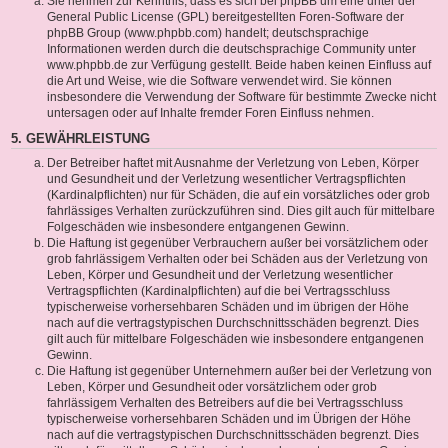
Sie nehmen zur Kenntnis, dass es sich bei phpBB um eine unter der
General Public License (GPL) bereitgestellten Foren-Software der
phpBB Group (www.phpbb.com) handelt; deutschsprachige
Informationen werden durch die deutschsprachige Community unter
www.phpbb.de zur Verfügung gestellt. Beide haben keinen Einfluss auf
die Art und Weise, wie die Software verwendet wird. Sie können
insbesondere die Verwendung der Software für bestimmte Zwecke nicht
untersagen oder auf Inhalte fremder Foren Einfluss nehmen.
5. GEWÄHRLEISTUNG
Der Betreiber haftet mit Ausnahme der Verletzung von Leben, Körper
und Gesundheit und der Verletzung wesentlicher Vertragspflichten
(Kardinalpflichten) nur für Schäden, die auf ein vorsätzliches oder grob
fahrlässiges Verhalten zurückzuführen sind. Dies gilt auch für mittelbare
Folgeschäden wie insbesondere entgangenen Gewinn.
Die Haftung ist gegenüber Verbrauchern außer bei vorsätzlichem oder
grob fahrlässigem Verhalten oder bei Schäden aus der Verletzung von
Leben, Körper und Gesundheit und der Verletzung wesentlicher
Vertragspflichten (Kardinalpflichten) auf die bei Vertragsschluss
typischerweise vorhersehbaren Schäden und im übrigen der Höhe
nach auf die vertragstypischen Durchschnittsschäden begrenzt. Dies
gilt auch für mittelbare Folgeschäden wie insbesondere entgangenen
Gewinn.
Die Haftung ist gegenüber Unternehmern außer bei der Verletzung von
Leben, Körper und Gesundheit oder vorsätzlichem oder grob
fahrlässigem Verhalten des Betreibers auf die bei Vertragsschluss
typischerweise vorhersehbaren Schäden und im Übrigen der Höhe
nach auf die vertragstypischen Durchschnittsschäden begrenzt. Dies