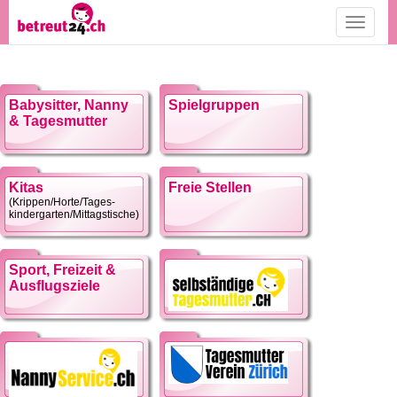
Toggle
navigati
Babysitter, Nanny
Spielgruppen
& Tagesmutter
Kitas
Freie Stellen
(Krippen/Horte/Tages-
kindergarten/Mittagstische)
Sport, Freizeit &
Ausflugsziele