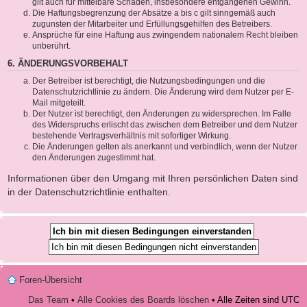
gilt auch für mittelbare Schäden, insbesondere entgangenen Gewinn.
Die Haftungsbegrenzung der Absätze a bis c gilt sinngemäß auch
zugunsten der Mitarbeiter und Erfüllungsgehilfen des Betreibers.
Ansprüche für eine Haftung aus zwingendem nationalem Recht bleiben
unberührt.
6. ÄNDERUNGSVORBEHALT
Der Betreiber ist berechtigt, die Nutzungsbedingungen und die
Datenschutzrichtlinie zu ändern. Die Änderung wird dem Nutzer per E-
Mail mitgeteilt.
Der Nutzer ist berechtigt, den Änderungen zu widersprechen. Im Falle
des Widerspruchs erlischt das zwischen dem Betreiber und dem Nutzer
bestehende Vertragsverhältnis mit sofortiger Wirkung.
Die Änderungen gelten als anerkannt und verbindlich, wenn der Nutzer
den Änderungen zugestimmt hat.
Informationen über den Umgang mit Ihren persönlichen Daten sind
in der Datenschutzrichtlinie enthalten.
Foren-Übersicht
Das Team
•
Alle Cookies des Boards löschen
• Alle Zeiten sind UTC