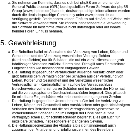
Sie nehmen zur Kenntnis, dass es sich bei phpBB um eine unter der
General Public License (GPL) bereitgestellten Foren-Software der phpBB
Group (www.phpbb.com) handelt; deutschsprachige Informationen werden
durch die deutschsprachige Community unter www.phpbb.de zur
Verfügung gestellt. Beide haben keinen Einfluss auf die Art und Weise, wie
die Software verwendet wird. Sie können insbesondere die Verwendung
der Software für bestimmte Zwecke nicht untersagen oder auf Inhalte
fremder Foren Einfluss nehmen.
5. Gewährleistung
Der Betreiber haftet mit Ausnahme der Verletzung von Leben, Körper und
Gesundheit und der Verletzung wesentlicher Vertragspflichten
(Kardinalpflichten) nur für Schäden, die auf ein vorsätzliches oder grob
fahrlässiges Verhalten zurückzuführen sind. Dies gilt auch für mittelbare
Folgeschäden wie insbesondere entgangenen Gewinn.
Die Haftung ist gegenüber Verbrauchern außer bei vorsätzlichem oder
grob fahrlässigem Verhalten oder bei Schäden aus der Verletzung von
Leben, Körper und Gesundheit und der Verletzung wesentlicher
Vertragspflichten (Kardinalpflichten) auf die bei Vertragsschluss
typischerweise vorhersehbaren Schäden und im übrigen der Höhe nach
auf die vertragstypischen Durchschnittsschäden begrenzt. Dies gilt auch
für mittelbare Folgeschäden wie insbesondere entgangenen Gewinn.
Die Haftung ist gegenüber Unternehmern außer bei der Verletzung von
Leben, Körper und Gesundheit oder vorsätzlichem oder grob fahrlässigem
Verhalten des Betreibers auf die bei Vertragsschluss typischerweise
vorhersehbaren Schäden und im Übrigen der Höhe nach auf die
vertragstypischen Durchschnittsschäden begrenzt. Dies gilt auch für
mittelbare Schäden, insbesondere entgangenen Gewinn.
Die Haftungsbegrenzung der Absätze a bis c gilt sinngemäß auch
zugunsten der Mitarbeiter und Erfüllungsgehilfen des Betreibers.