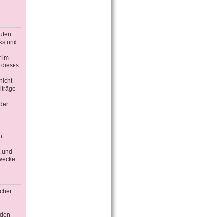
guten
nks und
r im
 dieses
nicht
iträge
der
n
t und
Zwecke
icher
äden