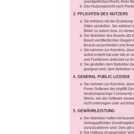
unentgeltliches Recht, Ihren 
Das Nutzungsrecht nach Punkt 
3. PFLICHTEN DES NUTZERS
Sie erklären mit der Erstellung
Sitten verstoßen. Sie erklären
Bilder zu setzen bzw. zu verw
Der Betreiber des Boards übt
Board veröffentlichten Regeln
Boards ausschließen und Ihnen
Sie nehmen zur Kenntnis, dass 
selbst erstellt hat oder die er
und Funktionen jederzeit zu lö
Sie gestatten dem Betreiber da
geeignet sind, dem Betreiber 
4. GENERAL PUBLIC LICENSE
Sie nehmen zur Kenntnis, dass 
Foren-Software der phpBB Gro
deutschsprachige Community un
Weise, wie die Software verwe
nicht untersagen oder auf Inha
5. GEWÄHRLEISTUNG
Der Betreiber haftet mit Ausn
Vertragspflichten (Kardinalpfli
zurückzuführen sind. Dies gil
Die Haftung ist gegenüber Ver