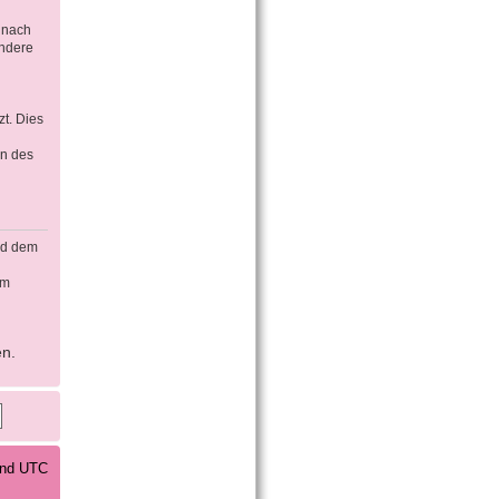
 nach
ondere
t. Dies
en des
rd dem
em
en.
sind UTC