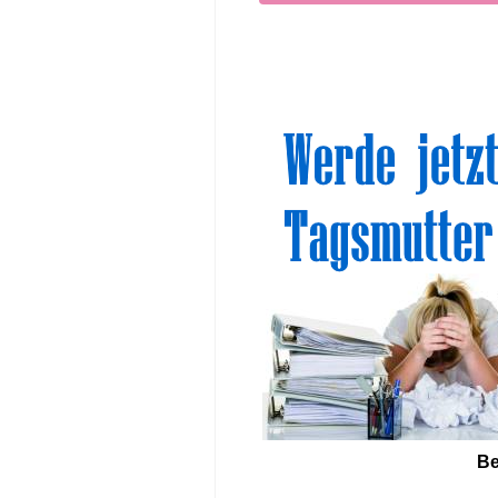
Sinn
Be