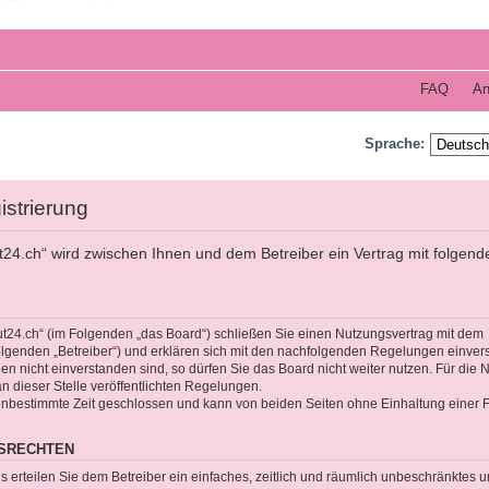
FAQ
An
Sprache:
istrierung
t24.ch“ wird zwischen Ihnen und dem Betreiber ein Vertrag mit folgend
ut24.ch“ (im Folgenden „das Board“) schließen Sie einen Nutzungsvertrag mit dem
olgenden „Betreiber“) und erklären sich mit den nachfolgenden Regelungen einver
 nicht einverstanden sind, so dürfen Sie das Board nicht weiter nutzen. Für die 
an dieser Stelle veröffentlichten Regelungen.
unbestimmte Zeit geschlossen und kann von beiden Seiten ohne Einhaltung einer Fr
GSRECHTEN
gs erteilen Sie dem Betreiber ein einfaches, zeitlich und räumlich unbeschränktes 