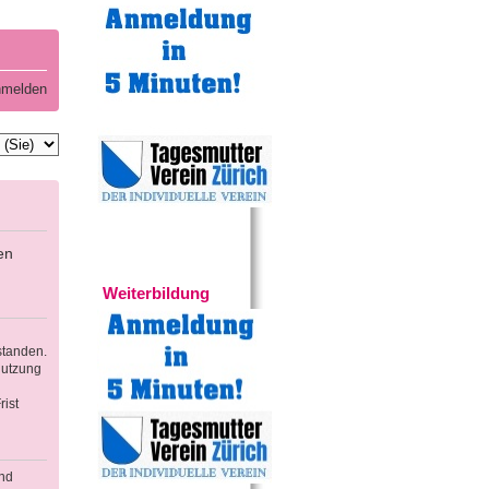
melden
en
Experten
Weiterbildung
standen.
Nutzung
ist
und