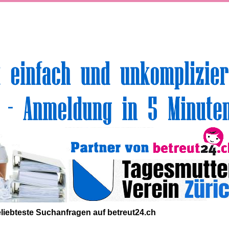
volle Top-Angebote für Sie und Ihr Kind:
liebteste
Suchanfragen
auf
betreut24.ch