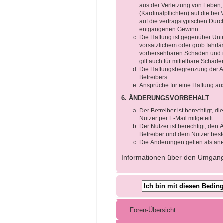
aus der Verletzung von Leben,
(Kardinalpflichten) auf die b
auf die vertragstypischen Durc
entgangenen Gewinn.
Die Haftung ist gegenüber Unt
vorsätzlichem oder grob fahrlä
vorhersehbaren Schäden und im
gilt auch für mittelbare Schä
Die Haftungsbegrenzung der Ab
Betreibers.
Ansprüche für eine Haftung au
6. ÄNDERUNGSVORBEHALT
Der Betreiber ist berechtigt, 
Nutzer per E-Mail mitgeteilt.
Der Nutzer ist berechtigt, de
Betreiber und dem Nutzer beste
Die Änderungen gelten als ane
Informationen über den Umgang m
Foren-Übersicht