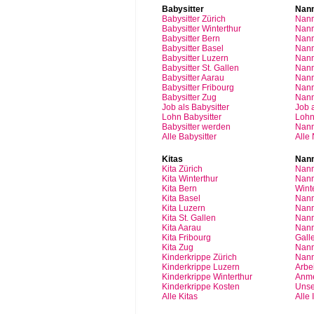
Babysitter
Nan
Babysitter
Zürich
Nan
Babysitter Winterthur
Nann
Babysitter Bern
Nann
Babysitter Basel
Nann
Babysitter
Luzern
Nan
Babysitter St.
Gallen
Nann
Babysitter
Aarau
Nan
Babysitter
Fribourg
Nan
Babysitter
Zug
Nan
Job
als
Babysitter
Job
Lohn
Babysitter
Loh
Babysitter
werden
Nan
Alle Babysitter
Alle
Kitas
Nann
Kita
Zürich
Nann
Kita Winterthur
Nann
Kita Bern
Wint
Kita Basel
Nann
Kita
Luzern
Nann
Kita St.
Gallen
Nann
Kita
Aarau
Nann
Kita
Fribourg
Gall
Kita
Zug
Nann
Kinderkrippe
Zürich
Nann
Kinderkrippe
Luzern
Arbei
Kinderkrippe
Winterthur
Anm
Kinderkrippe
Kosten
Unse
Alle Kitas
Alle 