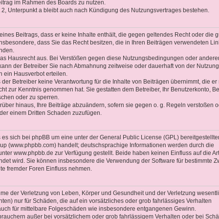
Beitrag im Rahmen des Boards zu nutzen.
2, Unterpunkt a bleibt auch nach Kündigung des Nutzungsvertrages bestehen.
 eines Beitrags, dass er keine Inhalte enthält, die gegen geltendes Recht oder die 
 insbesondere, dass Sie das Recht besitzen, die in Ihren Beiträgen verwendeten Li
enden.
 das Hausrecht aus. Bei Verstößen gegen diese Nutzungsbedingungen oder andere
 kann der Betreiber Sie nach Abmahnung zeitweise oder dauerhaft von der Nutzung
 ein Hausverbot erteilen.
der Betreiber keine Verantwortung für die Inhalte von Beiträgen übernimmt, die er 
 nicht zur Kenntnis genommen hat. Sie gestatten dem Betreiber, Ihr Benutzerkonto, Be
schen oder zu sperren.
rüber hinaus, Ihre Beiträge abzuändern, sofern sie gegen o. g. Regeln verstoßen o
oder einem Dritten Schaden zuzufügen.
es sich bei phpBB um eine unter der General Public License (GPL) bereitgestellte
up (www.phpbb.com) handelt; deutschsprachige Informationen werden durch die
ter www.phpbb.de zur Verfügung gestellt. Beide haben keinen Einfluss auf die Ar
ndet wird. Sie können insbesondere die Verwendung der Software für bestimmte 
lte fremder Foren Einfluss nehmen.
ahme der Verletzung von Leben, Körper und Gesundheit und der Verletzung wesentl
chten) nur für Schäden, die auf ein vorsätzliches oder grob fahrlässiges Verhalten
t auch für mittelbare Folgeschäden wie insbesondere entgangenen Gewinn.
brauchern außer bei vorsätzlichem oder grob fahrlässigem Verhalten oder bei Sch