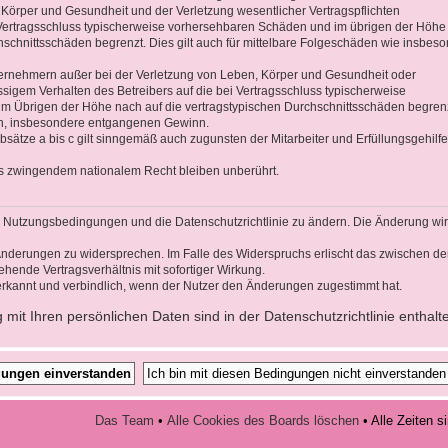
 Körper und Gesundheit und der Verletzung wesentlicher Vertragspflichten
ei Vertragsschluss typischerweise vorhersehbaren Schäden und im übrigen der Höhe
hschnittsschäden begrenzt. Dies gilt auch für mittelbare Folgeschäden wie insbes
ernehmern außer bei der Verletzung von Leben, Körper und Gesundheit oder
ssigem Verhalten des Betreibers auf die bei Vertragsschluss typischerweise
 Übrigen der Höhe nach auf die vertragstypischen Durchschnittsschäden begrenz
den, insbesondere entgangenen Gewinn.
sätze a bis c gilt sinngemäß auch zugunsten der Mitarbeiter und Erfüllungsgehilf
s zwingendem nationalem Recht bleiben unberührt.
die Nutzungsbedingungen und die Datenschutzrichtlinie zu ändern. Die Änderung wi
n Änderungen zu widersprechen. Im Falle des Widerspruchs erlischt das zwischen d
hende Vertragsverhältnis mit sofortiger Wirkung.
rkannt und verbindlich, wenn der Nutzer den Änderungen zugestimmt hat.
it Ihren persönlichen Daten sind in der Datenschutzrichtlinie enthalt
Das Team
•
Alle Cookies des Boards löschen
• Alle Zeiten 