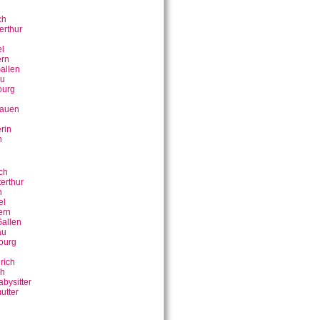
ch
erthur
n
l
rn
allen
u
ourg
bauen
rin
n
ch
erthur
n
el
ern
allen
au
ourg
rich
ch
bysitter
utter
n