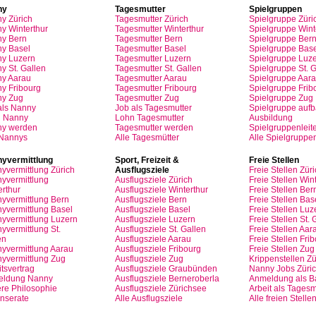
ny
Tagesmutter
Spielgruppen
ny
Zürich
Tagesmutter
Zürich
Spielgruppe
Züri
y Winterthur
Tagesmutter
Winterthur
Spielgruppe
Wint
y Bern
Tagesmutter
Bern
Spielgruppe
Ber
y Basel
Tagesmutter
Basel
Spielgruppe
Base
ny
Luzern
Tagesmutter
Luzern
Spielgruppe
Luze
y St.
Gallen
Tagesmutter
St.
Gallen
Spielgruppe
St.
G
ny
Aarau
Tagesmutter
Aarau
Spielgruppe
Aara
ny
Fribourg
Tagesmutter
Fribourg
Spielgruppe
Frib
ny
Zug
Tagesmutter
Zug
Spielgruppe
Zug
als
Nanny
Job
als
Tagesmutter
Spielgruppe
auf
n
Nanny
Lohn
Tagesmutter
Ausbildung
ny
werden
Tagesmutter
werden
Spielgruppenleite
 Nannys
Alle Tagesmütter
Alle Spielgruppe
yvermittlung
Sport,
Freizeit
&
Freie
Stellen
yvermittlung
Zürich
Ausflugsziele
Freie
Stellen
Züri
yvermittlung
Ausflugsziele
Zürich
Freie
Stellen
Wint
erthur
Ausflugsziele
Winterthur
Freie
Stellen
Ber
yvermittlung
Bern
Ausflugsziele
Bern
Freie
Stellen
Bas
yvermittlung
Basel
Ausflugsziele
Basel
Freie
Stellen
Luz
yvermittlung
Luzern
Ausflugsziele
Luzern
Freie
Stellen
St.
G
yvermittlung
St.
Ausflugsziele
St.
Gallen
Freie
Stellen
Aar
en
Ausflugsziele
Aarau
Freie
Stellen
Frib
yvermittlung
Aarau
Ausflugsziele
Fribourg
Freie
Stellen
Zug
yvermittlung
Zug
Ausflugsziele
Zug
Krippenstellen
Zü
tsvertrag
Ausflugsziele
Graubünden
Nanny Jobs
Züri
eldung
Nanny
Ausflugsziele
Berneroberla
Anmeldung
als
Ba
re
Philosophie
Ausflugsziele
Zürichsee
Arbeit
als
Tagesm
Inserate
Alle Ausflugsziele
Alle freien Stelle