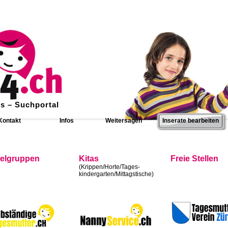
s – Suchportal
Kontakt
Infos
Weitersagen
Inserate bearbeiten
ielgruppen
Kitas
Freie Stellen
(Krippen/Horte/Tages-
kindergarten/Mittagstische)