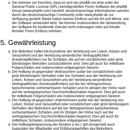
Sie nehmen zur Kenntnis, dass es sich bei phpBB um eine unter der
General Public License (GPL) bereitgestellten Foren-Software der phpBB
Group (www.phpbb.com) handelt; deutschsprachige Informationen werden
durch die deutschsprachige Community unter www.phpbb.de zur
Verfügung gestellt. Beide haben keinen Einfluss auf die Art und Weise, wie
die Software verwendet wird. Sie können insbesondere die Verwendung
der Software für bestimmte Zwecke nicht untersagen oder auf Inhalte
fremder Foren Einfluss nehmen.
5. Gewährleistung
Der Betreiber haftet mit Ausnahme der Verletzung von Leben, Körper und
Gesundheit und der Verletzung wesentlicher Vertragspflichten
(Kardinalpflichten) nur für Schäden, die auf ein vorsätzliches oder grob
fahrlässiges Verhalten zurückzuführen sind. Dies gilt auch für mittelbare
Folgeschäden wie insbesondere entgangenen Gewinn.
Die Haftung ist gegenüber Verbrauchern außer bei vorsätzlichem oder
grob fahrlässigem Verhalten oder bei Schäden aus der Verletzung von
Leben, Körper und Gesundheit und der Verletzung wesentlicher
Vertragspflichten (Kardinalpflichten) auf die bei Vertragsschluss
typischerweise vorhersehbaren Schäden und im übrigen der Höhe nach
auf die vertragstypischen Durchschnittsschäden begrenzt. Dies gilt auch
für mittelbare Folgeschäden wie insbesondere entgangenen Gewinn.
Die Haftung ist gegenüber Unternehmern außer bei der Verletzung von
Leben, Körper und Gesundheit oder vorsätzlichem oder grob fahrlässigem
Verhalten des Betreibers auf die bei Vertragsschluss typischerweise
vorhersehbaren Schäden und im Übrigen der Höhe nach auf die
vertragstypischen Durchschnittsschäden begrenzt. Dies gilt auch für
mittelbare Schäden, insbesondere entgangenen Gewinn.
Die Haftungsbegrenzung der Absätze a bis c gilt sinngemäß auch
zugunsten der Mitarbeiter und Erfüllungsgehilfen des Betreibers.