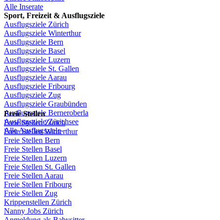
Alle Inserate
Sport,
Freizeit
&
Ausflugsziele
Ausflugsziele
Zürich
Ausflugsziele
Winterthur
Ausflugsziele
Bern
Ausflugsziele
Basel
Ausflugsziele
Luzern
Ausflugsziele
St.
Gallen
Ausflugsziele
Aarau
Ausflugsziele
Fribourg
Ausflugsziele
Zug
Ausflugsziele
Graubünden
Ausflugsziele
Berneroberla
Freie
Stellen
Ausflugsziele
Zürichsee
Freie
Stellen
Zürich
Alle Ausflugsziele
Freie
Stellen
Winterthur
Freie
Stellen
Bern
Freie
Stellen
Basel
Freie
Stellen
Luzern
Freie
Stellen
St.
Gallen
Freie
Stellen
Aarau
Freie
Stellen
Fribourg
Freie
Stellen
Zug
Krippenstellen
Zürich
Nanny Jobs
Zürich
Anmeldung
als
Babysitter