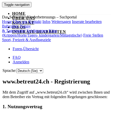
Toggle navigation
HOME
Das Schweizer Kinderbetreuungs – Suchportal
ÜBER UNS
Home
Über uns
Kontakt
Infos
Weitersagen
Inserate bearbeiten
KONTAKT
Babysitter, Nanny
INFOS
& Tagesmutter
Spielgruppen
Kitas
INSERATE BEARBEITEN
(Krippen/Horte/Tages- kindergarten/Mittagstische)
Freie Stellen
Sport, Freizeit & Ausflugsziele
Foren-Übersicht
FAQ
Anmelden
Sprache:
www.betreut24.ch - Registrierung
Mit dem Zugriff auf „www.betreut24.ch“ wird zwischen Ihnen und
dem Betreiber ein Vertrag mit folgenden Regelungen geschlossen:
1. Nutzungsvertrag