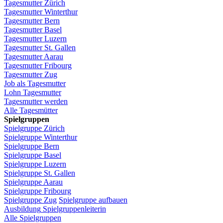
Tagesmutter
Zürich
Tagesmutter
Winterthur
Tagesmutter
Bern
Tagesmutter
Basel
Tagesmutter
Luzern
Tagesmutter
St.
Gallen
Tagesmutter
Aarau
Tagesmutter
Fribourg
Tagesmutter
Zug
Job
als
Tagesmutter
Lohn
Tagesmutter
Tagesmutter
werden
Alle Tagesmütter
Spielgruppen
Spielgruppe
Zürich
Spielgruppe
Winterthur
Spielgruppe
Bern
Spielgruppe
Basel
Spielgruppe
Luzern
Spielgruppe
St.
Gallen
Spielgruppe
Aarau
Spielgruppe
Fribourg
Spielgruppe
Zug
Spielgruppe
aufbauen
Ausbildung
Spielgruppenleiterin
Alle Spielgruppen