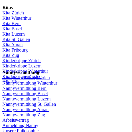
Kitas
Kita
Zürich
Kita Winterthur
Kita Bern
Kita Basel
Kita
Luzern
Kita St.
Gallen
Kita
Aarau
Kita
Fribourg
Kita
Zug
Kinderkrippe
Zürich
Kinderkrippe
Luzern
Kinderkrippe
Winterthur
Nannyvermittlung
Kinderkrippe
Kosten
Nannyvermittlung
Zürich
Alle Kitas
Nannyvermittlung
Winterthur
Nannyvermittlung
Bern
Nannyvermittlung
Basel
Nannyvermittlung
Luzern
Nannyvermittlung
St.
Gallen
Nannyvermittlung
Aarau
Nannyvermittlung
Zug
Arbeitsvertrag
Anmeldung
Nanny
Unsere
Philosophie