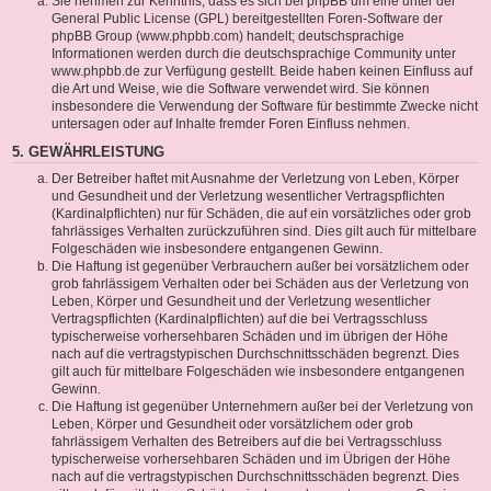
Sie nehmen zur Kenntnis, dass es sich bei phpBB um eine unter der
General Public License (GPL) bereitgestellten Foren-Software der
phpBB Group (www.phpbb.com) handelt; deutschsprachige
Informationen werden durch die deutschsprachige Community unter
www.phpbb.de zur Verfügung gestellt. Beide haben keinen Einfluss auf
die Art und Weise, wie die Software verwendet wird. Sie können
insbesondere die Verwendung der Software für bestimmte Zwecke nicht
untersagen oder auf Inhalte fremder Foren Einfluss nehmen.
5. GEWÄHRLEISTUNG
Der Betreiber haftet mit Ausnahme der Verletzung von Leben, Körper
und Gesundheit und der Verletzung wesentlicher Vertragspflichten
(Kardinalpflichten) nur für Schäden, die auf ein vorsätzliches oder grob
fahrlässiges Verhalten zurückzuführen sind. Dies gilt auch für mittelbare
Folgeschäden wie insbesondere entgangenen Gewinn.
Die Haftung ist gegenüber Verbrauchern außer bei vorsätzlichem oder
grob fahrlässigem Verhalten oder bei Schäden aus der Verletzung von
Leben, Körper und Gesundheit und der Verletzung wesentlicher
Vertragspflichten (Kardinalpflichten) auf die bei Vertragsschluss
typischerweise vorhersehbaren Schäden und im übrigen der Höhe
nach auf die vertragstypischen Durchschnittsschäden begrenzt. Dies
gilt auch für mittelbare Folgeschäden wie insbesondere entgangenen
Gewinn.
Die Haftung ist gegenüber Unternehmern außer bei der Verletzung von
Leben, Körper und Gesundheit oder vorsätzlichem oder grob
fahrlässigem Verhalten des Betreibers auf die bei Vertragsschluss
typischerweise vorhersehbaren Schäden und im Übrigen der Höhe
nach auf die vertragstypischen Durchschnittsschäden begrenzt. Dies