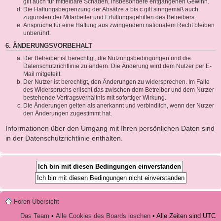
gilt auch für mittelbare Schäden, insbesondere entgangenen Gewinn.
Die Haftungsbegrenzung der Absätze a bis c gilt sinngemäß auch
zugunsten der Mitarbeiter und Erfüllungsgehilfen des Betreibers.
Ansprüche für eine Haftung aus zwingendem nationalem Recht bleiben
unberührt.
6. ÄNDERUNGSVORBEHALT
Der Betreiber ist berechtigt, die Nutzungsbedingungen und die
Datenschutzrichtlinie zu ändern. Die Änderung wird dem Nutzer per E-
Mail mitgeteilt.
Der Nutzer ist berechtigt, den Änderungen zu widersprechen. Im Falle
des Widerspruchs erlischt das zwischen dem Betreiber und dem Nutzer
bestehende Vertragsverhältnis mit sofortiger Wirkung.
Die Änderungen gelten als anerkannt und verbindlich, wenn der Nutzer
den Änderungen zugestimmt hat.
Informationen über den Umgang mit Ihren persönlichen Daten sind
in der Datenschutzrichtlinie enthalten.
Foren-Übersicht
Das Team
•
Alle Cookies des Boards löschen
• Alle Zeiten sind UTC