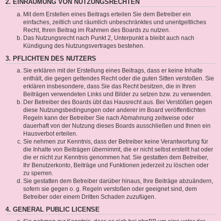
2. EINRÄUMUNG VON NUTZUNGSRECHTEN
Mit dem Erstellen eines Beitrags erteilen Sie dem Betreiber ein
einfaches, zeitlich und räumlich unbeschränktes und unentgeltliches
Recht, Ihren Beitrag im Rahmen des Boards zu nutzen.
Das Nutzungsrecht nach Punkt 2, Unterpunkt a bleibt auch nach
Kündigung des Nutzungsvertrages bestehen.
3. PFLICHTEN DES NUTZERS
Sie erklären mit der Erstellung eines Beitrags, dass er keine Inhalte
enthält, die gegen geltendes Recht oder die guten Sitten verstoßen. Sie
erklären insbesondere, dass Sie das Recht besitzen, die in Ihren
Beiträgen verwendeten Links und Bilder zu setzen bzw. zu verwenden.
Der Betreiber des Boards übt das Hausrecht aus. Bei Verstößen gegen
diese Nutzungsbedingungen oder anderer im Board veröffentlichten
Regeln kann der Betreiber Sie nach Abmahnung zeitweise oder
dauerhaft von der Nutzung dieses Boards ausschließen und Ihnen ein
Hausverbot erteilen.
Sie nehmen zur Kenntnis, dass der Betreiber keine Verantwortung für
die Inhalte von Beiträgen übernimmt, die er nicht selbst erstellt hat oder
die er nicht zur Kenntnis genommen hat. Sie gestatten dem Betreiber,
Ihr Benutzerkonto, Beiträge und Funktionen jederzeit zu löschen oder
zu sperren.
Sie gestatten dem Betreiber darüber hinaus, Ihre Beiträge abzuändern,
sofern sie gegen o. g. Regeln verstoßen oder geeignet sind, dem
Betreiber oder einem Dritten Schaden zuzufügen.
4. GENERAL PUBLIC LICENSE