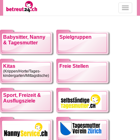
Toggle
navigati
Babysitter, Nanny
Spielgruppen
& Tagesmutter
Kitas
Freie Stellen
(Krippen/Horte/Tages-
kindergarten/Mittagstische)
Sport, Freizeit &
Ausflugsziele