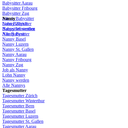
Babysitter
Aarau
Babysitter
Fribourg
Babysitter
Zug
Job
Nanny
als
Babysitter
Lohn
Nanny
Babysitter
Zürich
Babysitter
Nanny Winterthur
werden
Alle Babysitter
Nanny Bern
Nanny Basel
Nanny
Luzern
Nanny St.
Gallen
Nanny
Aarau
Nanny
Fribourg
Nanny
Zug
Job
als
Nanny
Lohn
Nanny
Nanny
werden
Alle Nannys
Tagesmutter
Tagesmutter
Zürich
Tagesmutter
Winterthur
Tagesmutter
Bern
Tagesmutter
Basel
Tagesmutter
Luzern
Tagesmutter
St.
Gallen
Tagesmutter
Aarau