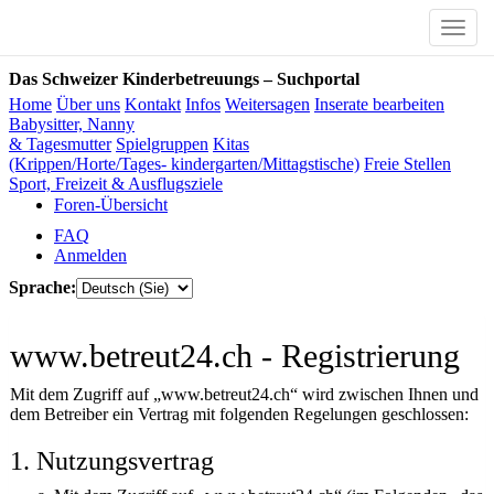
Toggle
naviga
Das Schweizer Kinderbetreuungs – Suchportal
Home
Über uns
Kontakt
Infos
Weitersagen
Inserate bearbeiten
Babysitter, Nanny
& Tagesmutter
Spielgruppen
Kitas
(Krippen/Horte/Tages- kindergarten/Mittagstische)
Freie Stellen
Sport, Freizeit & Ausflugsziele
Foren-Übersicht
FAQ
Anmelden
Sprache:
www.betreut24.ch - Registrierung
Mit dem Zugriff auf „www.betreut24.ch“ wird zwischen Ihnen und
dem Betreiber ein Vertrag mit folgenden Regelungen geschlossen:
1. Nutzungsvertrag