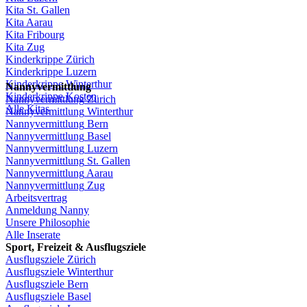
Kita St.
Gallen
Kita
Aarau
Kita
Fribourg
Kita
Zug
Kinderkrippe
Zürich
Kinderkrippe
Luzern
Kinderkrippe
Winterthur
Nannyvermittlung
Kinderkrippe
Kosten
Nannyvermittlung
Zürich
Alle Kitas
Nannyvermittlung
Winterthur
Nannyvermittlung
Bern
Nannyvermittlung
Basel
Nannyvermittlung
Luzern
Nannyvermittlung
St.
Gallen
Nannyvermittlung
Aarau
Nannyvermittlung
Zug
Arbeitsvertrag
Anmeldung
Nanny
Unsere
Philosophie
Alle Inserate
Sport,
Freizeit
&
Ausflugsziele
Ausflugsziele
Zürich
Ausflugsziele
Winterthur
Ausflugsziele
Bern
Ausflugsziele
Basel