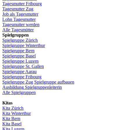
Tagesmutter
Fribourg
Tagesmutter
Zug
Job
als
Tagesmutter
Lohn
Tagesmutter
Tagesmutter
werden
Alle Tagesmütter
Spielgruppen
Spielgruppe
Zürich
Spielgruppe
Winterthur
Spielgruppe
Bern
Spielgruppe
Basel
Spielgruppe
Luzern
Spielgruppe
St.
Gallen
Spielgruppe
Aarau
Spielgruppe
Fribourg
Spielgruppe
Zug
Spielgruppe
aufbauen
Ausbildung
Spielgruppenleiterin
Alle Spielgruppen
Kitas
Kita
Zürich
Kita Winterthur
Kita Bern
Kita Basel
Kita
Luzern