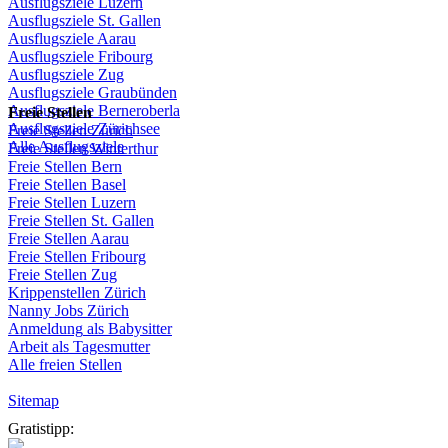
Ausflugsziele
Luzern
Ausflugsziele
St.
Gallen
Ausflugsziele
Aarau
Ausflugsziele
Fribourg
Ausflugsziele
Zug
Ausflugsziele
Graubünden
Ausflugsziele
Berneroberla
Freie
Stellen
Ausflugsziele
Zürichsee
Freie
Stellen
Zürich
Alle Ausflugsziele
Freie
Stellen
Winterthur
Freie
Stellen
Bern
Freie
Stellen
Basel
Freie
Stellen
Luzern
Freie
Stellen
St.
Gallen
Freie
Stellen
Aarau
Freie
Stellen
Fribourg
Freie
Stellen
Zug
Krippenstellen
Zürich
Nanny Jobs
Zürich
Anmeldung
als
Babysitter
Arbeit
als
Tagesmutter
Alle freien Stellen
Sitemap
Gratistipp: