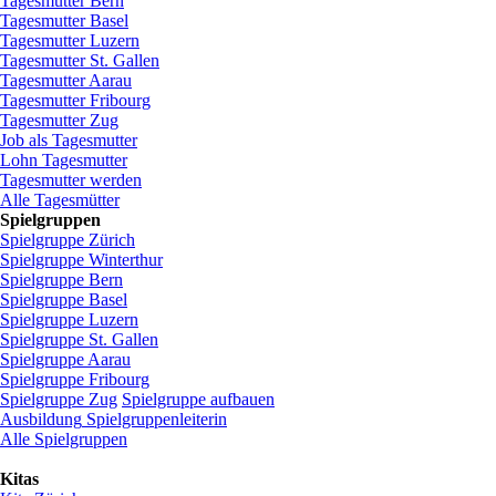
Tagesmutter
Bern
Tagesmutter
Basel
Tagesmutter
Luzern
Tagesmutter
St.
Gallen
Tagesmutter
Aarau
Tagesmutter
Fribourg
Tagesmutter
Zug
Job
als
Tagesmutter
Lohn
Tagesmutter
Tagesmutter
werden
Alle Tagesmütter
Spielgruppen
Spielgruppe
Zürich
Spielgruppe
Winterthur
Spielgruppe
Bern
Spielgruppe
Basel
Spielgruppe
Luzern
Spielgruppe
St.
Gallen
Spielgruppe
Aarau
Spielgruppe
Fribourg
Spielgruppe
Zug
Spielgruppe
aufbauen
Ausbildung
Spielgruppenleiterin
Alle Spielgruppen
Kitas