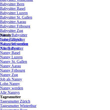
Babysitter Bern
Babysitter Basel
Babysitter
Luzern
Babysitter St.
Gallen
Babysitter
Aarau
Babysitter
Fribourg
Babysitter
Zug
Job
Nanny
als
Babysitter
Lohn
Nanny
Babysitter
Zürich
Babysitter
Nanny Winterthur
werden
Alle Babysitter
Nanny Bern
Nanny Basel
Nanny
Luzern
Nanny St.
Gallen
Nanny
Aarau
Nanny
Fribourg
Nanny
Zug
Job
als
Nanny
Lohn
Nanny
Nanny
werden
Alle Nannys
Tagesmutter
Tagesmutter
Zürich
Tagesmutter
Winterthur