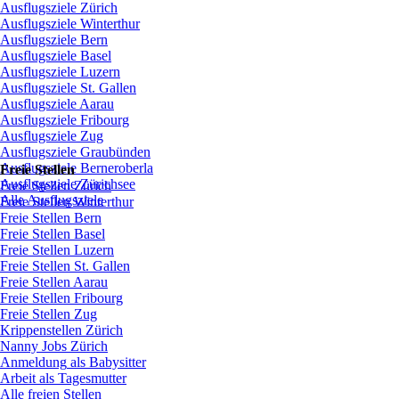
Ausflugsziele
Zürich
Ausflugsziele
Winterthur
Ausflugsziele
Bern
Ausflugsziele
Basel
Ausflugsziele
Luzern
Ausflugsziele
St.
Gallen
Ausflugsziele
Aarau
Ausflugsziele
Fribourg
Ausflugsziele
Zug
Ausflugsziele
Graubünden
Ausflugsziele
Berneroberla
Freie
Stellen
Ausflugsziele
Zürichsee
Freie
Stellen
Zürich
Alle Ausflugsziele
Freie
Stellen
Winterthur
Freie
Stellen
Bern
Freie
Stellen
Basel
Freie
Stellen
Luzern
Freie
Stellen
St.
Gallen
Freie
Stellen
Aarau
Freie
Stellen
Fribourg
Freie
Stellen
Zug
Krippenstellen
Zürich
Nanny Jobs
Zürich
Anmeldung
als
Babysitter
Arbeit
als
Tagesmutter
Alle freien Stellen