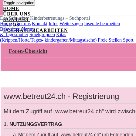
Toggle navigation
HOME
ÜBER UNS
Das Schweizer Kinderbetreuungs – Suchportal
KONTAKT
Home
Über uns
Kontakt
Infos
Weitersagen
Inserate bearbeiten
INFOS
Babysitter, Nanny
INSERATE BEARBEITEN
& Tagesmutter
Spielgruppen
Kitas
(Krippen/Horte/Tages- kindergarten/Mittagstische)
Freie Stellen
Sport,
Foren-Übersicht
www.betreut24.ch - Registrierung
Mit dem Zugriff auf „www.betreut24.ch“ wird zwis
1. NUTZUNGSVERTRAG
Mit dem Zugriff auf „www.betreut24.ch“ (im Folgenden 