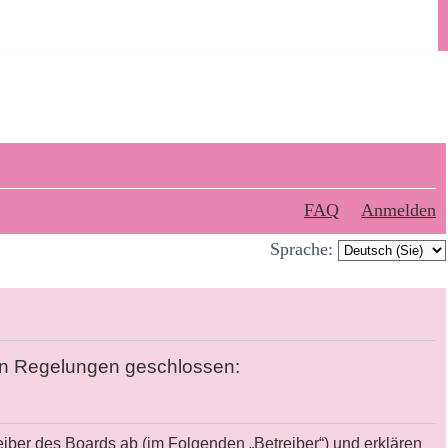
FAQ
Anmelden
Sprache:
den Regelungen geschlossen:
eiber des Boards ab (im Folgenden „Betreiber“) und erklären