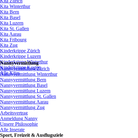
Kita
Zürich
Kita Winterthur
Kita Bern
Kita Basel
Kita
Luzern
Kita St.
Gallen
Kita
Aarau
Kita
Fribourg
Kita
Zug
Kinderkrippe
Zürich
Kinderkrippe
Luzern
Kinderkrippe
Winterthur
Nannyvermittlung
Kinderkrippe
Kosten
Nannyvermittlung
Zürich
Alle Kitas
Nannyvermittlung
Winterthur
Nannyvermittlung
Bern
Nannyvermittlung
Basel
Nannyvermittlung
Luzern
Nannyvermittlung
St.
Gallen
Nannyvermittlung
Aarau
Nannyvermittlung
Zug
Arbeitsvertrag
Anmeldung
Nanny
Unsere
Philosophie
Alle Inserate
Sport,
Freizeit
&
Ausflugsziele