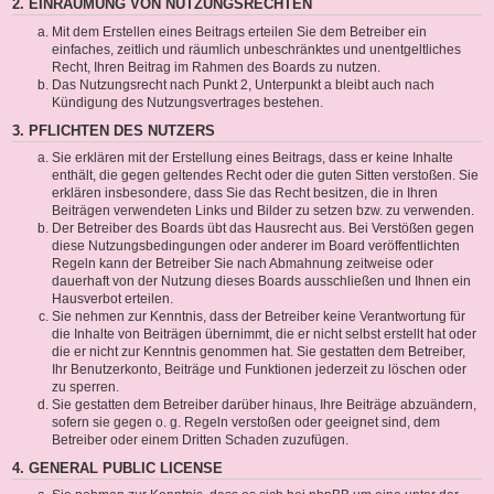
2. EINRÄUMUNG VON NUTZUNGSRECHTEN
Mit dem Erstellen eines Beitrags erteilen Sie dem Betreiber ein
einfaches, zeitlich und räumlich unbeschränktes und unentgeltliches
Recht, Ihren Beitrag im Rahmen des Boards zu nutzen.
Das Nutzungsrecht nach Punkt 2, Unterpunkt a bleibt auch nach
Kündigung des Nutzungsvertrages bestehen.
3. PFLICHTEN DES NUTZERS
Sie erklären mit der Erstellung eines Beitrags, dass er keine Inhalte
enthält, die gegen geltendes Recht oder die guten Sitten verstoßen. Sie
erklären insbesondere, dass Sie das Recht besitzen, die in Ihren
Beiträgen verwendeten Links und Bilder zu setzen bzw. zu verwenden.
Der Betreiber des Boards übt das Hausrecht aus. Bei Verstößen gegen
diese Nutzungsbedingungen oder anderer im Board veröffentlichten
Regeln kann der Betreiber Sie nach Abmahnung zeitweise oder
dauerhaft von der Nutzung dieses Boards ausschließen und Ihnen ein
Hausverbot erteilen.
Sie nehmen zur Kenntnis, dass der Betreiber keine Verantwortung für
die Inhalte von Beiträgen übernimmt, die er nicht selbst erstellt hat oder
die er nicht zur Kenntnis genommen hat. Sie gestatten dem Betreiber,
Ihr Benutzerkonto, Beiträge und Funktionen jederzeit zu löschen oder
zu sperren.
Sie gestatten dem Betreiber darüber hinaus, Ihre Beiträge abzuändern,
sofern sie gegen o. g. Regeln verstoßen oder geeignet sind, dem
Betreiber oder einem Dritten Schaden zuzufügen.
4. GENERAL PUBLIC LICENSE