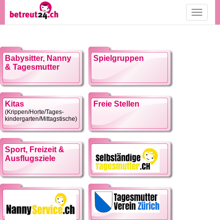
Toggle
navigati
Babysitter, Nanny
Spielgruppen
& Tagesmutter
Kitas
Freie Stellen
(Krippen/Horte/Tages-
kindergarten/Mittagstische)
Sport, Freizeit &
Ausflugsziele