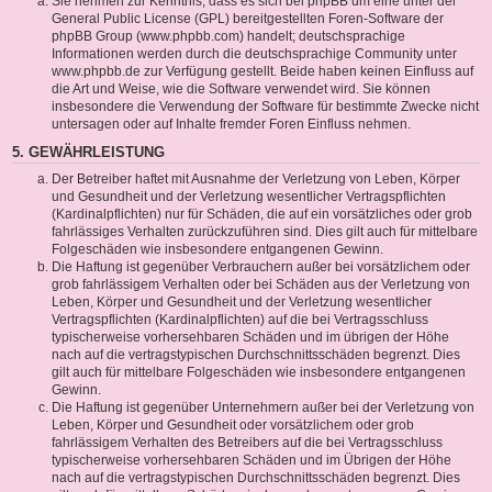
Sie nehmen zur Kenntnis, dass es sich bei phpBB um eine unter der
General Public License (GPL) bereitgestellten Foren-Software der
phpBB Group (www.phpbb.com) handelt; deutschsprachige
Informationen werden durch die deutschsprachige Community unter
www.phpbb.de zur Verfügung gestellt. Beide haben keinen Einfluss auf
die Art und Weise, wie die Software verwendet wird. Sie können
insbesondere die Verwendung der Software für bestimmte Zwecke nicht
untersagen oder auf Inhalte fremder Foren Einfluss nehmen.
5. GEWÄHRLEISTUNG
Der Betreiber haftet mit Ausnahme der Verletzung von Leben, Körper
und Gesundheit und der Verletzung wesentlicher Vertragspflichten
(Kardinalpflichten) nur für Schäden, die auf ein vorsätzliches oder grob
fahrlässiges Verhalten zurückzuführen sind. Dies gilt auch für mittelbare
Folgeschäden wie insbesondere entgangenen Gewinn.
Die Haftung ist gegenüber Verbrauchern außer bei vorsätzlichem oder
grob fahrlässigem Verhalten oder bei Schäden aus der Verletzung von
Leben, Körper und Gesundheit und der Verletzung wesentlicher
Vertragspflichten (Kardinalpflichten) auf die bei Vertragsschluss
typischerweise vorhersehbaren Schäden und im übrigen der Höhe
nach auf die vertragstypischen Durchschnittsschäden begrenzt. Dies
gilt auch für mittelbare Folgeschäden wie insbesondere entgangenen
Gewinn.
Die Haftung ist gegenüber Unternehmern außer bei der Verletzung von
Leben, Körper und Gesundheit oder vorsätzlichem oder grob
fahrlässigem Verhalten des Betreibers auf die bei Vertragsschluss
typischerweise vorhersehbaren Schäden und im Übrigen der Höhe
nach auf die vertragstypischen Durchschnittsschäden begrenzt. Dies