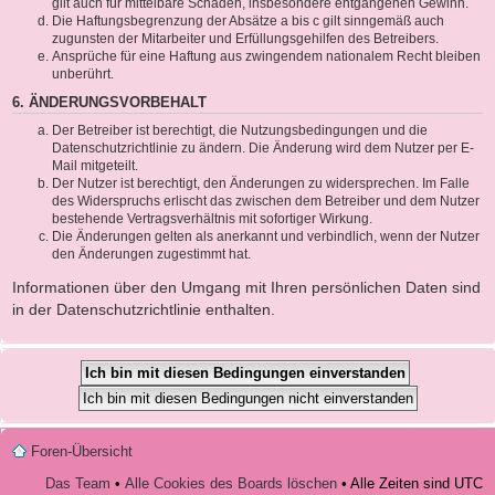
gilt auch für mittelbare Schäden, insbesondere entgangenen Gewinn.
Die Haftungsbegrenzung der Absätze a bis c gilt sinngemäß auch
zugunsten der Mitarbeiter und Erfüllungsgehilfen des Betreibers.
Ansprüche für eine Haftung aus zwingendem nationalem Recht bleiben
unberührt.
6. ÄNDERUNGSVORBEHALT
Der Betreiber ist berechtigt, die Nutzungsbedingungen und die
Datenschutzrichtlinie zu ändern. Die Änderung wird dem Nutzer per E-
Mail mitgeteilt.
Der Nutzer ist berechtigt, den Änderungen zu widersprechen. Im Falle
des Widerspruchs erlischt das zwischen dem Betreiber und dem Nutzer
bestehende Vertragsverhältnis mit sofortiger Wirkung.
Die Änderungen gelten als anerkannt und verbindlich, wenn der Nutzer
den Änderungen zugestimmt hat.
Informationen über den Umgang mit Ihren persönlichen Daten sind
in der Datenschutzrichtlinie enthalten.
Foren-Übersicht
Das Team
•
Alle Cookies des Boards löschen
• Alle Zeiten sind UTC