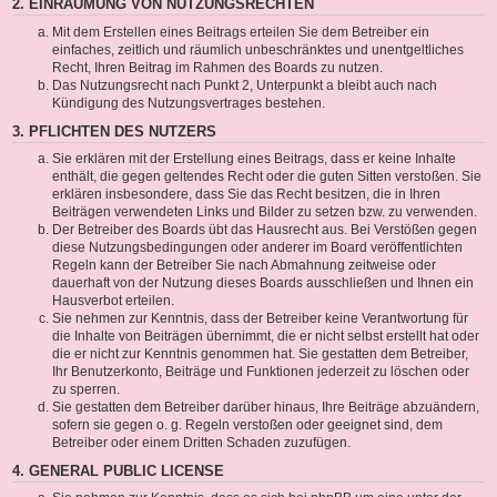
2. EINRÄUMUNG VON NUTZUNGSRECHTEN
Mit dem Erstellen eines Beitrags erteilen Sie dem Betreiber ein
einfaches, zeitlich und räumlich unbeschränktes und unentgeltliches
Recht, Ihren Beitrag im Rahmen des Boards zu nutzen.
Das Nutzungsrecht nach Punkt 2, Unterpunkt a bleibt auch nach
Kündigung des Nutzungsvertrages bestehen.
3. PFLICHTEN DES NUTZERS
Sie erklären mit der Erstellung eines Beitrags, dass er keine Inhalte
enthält, die gegen geltendes Recht oder die guten Sitten verstoßen. Sie
erklären insbesondere, dass Sie das Recht besitzen, die in Ihren
Beiträgen verwendeten Links und Bilder zu setzen bzw. zu verwenden.
Der Betreiber des Boards übt das Hausrecht aus. Bei Verstößen gegen
diese Nutzungsbedingungen oder anderer im Board veröffentlichten
Regeln kann der Betreiber Sie nach Abmahnung zeitweise oder
dauerhaft von der Nutzung dieses Boards ausschließen und Ihnen ein
Hausverbot erteilen.
Sie nehmen zur Kenntnis, dass der Betreiber keine Verantwortung für
die Inhalte von Beiträgen übernimmt, die er nicht selbst erstellt hat oder
die er nicht zur Kenntnis genommen hat. Sie gestatten dem Betreiber,
Ihr Benutzerkonto, Beiträge und Funktionen jederzeit zu löschen oder
zu sperren.
Sie gestatten dem Betreiber darüber hinaus, Ihre Beiträge abzuändern,
sofern sie gegen o. g. Regeln verstoßen oder geeignet sind, dem
Betreiber oder einem Dritten Schaden zuzufügen.
4. GENERAL PUBLIC LICENSE