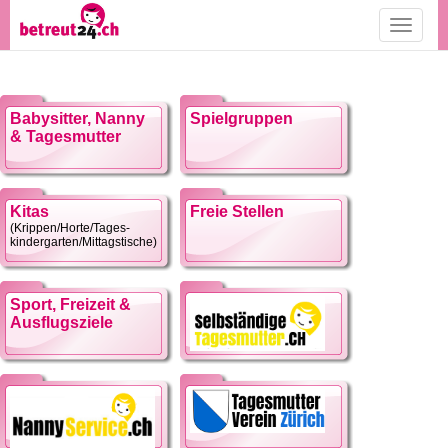
Toggle
navigati
Babysitter, Nanny
Spielgruppen
& Tagesmutter
Kitas
Freie Stellen
(Krippen/Horte/Tages-
kindergarten/Mittagstische)
Sport, Freizeit &
Ausflugsziele