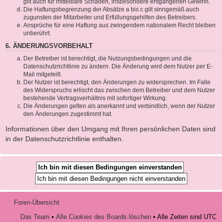
gilt auch für mittelbare Schäden, insbesondere entgangenen Gewinn.
Die Haftungsbegrenzung der Absätze a bis c gilt sinngemäß auch
zugunsten der Mitarbeiter und Erfüllungsgehilfen des Betreibers.
Ansprüche für eine Haftung aus zwingendem nationalem Recht bleiben
unberührt.
6. ÄNDERUNGSVORBEHALT
Der Betreiber ist berechtigt, die Nutzungsbedingungen und die
Datenschutzrichtlinie zu ändern. Die Änderung wird dem Nutzer per E-
Mail mitgeteilt.
Der Nutzer ist berechtigt, den Änderungen zu widersprechen. Im Falle
des Widerspruchs erlischt das zwischen dem Betreiber und dem Nutzer
bestehende Vertragsverhältnis mit sofortiger Wirkung.
Die Änderungen gelten als anerkannt und verbindlich, wenn der Nutzer
den Änderungen zugestimmt hat.
Informationen über den Umgang mit Ihren persönlichen Daten sind
in der Datenschutzrichtlinie enthalten.
Foren-Übersicht
Das Team
•
Alle Cookies des Boards löschen
• Alle Zeiten sind UTC