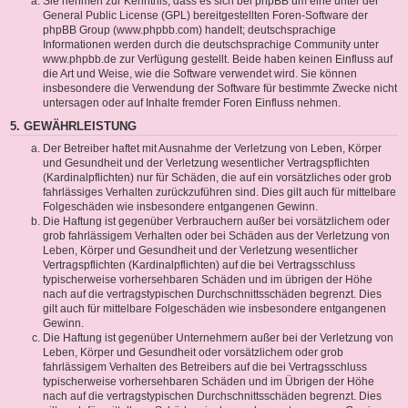
Sie nehmen zur Kenntnis, dass es sich bei phpBB um eine unter der
General Public License (GPL) bereitgestellten Foren-Software der
phpBB Group (www.phpbb.com) handelt; deutschsprachige
Informationen werden durch die deutschsprachige Community unter
www.phpbb.de zur Verfügung gestellt. Beide haben keinen Einfluss auf
die Art und Weise, wie die Software verwendet wird. Sie können
insbesondere die Verwendung der Software für bestimmte Zwecke nicht
untersagen oder auf Inhalte fremder Foren Einfluss nehmen.
5. GEWÄHRLEISTUNG
Der Betreiber haftet mit Ausnahme der Verletzung von Leben, Körper
und Gesundheit und der Verletzung wesentlicher Vertragspflichten
(Kardinalpflichten) nur für Schäden, die auf ein vorsätzliches oder grob
fahrlässiges Verhalten zurückzuführen sind. Dies gilt auch für mittelbare
Folgeschäden wie insbesondere entgangenen Gewinn.
Die Haftung ist gegenüber Verbrauchern außer bei vorsätzlichem oder
grob fahrlässigem Verhalten oder bei Schäden aus der Verletzung von
Leben, Körper und Gesundheit und der Verletzung wesentlicher
Vertragspflichten (Kardinalpflichten) auf die bei Vertragsschluss
typischerweise vorhersehbaren Schäden und im übrigen der Höhe
nach auf die vertragstypischen Durchschnittsschäden begrenzt. Dies
gilt auch für mittelbare Folgeschäden wie insbesondere entgangenen
Gewinn.
Die Haftung ist gegenüber Unternehmern außer bei der Verletzung von
Leben, Körper und Gesundheit oder vorsätzlichem oder grob
fahrlässigem Verhalten des Betreibers auf die bei Vertragsschluss
typischerweise vorhersehbaren Schäden und im Übrigen der Höhe
nach auf die vertragstypischen Durchschnittsschäden begrenzt. Dies