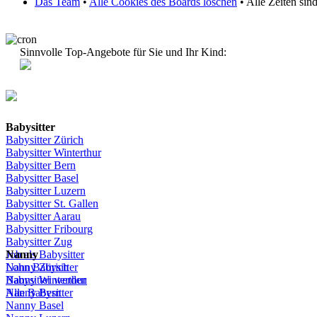
Das Team
•
Alle Cookies des Boards löschen
• Alle Zeiten si
Sinnvolle Top-Angebote für Sie und Ihr Kind:
Babysitter
Babysitter
Zürich
Babysitter Winterthur
Babysitter Bern
Babysitter Basel
Babysitter
Luzern
Babysitter St.
Gallen
Babysitter
Aarau
Babysitter
Fribourg
Babysitter
Zug
Job
Nanny
als
Babysitter
Lohn
Nanny
Babysitter
Zürich
Babysitter
Nanny Winterthur
werden
Alle Babysitter
Nanny Bern
Nanny Basel