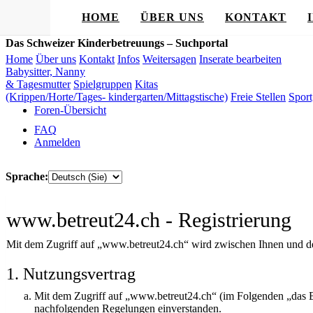
HOME
ÜBER UNS
KONTAKT
Das Schweizer Kinderbetreuungs – Suchportal
Home
Über uns
Kontakt
Infos
Weitersagen
Inserate bearbeiten
Babysitter, Nanny
& Tagesmutter
Spielgruppen
Kitas
(Krippen/Horte/Tages- kindergarten/Mittagstische)
Freie Stellen
Sport
Foren-Übersicht
FAQ
Anmelden
Sprache:
www.betreut24.ch - Registrierung
Mit dem Zugriff auf „www.betreut24.ch“ wird zwischen Ihnen und de
1. Nutzungsvertrag
Mit dem Zugriff auf „www.betreut24.ch“ (im Folgenden „das Bo
nachfolgenden Regelungen einverstanden.