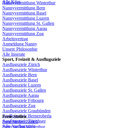
Alle Kitas
Nannyvermittlung
Winterthur
Nannyvermittlung
Bern
Nannyvermittlung
Basel
Nannyvermittlung
Luzern
Nannyvermittlung
St.
Gallen
Nannyvermittlung
Aarau
Nannyvermittlung
Zug
Arbeitsvertrag
Anmeldung
Nanny
Unsere
Philosophie
Alle Inserate
Sport,
Freizeit
&
Ausflugsziele
Ausflugsziele
Zürich
Ausflugsziele
Winterthur
Ausflugsziele
Bern
Ausflugsziele
Basel
Ausflugsziele
Luzern
Ausflugsziele
St.
Gallen
Ausflugsziele
Aarau
Ausflugsziele
Fribourg
Ausflugsziele
Zug
Ausflugsziele
Graubünden
Ausflugsziele
Berneroberla
Freie
Stellen
Ausflugsziele
Zürichsee
Freie
Stellen
Zürich
Alle Ausflugsziele
Freie
Stellen
Winterthur