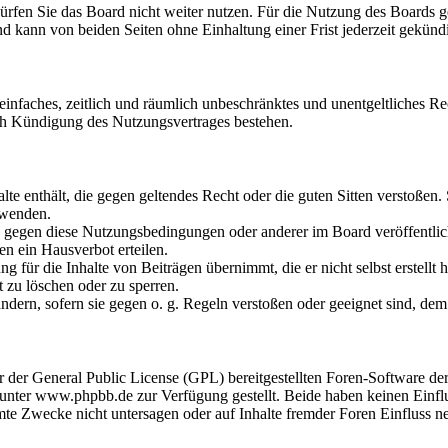
rfen Sie das Board nicht weiter nutzen. Für die Nutzung des Boards gel
d kann von beiden Seiten ohne Einhaltung einer Frist jederzeit gekünd
n einfaches, zeitlich und räumlich unbeschränktes und unentgeltliches 
ch Kündigung des Nutzungsvertrages bestehen.
halte enthält, die gegen geltendes Recht oder die guten Sitten verstoßen.
rwenden.
en gegen diese Nutzungsbedingungen oder anderer im Board veröffentli
n ein Hausverbot erteilen.
 für die Inhalte von Beiträgen übernimmt, die er nicht selbst erstellt 
t zu löschen oder zu sperren.
ändern, sofern sie gegen o. g. Regeln verstoßen oder geeignet sind, d
er der General Public License (GPL) bereitgestellten Foren-Software
ter www.phpbb.de zur Verfügung gestellt. Beide haben keinen Einflus
te Zwecke nicht untersagen oder auf Inhalte fremder Foren Einfluss 