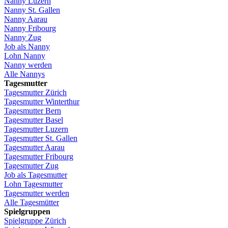
Nanny
Luzern
Nanny St.
Gallen
Nanny
Aarau
Nanny
Fribourg
Nanny
Zug
Job
als
Nanny
Lohn
Nanny
Nanny
werden
Alle Nannys
Tagesmutter
Tagesmutter
Zürich
Tagesmutter
Winterthur
Tagesmutter
Bern
Tagesmutter
Basel
Tagesmutter
Luzern
Tagesmutter
St.
Gallen
Tagesmutter
Aarau
Tagesmutter
Fribourg
Tagesmutter
Zug
Job
als
Tagesmutter
Lohn
Tagesmutter
Tagesmutter
werden
Alle Tagesmütter
Spielgruppen
Spielgruppe
Zürich