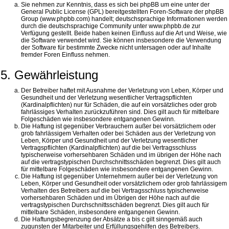
Sie nehmen zur Kenntnis, dass es sich bei phpBB um eine unter der
General Public License (GPL) bereitgestellten Foren-Software der phpBB
Group (www.phpbb.com) handelt; deutschsprachige Informationen werden
durch die deutschsprachige Community unter www.phpbb.de zur
Verfügung gestellt. Beide haben keinen Einfluss auf die Art und Weise, wie
die Software verwendet wird. Sie können insbesondere die Verwendung
der Software für bestimmte Zwecke nicht untersagen oder auf Inhalte
fremder Foren Einfluss nehmen.
5. Gewährleistung
Der Betreiber haftet mit Ausnahme der Verletzung von Leben, Körper und
Gesundheit und der Verletzung wesentlicher Vertragspflichten
(Kardinalpflichten) nur für Schäden, die auf ein vorsätzliches oder grob
fahrlässiges Verhalten zurückzuführen sind. Dies gilt auch für mittelbare
Folgeschäden wie insbesondere entgangenen Gewinn.
Die Haftung ist gegenüber Verbrauchern außer bei vorsätzlichem oder
grob fahrlässigem Verhalten oder bei Schäden aus der Verletzung von
Leben, Körper und Gesundheit und der Verletzung wesentlicher
Vertragspflichten (Kardinalpflichten) auf die bei Vertragsschluss
typischerweise vorhersehbaren Schäden und im übrigen der Höhe nach
auf die vertragstypischen Durchschnittsschäden begrenzt. Dies gilt auch
für mittelbare Folgeschäden wie insbesondere entgangenen Gewinn.
Die Haftung ist gegenüber Unternehmern außer bei der Verletzung von
Leben, Körper und Gesundheit oder vorsätzlichem oder grob fahrlässigem
Verhalten des Betreibers auf die bei Vertragsschluss typischerweise
vorhersehbaren Schäden und im Übrigen der Höhe nach auf die
vertragstypischen Durchschnittsschäden begrenzt. Dies gilt auch für
mittelbare Schäden, insbesondere entgangenen Gewinn.
Die Haftungsbegrenzung der Absätze a bis c gilt sinngemäß auch
zugunsten der Mitarbeiter und Erfüllungsgehilfen des Betreibers.