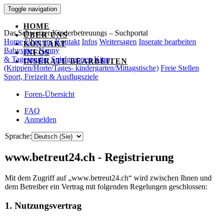
Toggle navigation
HOME
Das Schweizer Kinderbetreuungs – Suchportal
ÜBER UNS
Home
Über uns
Kontakt
Infos
Weitersagen
Inserate bearbeiten
KONTAKT
Babysitter, Nanny
INFOS
& Tagesmutter
Spielgruppen
Kitas
INSERATE BEARBEITEN
(Krippen/Horte/Tages- kindergarten/Mittagstische)
Freie Stellen
Sport, Freizeit & Ausflugsziele
Foren-Übersicht
FAQ
Anmelden
Sprache:
www.betreut24.ch - Registrierung
Mit dem Zugriff auf „www.betreut24.ch“ wird zwischen Ihnen und
dem Betreiber ein Vertrag mit folgenden Regelungen geschlossen:
1. Nutzungsvertrag