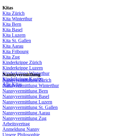
Kitas
Kita
Zürich
Kita Winterthur
Kita Bern
Kita Basel
Kita
Luzern
Kita St.
Gallen
Kita
Aarau
Kita
Fribourg
Kita
Zug
Kinderkrippe
Zürich
Kinderkrippe
Luzern
Kinderkrippe
Winterthur
Nannyvermittlung
Kinderkrippe
Kosten
Nannyvermittlung
Zürich
Alle Kitas
Nannyvermittlung
Winterthur
Nannyvermittlung
Bern
Nannyvermittlung
Basel
Nannyvermittlung
Luzern
Nannyvermittlung
St.
Gallen
Nannyvermittlung
Aarau
Nannyvermittlung
Zug
Arbeitsvertrag
Anmeldung
Nanny
Unsere
Philosophie