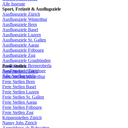
Alle Inserate
Sport,
Freizeit
&
Ausflugsziele
Ausflugsziele
Zürich
Ausflugsziele
Winterthur
Ausflugsziele
Bern
Ausflugsziele
Basel
Ausflugsziele
Luzern
Ausflugsziele
St.
Gallen
Ausflugsziele
Aarau
Ausflugsziele
Fribourg
Ausflugsziele
Zug
Ausflugsziele
Graubünden
Ausflugsziele
Berneroberla
Freie
Stellen
Ausflugsziele
Zürichsee
Freie
Stellen
Zürich
Alle Ausflugsziele
Freie
Stellen
Winterthur
Freie
Stellen
Bern
Freie
Stellen
Basel
Freie
Stellen
Luzern
Freie
Stellen
St.
Gallen
Freie
Stellen
Aarau
Freie
Stellen
Fribourg
Freie
Stellen
Zug
Krippenstellen
Zürich
Nanny Jobs
Zürich
Anmeldung
als
Babysitter