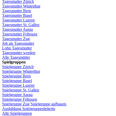
Tagesmutter
Zürich
Tagesmutter
Winterthur
Tagesmutter
Bern
Tagesmutter
Basel
Tagesmutter
Luzern
Tagesmutter
St.
Gallen
Tagesmutter
Aarau
Tagesmutter
Fribourg
Tagesmutter
Zug
Job
als
Tagesmutter
Lohn
Tagesmutter
Tagesmutter
werden
Alle Tagesmütter
Spielgruppen
Spielgruppe
Zürich
Spielgruppe
Winterthur
Spielgruppe
Bern
Spielgruppe
Basel
Spielgruppe
Luzern
Spielgruppe
St.
Gallen
Spielgruppe
Aarau
Spielgruppe
Fribourg
Spielgruppe
Zug
Spielgruppe
aufbauen
Ausbildung
Spielgruppenleiterin
Alle Spielgruppen