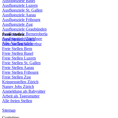
Ausflugsziele
Basel
Ausflugsziele
Luzern
Ausflugsziele
St.
Gallen
Ausflugsziele
Aarau
Ausflugsziele
Fribourg
Ausflugsziele
Zug
Ausflugsziele
Graubünden
Ausflugsziele
Berneroberla
Freie
Stellen
Ausflugsziele
Zürichsee
Freie
Stellen
Zürich
Alle Ausflugsziele
Freie
Stellen
Winterthur
Freie
Stellen
Bern
Freie
Stellen
Basel
Freie
Stellen
Luzern
Freie
Stellen
St.
Gallen
Freie
Stellen
Aarau
Freie
Stellen
Fribourg
Freie
Stellen
Zug
Krippenstellen
Zürich
Nanny Jobs
Zürich
Anmeldung
als
Babysitter
Arbeit
als
Tagesmutter
Alle freien Stellen
Sitemap
Gratistipp: