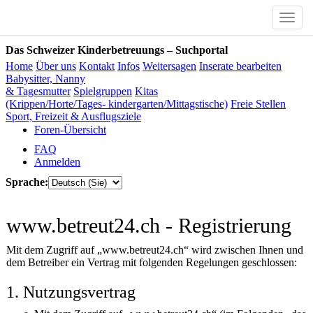
Toggle
naviga
Das Schweizer Kinderbetreuungs – Suchportal
Home
Über uns
Kontakt
Infos
Weitersagen
Inserate bearbeiten
Babysitter, Nanny
& Tagesmutter
Spielgruppen
Kitas
(Krippen/Horte/Tages- kindergarten/Mittagstische)
Freie Stellen
Sport, Freizeit & Ausflugsziele
Foren-Übersicht
FAQ
Anmelden
Sprache:
www.betreut24.ch - Registrierung
Mit dem Zugriff auf „www.betreut24.ch“ wird zwischen Ihnen und
dem Betreiber ein Vertrag mit folgenden Regelungen geschlossen:
1. Nutzungsvertrag