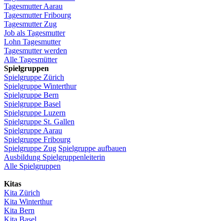
Tagesmutter
Aarau
Tagesmutter
Fribourg
Tagesmutter
Zug
Job
als
Tagesmutter
Lohn
Tagesmutter
Tagesmutter
werden
Alle Tagesmütter
Spielgruppen
Spielgruppe
Zürich
Spielgruppe
Winterthur
Spielgruppe
Bern
Spielgruppe
Basel
Spielgruppe
Luzern
Spielgruppe
St.
Gallen
Spielgruppe
Aarau
Spielgruppe
Fribourg
Spielgruppe
Zug
Spielgruppe
aufbauen
Ausbildung
Spielgruppenleiterin
Alle Spielgruppen
Kitas
Kita
Zürich
Kita Winterthur
Kita Bern
Kita Basel