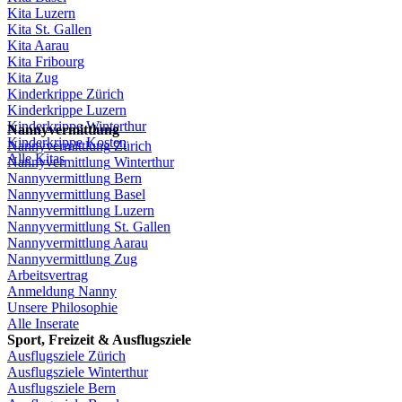
Kita
Luzern
Kita St.
Gallen
Kita
Aarau
Kita
Fribourg
Kita
Zug
Kinderkrippe
Zürich
Kinderkrippe
Luzern
Kinderkrippe
Winterthur
Nannyvermittlung
Kinderkrippe
Kosten
Nannyvermittlung
Zürich
Alle Kitas
Nannyvermittlung
Winterthur
Nannyvermittlung
Bern
Nannyvermittlung
Basel
Nannyvermittlung
Luzern
Nannyvermittlung
St.
Gallen
Nannyvermittlung
Aarau
Nannyvermittlung
Zug
Arbeitsvertrag
Anmeldung
Nanny
Unsere
Philosophie
Alle Inserate
Sport,
Freizeit
&
Ausflugsziele
Ausflugsziele
Zürich
Ausflugsziele
Winterthur
Ausflugsziele
Bern