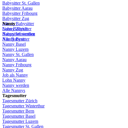
Babysitter St.
Gallen
Babysitter
Aarau
Babysitter
Fribourg
Babysitter
Zug
Job
Nanny
als
Babysitter
Lohn
Nanny
Babysitter
Zürich
Babysitter
Nanny Winterthur
werden
Alle Babysitter
Nanny Bern
Nanny Basel
Nanny
Luzern
Nanny St.
Gallen
Nanny
Aarau
Nanny
Fribourg
Nanny
Zug
Job
als
Nanny
Lohn
Nanny
Nanny
werden
Alle Nannys
Tagesmutter
Tagesmutter
Zürich
Tagesmutter
Winterthur
Tagesmutter
Bern
Tagesmutter
Basel
Tagesmutter
Luzern
Tagesmutter
St.
Gallen