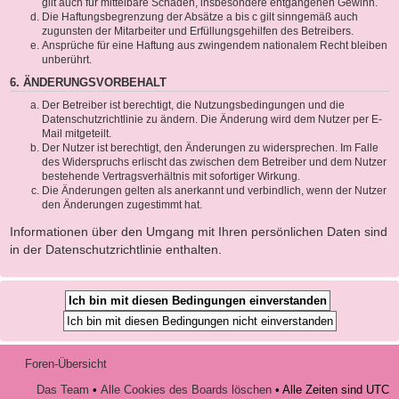
gilt auch für mittelbare Schäden, insbesondere entgangenen Gewinn.
Die Haftungsbegrenzung der Absätze a bis c gilt sinngemäß auch
zugunsten der Mitarbeiter und Erfüllungsgehilfen des Betreibers.
Ansprüche für eine Haftung aus zwingendem nationalem Recht bleiben
unberührt.
6. ÄNDERUNGSVORBEHALT
Der Betreiber ist berechtigt, die Nutzungsbedingungen und die
Datenschutzrichtlinie zu ändern. Die Änderung wird dem Nutzer per E-
Mail mitgeteilt.
Der Nutzer ist berechtigt, den Änderungen zu widersprechen. Im Falle
des Widerspruchs erlischt das zwischen dem Betreiber und dem Nutzer
bestehende Vertragsverhältnis mit sofortiger Wirkung.
Die Änderungen gelten als anerkannt und verbindlich, wenn der Nutzer
den Änderungen zugestimmt hat.
Informationen über den Umgang mit Ihren persönlichen Daten sind
in der Datenschutzrichtlinie enthalten.
Foren-Übersicht
Das Team
•
Alle Cookies des Boards löschen
• Alle Zeiten sind UTC