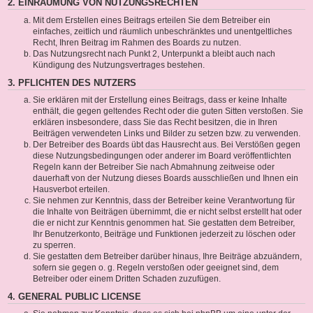
2. EINRÄUMUNG VON NUTZUNGSRECHTEN
Mit dem Erstellen eines Beitrags erteilen Sie dem Betreiber ein
einfaches, zeitlich und räumlich unbeschränktes und unentgeltliches
Recht, Ihren Beitrag im Rahmen des Boards zu nutzen.
Das Nutzungsrecht nach Punkt 2, Unterpunkt a bleibt auch nach
Kündigung des Nutzungsvertrages bestehen.
3. PFLICHTEN DES NUTZERS
Sie erklären mit der Erstellung eines Beitrags, dass er keine Inhalte
enthält, die gegen geltendes Recht oder die guten Sitten verstoßen. Sie
erklären insbesondere, dass Sie das Recht besitzen, die in Ihren
Beiträgen verwendeten Links und Bilder zu setzen bzw. zu verwenden.
Der Betreiber des Boards übt das Hausrecht aus. Bei Verstößen gegen
diese Nutzungsbedingungen oder anderer im Board veröffentlichten
Regeln kann der Betreiber Sie nach Abmahnung zeitweise oder
dauerhaft von der Nutzung dieses Boards ausschließen und Ihnen ein
Hausverbot erteilen.
Sie nehmen zur Kenntnis, dass der Betreiber keine Verantwortung für
die Inhalte von Beiträgen übernimmt, die er nicht selbst erstellt hat oder
die er nicht zur Kenntnis genommen hat. Sie gestatten dem Betreiber,
Ihr Benutzerkonto, Beiträge und Funktionen jederzeit zu löschen oder
zu sperren.
Sie gestatten dem Betreiber darüber hinaus, Ihre Beiträge abzuändern,
sofern sie gegen o. g. Regeln verstoßen oder geeignet sind, dem
Betreiber oder einem Dritten Schaden zuzufügen.
4. GENERAL PUBLIC LICENSE