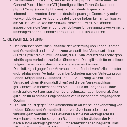
Sie nehmen zur Kenntnis, dass es sich bei phpBB um eine unter der
General Public License (GPL) bereitgestellten Foren-Software der
phpBB Group (www.phpbb.com) handelt; deutschsprachige
Informationen werden durch die deutschsprachige Community unter
www.phpbb.de zur Verfügung gestellt. Beide haben keinen Einfluss auf
die Art und Weise, wie die Software verwendet wird. Sie können
insbesondere die Verwendung der Software für bestimmte Zwecke nicht
untersagen oder auf Inhalte fremder Foren Einfluss nehmen.
5. GEWÄHRLEISTUNG
Der Betreiber haftet mit Ausnahme der Verletzung von Leben, Körper
und Gesundheit und der Verletzung wesentlicher Vertragspflichten
(Kardinalpflichten) nur für Schäden, die auf ein vorsätzliches oder grob
fahrlässiges Verhalten zurückzuführen sind. Dies gilt auch für mittelbare
Folgeschäden wie insbesondere entgangenen Gewinn.
Die Haftung ist gegenüber Verbrauchern außer bei vorsätzlichem oder
grob fahrlässigem Verhalten oder bei Schäden aus der Verletzung von
Leben, Körper und Gesundheit und der Verletzung wesentlicher
Vertragspflichten (Kardinalpflichten) auf die bei Vertragsschluss
typischerweise vorhersehbaren Schäden und im übrigen der Höhe
nach auf die vertragstypischen Durchschnittsschäden begrenzt. Dies
gilt auch für mittelbare Folgeschäden wie insbesondere entgangenen
Gewinn.
Die Haftung ist gegenüber Unternehmern außer bei der Verletzung von
Leben, Körper und Gesundheit oder vorsätzlichem oder grob
fahrlässigem Verhalten des Betreibers auf die bei Vertragsschluss
typischerweise vorhersehbaren Schäden und im Übrigen der Höhe
nach auf die vertragstypischen Durchschnittsschäden begrenzt. Dies