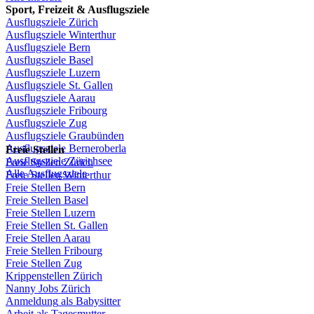
Sport,
Freizeit
&
Ausflugsziele
Ausflugsziele
Zürich
Ausflugsziele
Winterthur
Ausflugsziele
Bern
Ausflugsziele
Basel
Ausflugsziele
Luzern
Ausflugsziele
St.
Gallen
Ausflugsziele
Aarau
Ausflugsziele
Fribourg
Ausflugsziele
Zug
Ausflugsziele
Graubünden
Ausflugsziele
Berneroberla
Freie
Stellen
Ausflugsziele
Zürichsee
Freie
Stellen
Zürich
Alle Ausflugsziele
Freie
Stellen
Winterthur
Freie
Stellen
Bern
Freie
Stellen
Basel
Freie
Stellen
Luzern
Freie
Stellen
St.
Gallen
Freie
Stellen
Aarau
Freie
Stellen
Fribourg
Freie
Stellen
Zug
Krippenstellen
Zürich
Nanny Jobs
Zürich
Anmeldung
als
Babysitter
Arbeit
als
Tagesmutter