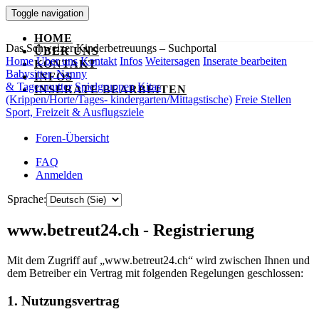
Toggle navigation
HOME
Das Schweizer Kinderbetreuungs – Suchportal
ÜBER UNS
Home
Über uns
Kontakt
Infos
Weitersagen
Inserate bearbeiten
KONTAKT
Babysitter, Nanny
INFOS
& Tagesmutter
Spielgruppen
Kitas
INSERATE BEARBEITEN
(Krippen/Horte/Tages- kindergarten/Mittagstische)
Freie Stellen
Sport, Freizeit & Ausflugsziele
Foren-Übersicht
FAQ
Anmelden
Sprache:
www.betreut24.ch - Registrierung
Mit dem Zugriff auf „www.betreut24.ch“ wird zwischen Ihnen und
dem Betreiber ein Vertrag mit folgenden Regelungen geschlossen:
1. Nutzungsvertrag