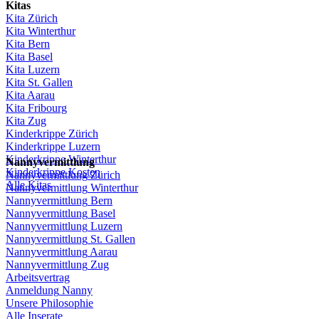
Kitas
Kita
Zürich
Kita Winterthur
Kita Bern
Kita Basel
Kita
Luzern
Kita St.
Gallen
Kita
Aarau
Kita
Fribourg
Kita
Zug
Kinderkrippe
Zürich
Kinderkrippe
Luzern
Kinderkrippe
Winterthur
Nannyvermittlung
Kinderkrippe
Kosten
Nannyvermittlung
Zürich
Alle Kitas
Nannyvermittlung
Winterthur
Nannyvermittlung
Bern
Nannyvermittlung
Basel
Nannyvermittlung
Luzern
Nannyvermittlung
St.
Gallen
Nannyvermittlung
Aarau
Nannyvermittlung
Zug
Arbeitsvertrag
Anmeldung
Nanny
Unsere
Philosophie
Alle Inserate