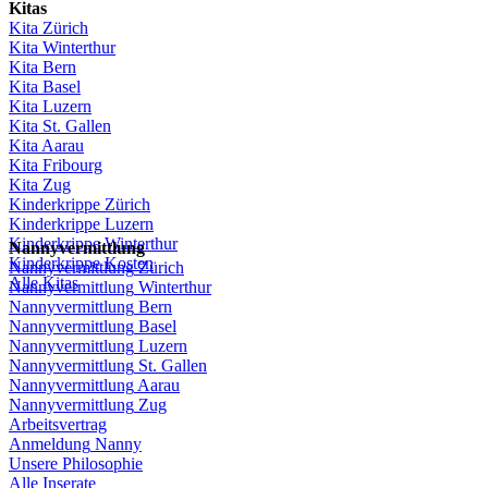
Kitas
Kita
Zürich
Kita Winterthur
Kita Bern
Kita Basel
Kita
Luzern
Kita St.
Gallen
Kita
Aarau
Kita
Fribourg
Kita
Zug
Kinderkrippe
Zürich
Kinderkrippe
Luzern
Kinderkrippe
Winterthur
Nannyvermittlung
Kinderkrippe
Kosten
Nannyvermittlung
Zürich
Alle Kitas
Nannyvermittlung
Winterthur
Nannyvermittlung
Bern
Nannyvermittlung
Basel
Nannyvermittlung
Luzern
Nannyvermittlung
St.
Gallen
Nannyvermittlung
Aarau
Nannyvermittlung
Zug
Arbeitsvertrag
Anmeldung
Nanny
Unsere
Philosophie
Alle Inserate