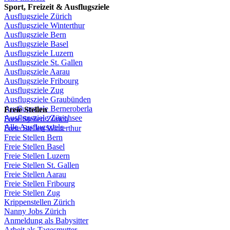
Sport,
Freizeit
&
Ausflugsziele
Ausflugsziele
Zürich
Ausflugsziele
Winterthur
Ausflugsziele
Bern
Ausflugsziele
Basel
Ausflugsziele
Luzern
Ausflugsziele
St.
Gallen
Ausflugsziele
Aarau
Ausflugsziele
Fribourg
Ausflugsziele
Zug
Ausflugsziele
Graubünden
Ausflugsziele
Berneroberla
Freie
Stellen
Ausflugsziele
Zürichsee
Freie
Stellen
Zürich
Alle Ausflugsziele
Freie
Stellen
Winterthur
Freie
Stellen
Bern
Freie
Stellen
Basel
Freie
Stellen
Luzern
Freie
Stellen
St.
Gallen
Freie
Stellen
Aarau
Freie
Stellen
Fribourg
Freie
Stellen
Zug
Krippenstellen
Zürich
Nanny Jobs
Zürich
Anmeldung
als
Babysitter
Arbeit
als
Tagesmutter