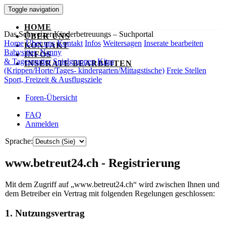
Toggle navigation
HOME
Das Schweizer Kinderbetreuungs – Suchportal
ÜBER UNS
Home
Über uns
Kontakt
Infos
Weitersagen
Inserate bearbeiten
KONTAKT
Babysitter, Nanny
INFOS
& Tagesmutter
Spielgruppen
Kitas
INSERATE BEARBEITEN
(Krippen/Horte/Tages- kindergarten/Mittagstische)
Freie Stellen
Sport, Freizeit & Ausflugsziele
Foren-Übersicht
FAQ
Anmelden
Sprache:
www.betreut24.ch - Registrierung
Mit dem Zugriff auf „www.betreut24.ch“ wird zwischen Ihnen und
dem Betreiber ein Vertrag mit folgenden Regelungen geschlossen:
1. Nutzungsvertrag