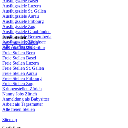
Ausflugsziele
Basel
Ausflugsziele
Luzern
Ausflugsziele
St.
Gallen
Ausflugsziele
Aarau
Ausflugsziele
Fribourg
Ausflugsziele
Zug
Ausflugsziele
Graubünden
Ausflugsziele
Berneroberla
Freie
Stellen
Ausflugsziele
Zürichsee
Freie
Stellen
Zürich
Alle Ausflugsziele
Freie
Stellen
Winterthur
Freie
Stellen
Bern
Freie
Stellen
Basel
Freie
Stellen
Luzern
Freie
Stellen
St.
Gallen
Freie
Stellen
Aarau
Freie
Stellen
Fribourg
Freie
Stellen
Zug
Krippenstellen
Zürich
Nanny Jobs
Zürich
Anmeldung
als
Babysitter
Arbeit
als
Tagesmutter
Alle freien Stellen
Sitemap
Gratistipp: