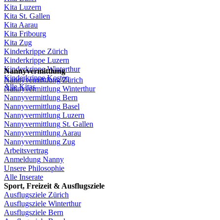
Kita
Luzern
Kita St.
Gallen
Kita
Aarau
Kita
Fribourg
Kita
Zug
Kinderkrippe
Zürich
Kinderkrippe
Luzern
Kinderkrippe
Winterthur
Nannyvermittlung
Kinderkrippe
Kosten
Nannyvermittlung
Zürich
Alle Kitas
Nannyvermittlung
Winterthur
Nannyvermittlung
Bern
Nannyvermittlung
Basel
Nannyvermittlung
Luzern
Nannyvermittlung
St.
Gallen
Nannyvermittlung
Aarau
Nannyvermittlung
Zug
Arbeitsvertrag
Anmeldung
Nanny
Unsere
Philosophie
Alle Inserate
Sport,
Freizeit
&
Ausflugsziele
Ausflugsziele
Zürich
Ausflugsziele
Winterthur
Ausflugsziele
Bern