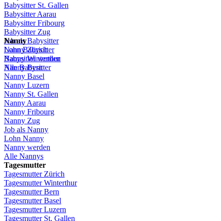
Babysitter St.
Gallen
Babysitter
Aarau
Babysitter
Fribourg
Babysitter
Zug
Job
Nanny
als
Babysitter
Lohn
Nanny
Babysitter
Zürich
Babysitter
Nanny Winterthur
werden
Alle Babysitter
Nanny Bern
Nanny Basel
Nanny
Luzern
Nanny St.
Gallen
Nanny
Aarau
Nanny
Fribourg
Nanny
Zug
Job
als
Nanny
Lohn
Nanny
Nanny
werden
Alle Nannys
Tagesmutter
Tagesmutter
Zürich
Tagesmutter
Winterthur
Tagesmutter
Bern
Tagesmutter
Basel
Tagesmutter
Luzern
Tagesmutter
St.
Gallen