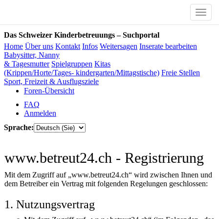
Toggle
naviga
Das Schweizer Kinderbetreuungs – Suchportal
Home
Über uns
Kontakt
Infos
Weitersagen
Inserate bearbeiten
Babysitter, Nanny
& Tagesmutter
Spielgruppen
Kitas
(Krippen/Horte/Tages- kindergarten/Mittagstische)
Freie Stellen
Sport, Freizeit & Ausflugsziele
Foren-Übersicht
FAQ
Anmelden
Sprache:
www.betreut24.ch - Registrierung
Mit dem Zugriff auf „www.betreut24.ch“ wird zwischen Ihnen und
dem Betreiber ein Vertrag mit folgenden Regelungen geschlossen:
1. Nutzungsvertrag