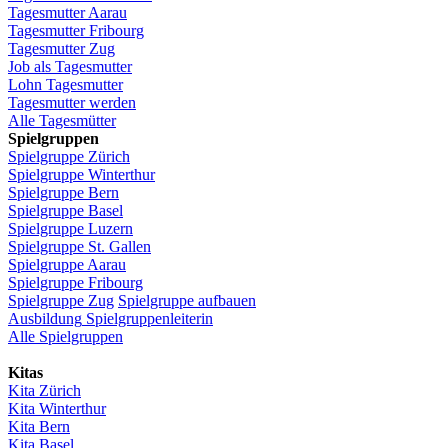
Tagesmutter
Aarau
Tagesmutter
Fribourg
Tagesmutter
Zug
Job
als
Tagesmutter
Lohn
Tagesmutter
Tagesmutter
werden
Alle Tagesmütter
Spielgruppen
Spielgruppe
Zürich
Spielgruppe
Winterthur
Spielgruppe
Bern
Spielgruppe
Basel
Spielgruppe
Luzern
Spielgruppe
St.
Gallen
Spielgruppe
Aarau
Spielgruppe
Fribourg
Spielgruppe
Zug
Spielgruppe
aufbauen
Ausbildung
Spielgruppenleiterin
Alle Spielgruppen
Kitas
Kita
Zürich
Kita Winterthur
Kita Bern
Kita Basel