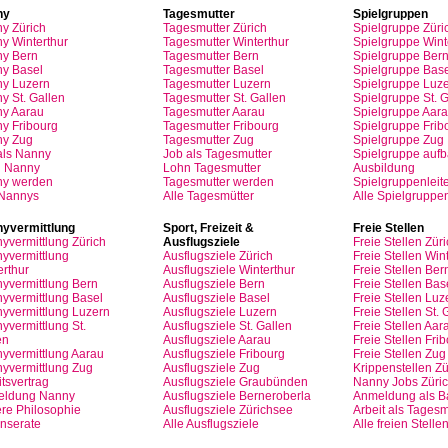
ny
Tagesmutter
Spielgruppen
ny
Zürich
Tagesmutter
Zürich
Spielgruppe
Züri
y Winterthur
Tagesmutter
Winterthur
Spielgruppe
Wint
y Bern
Tagesmutter
Bern
Spielgruppe
Ber
y Basel
Tagesmutter
Basel
Spielgruppe
Base
ny
Luzern
Tagesmutter
Luzern
Spielgruppe
Luze
y St.
Gallen
Tagesmutter
St.
Gallen
Spielgruppe
St.
G
ny
Aarau
Tagesmutter
Aarau
Spielgruppe
Aara
ny
Fribourg
Tagesmutter
Fribourg
Spielgruppe
Frib
ny
Zug
Tagesmutter
Zug
Spielgruppe
Zug
als
Nanny
Job
als
Tagesmutter
Spielgruppe
auf
n
Nanny
Lohn
Tagesmutter
Ausbildung
ny
werden
Tagesmutter
werden
Spielgruppenleite
 Nannys
Alle Tagesmütter
Alle Spielgruppe
yvermittlung
Sport,
Freizeit
&
Freie
Stellen
yvermittlung
Zürich
Ausflugsziele
Freie
Stellen
Züri
yvermittlung
Ausflugsziele
Zürich
Freie
Stellen
Wint
erthur
Ausflugsziele
Winterthur
Freie
Stellen
Ber
yvermittlung
Bern
Ausflugsziele
Bern
Freie
Stellen
Bas
yvermittlung
Basel
Ausflugsziele
Basel
Freie
Stellen
Luz
yvermittlung
Luzern
Ausflugsziele
Luzern
Freie
Stellen
St.
G
yvermittlung
St.
Ausflugsziele
St.
Gallen
Freie
Stellen
Aar
en
Ausflugsziele
Aarau
Freie
Stellen
Frib
yvermittlung
Aarau
Ausflugsziele
Fribourg
Freie
Stellen
Zug
yvermittlung
Zug
Ausflugsziele
Zug
Krippenstellen
Zü
tsvertrag
Ausflugsziele
Graubünden
Nanny Jobs
Züri
eldung
Nanny
Ausflugsziele
Berneroberla
Anmeldung
als
Ba
re
Philosophie
Ausflugsziele
Zürichsee
Arbeit
als
Tagesm
Inserate
Alle Ausflugsziele
Alle freien Stelle