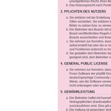
unentgeltliches Recht, Ihren 
Das Nutzungsrecht nach Punkt 
3. PFLICHTEN DES NUTZERS
Sie erklären mit der Erstellung
Sitten verstoßen. Sie erklären
Bilder zu setzen bzw. zu verw
Der Betreiber des Boards übt
Board veröffentlichten Regeln
Boards ausschließen und Ihnen
Sie nehmen zur Kenntnis, dass 
selbst erstellt hat oder die er
und Funktionen jederzeit zu lö
Sie gestatten dem Betreiber da
geeignet sind, dem Betreiber 
4. GENERAL PUBLIC LICENSE
Sie nehmen zur Kenntnis, dass 
Foren-Software der phpBB Gro
deutschsprachige Community un
Weise, wie die Software verwe
nicht untersagen oder auf Inha
5. GEWÄHRLEISTUNG
Der Betreiber haftet mit Ausn
Vertragspflichten (Kardinalpfli
zurückzuführen sind. Dies gil
Die Haftung ist gegenüber Ver