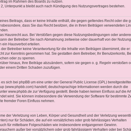
Beitrag im Rahmen des Boards zu nutzen.
2, Unterpunkt a bleibt auch nach Kündigung des Nutzungsvertrages bestehen.
 eines Beitrags, dass er keine Inhalte enthält, die gegen geltendes Recht oder die 
 insbesondere, dass Sie das Recht besitzen, die in Ihren Beiträgen verwendeten Li
enden.
 das Hausrecht aus. Bei Verstößen gegen diese Nutzungsbedingungen oder andere
 kann der Betreiber Sie nach Abmahnung zeitweise oder dauerhaft von der Nutzung
 ein Hausverbot erteilen.
der Betreiber keine Verantwortung für die Inhalte von Beiträgen übernimmt, die er 
 nicht zur Kenntnis genommen hat. Sie gestatten dem Betreiber, Ihr Benutzerkonto, Be
schen oder zu sperren.
rüber hinaus, Ihre Beiträge abzuändern, sofern sie gegen o. g. Regeln verstoßen o
oder einem Dritten Schaden zuzufügen.
es sich bei phpBB um eine unter der General Public License (GPL) bereitgestellte
up (www.phpbb.com) handelt; deutschsprachige Informationen werden durch die
ter www.phpbb.de zur Verfügung gestellt. Beide haben keinen Einfluss auf die Ar
ndet wird. Sie können insbesondere die Verwendung der Software für bestimmte 
lte fremder Foren Einfluss nehmen.
ahme der Verletzung von Leben, Körper und Gesundheit und der Verletzung wesentl
chten) nur für Schäden, die auf ein vorsätzliches oder grob fahrlässiges Verhalten
t auch für mittelbare Folgeschäden wie insbesondere entgangenen Gewinn.
brauchern außer bei vorsätzlichem oder grob fahrlässigem Verhalten oder bei Sch