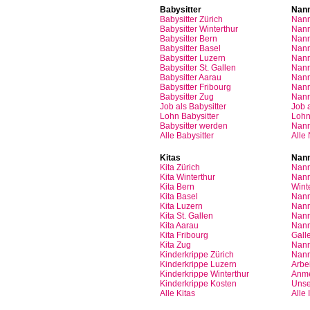
Babysitter
Nan
Babysitter
Zürich
Nan
Babysitter Winterthur
Nann
Babysitter Bern
Nann
Babysitter Basel
Nann
Babysitter
Luzern
Nan
Babysitter St.
Gallen
Nann
Babysitter
Aarau
Nan
Babysitter
Fribourg
Nan
Babysitter
Zug
Nan
Job
als
Babysitter
Job
Lohn
Babysitter
Loh
Babysitter
werden
Nan
Alle Babysitter
Alle
Kitas
Nann
Kita
Zürich
Nann
Kita Winterthur
Nann
Kita Bern
Wint
Kita Basel
Nann
Kita
Luzern
Nann
Kita St.
Gallen
Nann
Kita
Aarau
Nann
Kita
Fribourg
Gall
Kita
Zug
Nann
Kinderkrippe
Zürich
Nann
Kinderkrippe
Luzern
Arbei
Kinderkrippe
Winterthur
Anm
Kinderkrippe
Kosten
Unse
Alle Kitas
Alle 