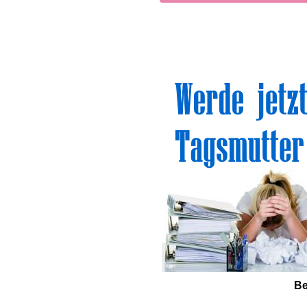
Sinn
Be