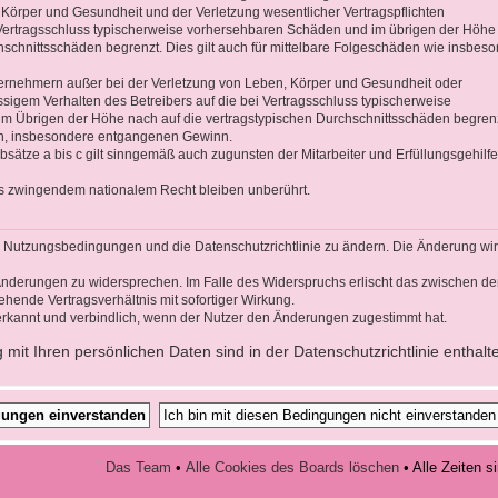
 Körper und Gesundheit und der Verletzung wesentlicher Vertragspflichten
ei Vertragsschluss typischerweise vorhersehbaren Schäden und im übrigen der Höhe
hschnittsschäden begrenzt. Dies gilt auch für mittelbare Folgeschäden wie insbes
ernehmern außer bei der Verletzung von Leben, Körper und Gesundheit oder
ssigem Verhalten des Betreibers auf die bei Vertragsschluss typischerweise
 Übrigen der Höhe nach auf die vertragstypischen Durchschnittsschäden begrenz
den, insbesondere entgangenen Gewinn.
sätze a bis c gilt sinngemäß auch zugunsten der Mitarbeiter und Erfüllungsgehilf
s zwingendem nationalem Recht bleiben unberührt.
die Nutzungsbedingungen und die Datenschutzrichtlinie zu ändern. Die Änderung wi
n Änderungen zu widersprechen. Im Falle des Widerspruchs erlischt das zwischen d
hende Vertragsverhältnis mit sofortiger Wirkung.
rkannt und verbindlich, wenn der Nutzer den Änderungen zugestimmt hat.
it Ihren persönlichen Daten sind in der Datenschutzrichtlinie enthalt
Das Team
•
Alle Cookies des Boards löschen
• Alle Zeiten 