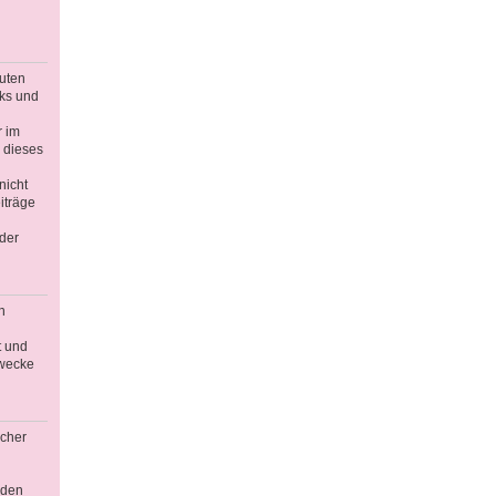
guten
nks und
r im
 dieses
nicht
iträge
der
n
t und
Zwecke
icher
äden