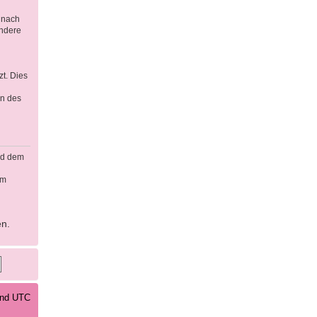
 nach
ondere
t. Dies
en des
rd dem
em
en.
sind UTC