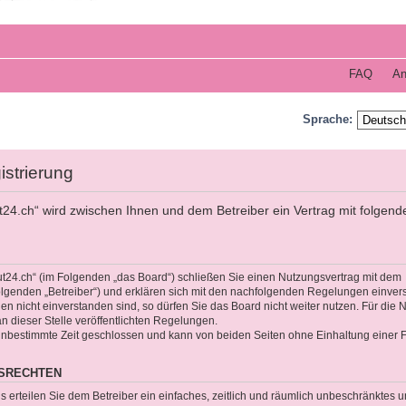
FAQ
An
Sprache:
istrierung
t24.ch“ wird zwischen Ihnen und dem Betreiber ein Vertrag mit folgend
ut24.ch“ (im Folgenden „das Board“) schließen Sie einen Nutzungsvertrag mit dem
olgenden „Betreiber“) und erklären sich mit den nachfolgenden Regelungen einver
 nicht einverstanden sind, so dürfen Sie das Board nicht weiter nutzen. Für die 
an dieser Stelle veröffentlichten Regelungen.
unbestimmte Zeit geschlossen und kann von beiden Seiten ohne Einhaltung einer Fr
GSRECHTEN
gs erteilen Sie dem Betreiber ein einfaches, zeitlich und räumlich unbeschränktes 