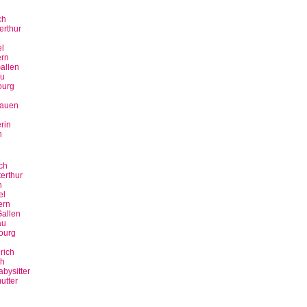
ch
erthur
n
l
rn
allen
u
ourg
bauen
rin
n
ch
erthur
n
el
ern
allen
au
ourg
rich
ch
bysitter
utter
n