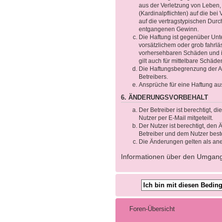
aus der Verletzung von Leben,
(Kardinalpflichten) auf die b
auf die vertragstypischen Durc
entgangenen Gewinn.
Die Haftung ist gegenüber Unt
vorsätzlichem oder grob fahrlä
vorhersehbaren Schäden und im
gilt auch für mittelbare Schä
Die Haftungsbegrenzung der Ab
Betreibers.
Ansprüche für eine Haftung au
6. ÄNDERUNGSVORBEHALT
Der Betreiber ist berechtigt, 
Nutzer per E-Mail mitgeteilt.
Der Nutzer ist berechtigt, de
Betreiber und dem Nutzer beste
Die Änderungen gelten als ane
Informationen über den Umgang m
Foren-Übersicht