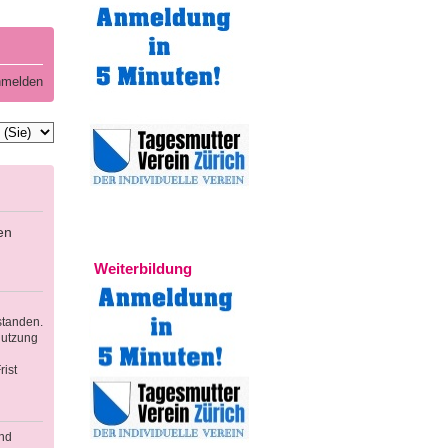
melden
en
Experten
Weiterbildung
standen.
Nutzung
ist
und