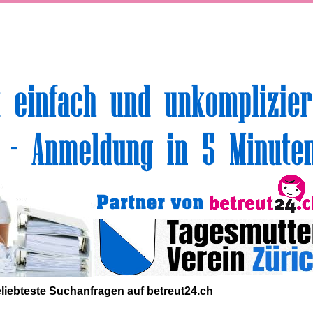
volle Top-Angebote für Sie und Ihr Kind:
liebteste
Suchanfragen
auf
betreut24.ch