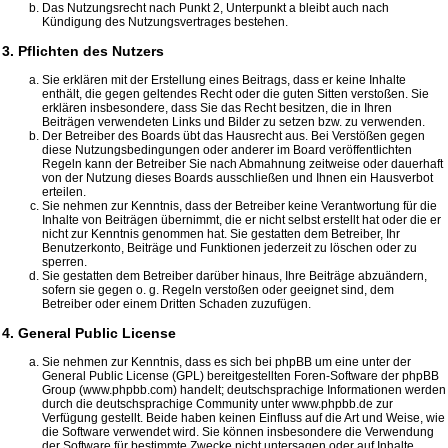
Das Nutzungsrecht nach Punkt 2, Unterpunkt a bleibt auch nach
Kündigung des Nutzungsvertrages bestehen.
3. Pflichten des Nutzers
Sie erklären mit der Erstellung eines Beitrags, dass er keine Inhalte
enthält, die gegen geltendes Recht oder die guten Sitten verstoßen. Sie
erklären insbesondere, dass Sie das Recht besitzen, die in Ihren
Beiträgen verwendeten Links und Bilder zu setzen bzw. zu verwenden.
Der Betreiber des Boards übt das Hausrecht aus. Bei Verstößen gegen
diese Nutzungsbedingungen oder anderer im Board veröffentlichten
Regeln kann der Betreiber Sie nach Abmahnung zeitweise oder dauerhaft
von der Nutzung dieses Boards ausschließen und Ihnen ein Hausverbot
erteilen.
Sie nehmen zur Kenntnis, dass der Betreiber keine Verantwortung für die
Inhalte von Beiträgen übernimmt, die er nicht selbst erstellt hat oder die er
nicht zur Kenntnis genommen hat. Sie gestatten dem Betreiber, Ihr
Benutzerkonto, Beiträge und Funktionen jederzeit zu löschen oder zu
sperren.
Sie gestatten dem Betreiber darüber hinaus, Ihre Beiträge abzuändern,
sofern sie gegen o. g. Regeln verstoßen oder geeignet sind, dem
Betreiber oder einem Dritten Schaden zuzufügen.
4. General Public License
Sie nehmen zur Kenntnis, dass es sich bei phpBB um eine unter der
General Public License (GPL) bereitgestellten Foren-Software der phpBB
Group (www.phpbb.com) handelt; deutschsprachige Informationen werden
durch die deutschsprachige Community unter www.phpbb.de zur
Verfügung gestellt. Beide haben keinen Einfluss auf die Art und Weise, wie
die Software verwendet wird. Sie können insbesondere die Verwendung
der Software für bestimmte Zwecke nicht untersagen oder auf Inhalte