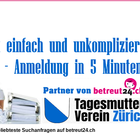
volle Top-Angebote für Sie und Ihr Kind:
liebteste
Suchanfragen
auf
betreut24.ch