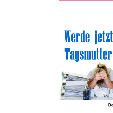
Sinn
Be