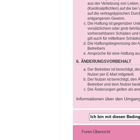
aus der Verletzung von Leben,
(Kardinalpflichten) auf die b
auf die vertragstypischen Durc
entgangenen Gewinn.
Die Haftung ist gegenüber Unt
vorsätzlichem oder grob fahrlä
vorhersehbaren Schäden und im
gilt auch für mittelbare Schä
Die Haftungsbegrenzung der Ab
Betreibers.
Ansprüche für eine Haftung au
6. ÄNDERUNGSVORBEHALT
Der Betreiber ist berechtigt, 
Nutzer per E-Mail mitgeteilt.
Der Nutzer ist berechtigt, de
Betreiber und dem Nutzer beste
Die Änderungen gelten als ane
Informationen über den Umgang m
Foren-Übersicht