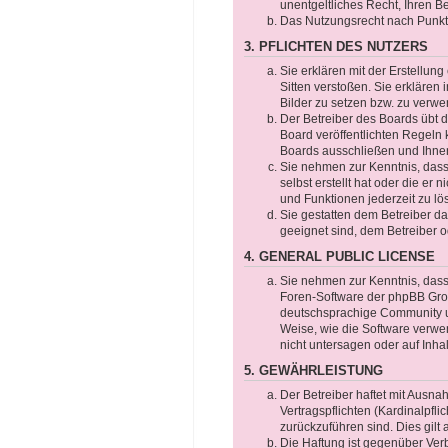
unentgeltliches Recht, Ihren 
Das Nutzungsrecht nach Punkt 
3. PFLICHTEN DES NUTZERS
Sie erklären mit der Erstellung
Sitten verstoßen. Sie erklären
Bilder zu setzen bzw. zu verw
Der Betreiber des Boards übt
Board veröffentlichten Regeln
Boards ausschließen und Ihnen
Sie nehmen zur Kenntnis, dass 
selbst erstellt hat oder die er
und Funktionen jederzeit zu lö
Sie gestatten dem Betreiber da
geeignet sind, dem Betreiber 
4. GENERAL PUBLIC LICENSE
Sie nehmen zur Kenntnis, dass 
Foren-Software der phpBB Gro
deutschsprachige Community un
Weise, wie die Software verwe
nicht untersagen oder auf Inha
5. GEWÄHRLEISTUNG
Der Betreiber haftet mit Ausn
Vertragspflichten (Kardinalpfli
zurückzuführen sind. Dies gil
Die Haftung ist gegenüber Ver