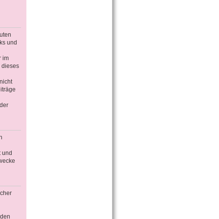
guten
nks und
r im
 dieses
nicht
iträge
der
n
t und
Zwecke
icher
äden