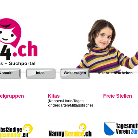
s – Suchportal
Kontakt
Infos
Weitersagen
Inserate bearbeiten
ielgruppen
Kitas
Freie Stellen
(Krippen/Horte/Tages-
kindergarten/Mittagstische)