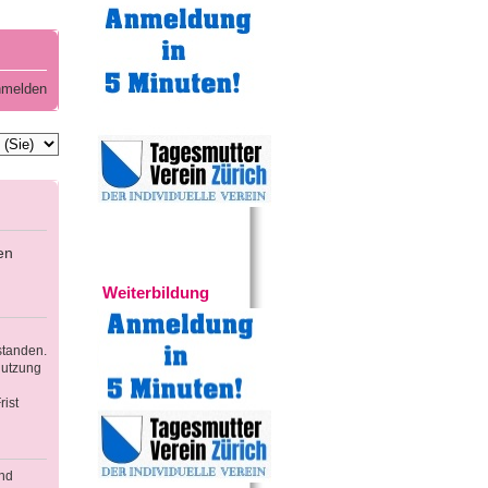
melden
en
Experten
Weiterbildung
standen.
Nutzung
ist
und