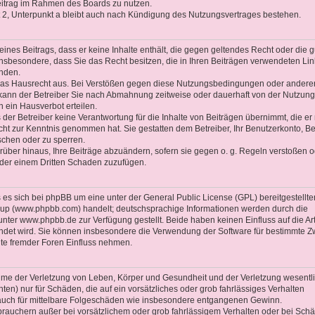
Beitrag im Rahmen des Boards zu nutzen.
2, Unterpunkt a bleibt auch nach Kündigung des Nutzungsvertrages bestehen.
 eines Beitrags, dass er keine Inhalte enthält, die gegen geltendes Recht oder die 
 insbesondere, dass Sie das Recht besitzen, die in Ihren Beiträgen verwendeten Li
enden.
 das Hausrecht aus. Bei Verstößen gegen diese Nutzungsbedingungen oder andere
 kann der Betreiber Sie nach Abmahnung zeitweise oder dauerhaft von der Nutzung
 ein Hausverbot erteilen.
der Betreiber keine Verantwortung für die Inhalte von Beiträgen übernimmt, die er 
 nicht zur Kenntnis genommen hat. Sie gestatten dem Betreiber, Ihr Benutzerkonto, Be
schen oder zu sperren.
rüber hinaus, Ihre Beiträge abzuändern, sofern sie gegen o. g. Regeln verstoßen o
oder einem Dritten Schaden zuzufügen.
es sich bei phpBB um eine unter der General Public License (GPL) bereitgestellte
up (www.phpbb.com) handelt; deutschsprachige Informationen werden durch die
ter www.phpbb.de zur Verfügung gestellt. Beide haben keinen Einfluss auf die Ar
ndet wird. Sie können insbesondere die Verwendung der Software für bestimmte 
lte fremder Foren Einfluss nehmen.
ahme der Verletzung von Leben, Körper und Gesundheit und der Verletzung wesentl
chten) nur für Schäden, die auf ein vorsätzliches oder grob fahrlässiges Verhalten
t auch für mittelbare Folgeschäden wie insbesondere entgangenen Gewinn.
brauchern außer bei vorsätzlichem oder grob fahrlässigem Verhalten oder bei Sch