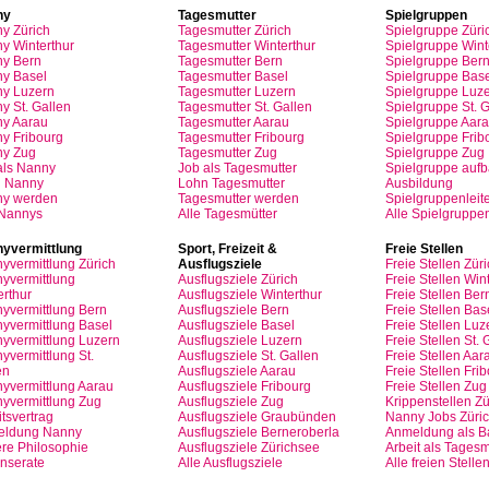
ny
Tagesmutter
Spielgruppen
ny
Zürich
Tagesmutter
Zürich
Spielgruppe
Züri
y Winterthur
Tagesmutter
Winterthur
Spielgruppe
Wint
y Bern
Tagesmutter
Bern
Spielgruppe
Ber
y Basel
Tagesmutter
Basel
Spielgruppe
Base
ny
Luzern
Tagesmutter
Luzern
Spielgruppe
Luze
y St.
Gallen
Tagesmutter
St.
Gallen
Spielgruppe
St.
G
ny
Aarau
Tagesmutter
Aarau
Spielgruppe
Aara
ny
Fribourg
Tagesmutter
Fribourg
Spielgruppe
Frib
ny
Zug
Tagesmutter
Zug
Spielgruppe
Zug
als
Nanny
Job
als
Tagesmutter
Spielgruppe
auf
n
Nanny
Lohn
Tagesmutter
Ausbildung
ny
werden
Tagesmutter
werden
Spielgruppenleite
 Nannys
Alle Tagesmütter
Alle Spielgruppe
yvermittlung
Sport,
Freizeit
&
Freie
Stellen
yvermittlung
Zürich
Ausflugsziele
Freie
Stellen
Züri
yvermittlung
Ausflugsziele
Zürich
Freie
Stellen
Wint
erthur
Ausflugsziele
Winterthur
Freie
Stellen
Ber
yvermittlung
Bern
Ausflugsziele
Bern
Freie
Stellen
Bas
yvermittlung
Basel
Ausflugsziele
Basel
Freie
Stellen
Luz
yvermittlung
Luzern
Ausflugsziele
Luzern
Freie
Stellen
St.
G
yvermittlung
St.
Ausflugsziele
St.
Gallen
Freie
Stellen
Aar
en
Ausflugsziele
Aarau
Freie
Stellen
Frib
yvermittlung
Aarau
Ausflugsziele
Fribourg
Freie
Stellen
Zug
yvermittlung
Zug
Ausflugsziele
Zug
Krippenstellen
Zü
tsvertrag
Ausflugsziele
Graubünden
Nanny Jobs
Züri
eldung
Nanny
Ausflugsziele
Berneroberla
Anmeldung
als
Ba
re
Philosophie
Ausflugsziele
Zürichsee
Arbeit
als
Tagesm
Inserate
Alle Ausflugsziele
Alle freien Stelle