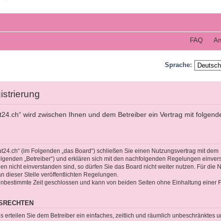
FAQ
An
Sprache:
istrierung
t24.ch“ wird zwischen Ihnen und dem Betreiber ein Vertrag mit folgend
ut24.ch“ (im Folgenden „das Board“) schließen Sie einen Nutzungsvertrag mit dem
olgenden „Betreiber“) und erklären sich mit den nachfolgenden Regelungen einver
 nicht einverstanden sind, so dürfen Sie das Board nicht weiter nutzen. Für die 
an dieser Stelle veröffentlichten Regelungen.
unbestimmte Zeit geschlossen und kann von beiden Seiten ohne Einhaltung einer Fr
GSRECHTEN
gs erteilen Sie dem Betreiber ein einfaches, zeitlich und räumlich unbeschränktes 