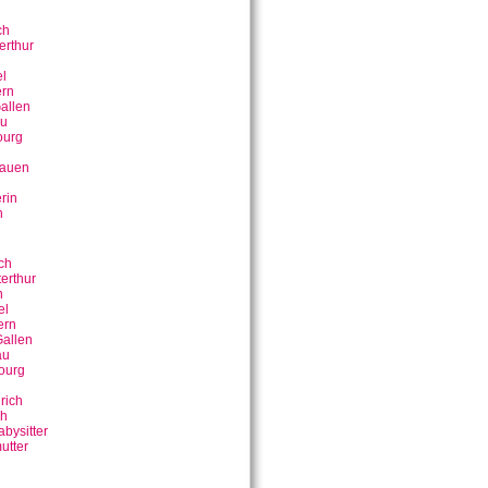
ch
erthur
n
l
rn
allen
u
ourg
bauen
rin
n
ch
erthur
n
el
ern
allen
au
ourg
rich
ch
bysitter
utter
n