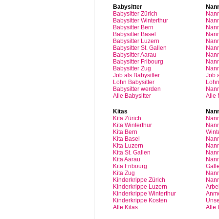
Babysitter
Nan
Babysitter
Zürich
Nan
Babysitter Winterthur
Nann
Babysitter Bern
Nann
Babysitter Basel
Nann
Babysitter
Luzern
Nan
Babysitter St.
Gallen
Nann
Babysitter
Aarau
Nan
Babysitter
Fribourg
Nan
Babysitter
Zug
Nan
Job
als
Babysitter
Job
Lohn
Babysitter
Loh
Babysitter
werden
Nan
Alle Babysitter
Alle
Kitas
Nann
Kita
Zürich
Nann
Kita Winterthur
Nann
Kita Bern
Wint
Kita Basel
Nann
Kita
Luzern
Nann
Kita St.
Gallen
Nann
Kita
Aarau
Nann
Kita
Fribourg
Gall
Kita
Zug
Nann
Kinderkrippe
Zürich
Nann
Kinderkrippe
Luzern
Arbei
Kinderkrippe
Winterthur
Anm
Kinderkrippe
Kosten
Unse
Alle Kitas
Alle 