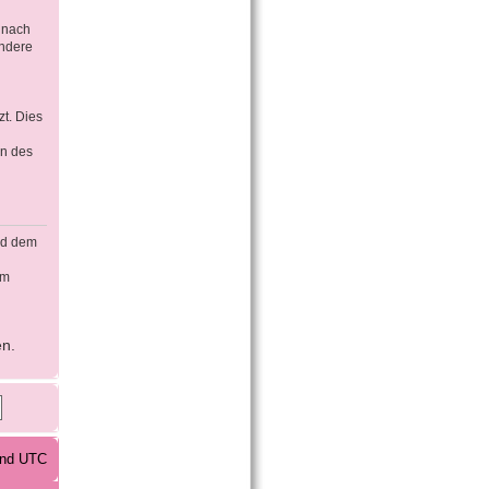
 nach
ondere
t. Dies
en des
rd dem
em
en.
sind UTC