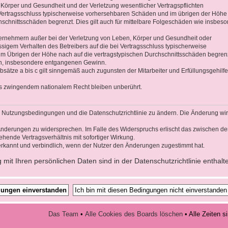
 Körper und Gesundheit und der Verletzung wesentlicher Vertragspflichten
ei Vertragsschluss typischerweise vorhersehbaren Schäden und im übrigen der Höhe
hschnittsschäden begrenzt. Dies gilt auch für mittelbare Folgeschäden wie insbes
ernehmern außer bei der Verletzung von Leben, Körper und Gesundheit oder
ssigem Verhalten des Betreibers auf die bei Vertragsschluss typischerweise
 Übrigen der Höhe nach auf die vertragstypischen Durchschnittsschäden begrenz
den, insbesondere entgangenen Gewinn.
sätze a bis c gilt sinngemäß auch zugunsten der Mitarbeiter und Erfüllungsgehilf
s zwingendem nationalem Recht bleiben unberührt.
die Nutzungsbedingungen und die Datenschutzrichtlinie zu ändern. Die Änderung wi
n Änderungen zu widersprechen. Im Falle des Widerspruchs erlischt das zwischen d
hende Vertragsverhältnis mit sofortiger Wirkung.
rkannt und verbindlich, wenn der Nutzer den Änderungen zugestimmt hat.
it Ihren persönlichen Daten sind in der Datenschutzrichtlinie enthalt
Das Team
•
Alle Cookies des Boards löschen
• Alle Zeiten 