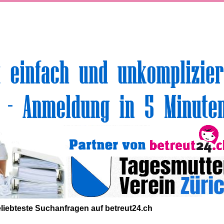
volle Top-Angebote für Sie und Ihr Kind:
liebteste
Suchanfragen
auf
betreut24.ch