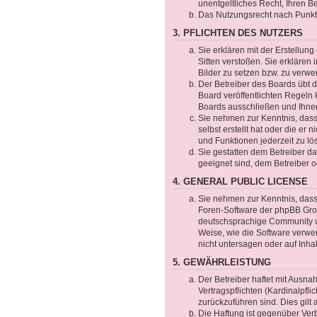
unentgeltliches Recht, Ihren 
Das Nutzungsrecht nach Punkt 
3. PFLICHTEN DES NUTZERS
Sie erklären mit der Erstellung
Sitten verstoßen. Sie erklären
Bilder zu setzen bzw. zu verw
Der Betreiber des Boards übt
Board veröffentlichten Regeln
Boards ausschließen und Ihnen
Sie nehmen zur Kenntnis, dass 
selbst erstellt hat oder die er
und Funktionen jederzeit zu lö
Sie gestatten dem Betreiber da
geeignet sind, dem Betreiber 
4. GENERAL PUBLIC LICENSE
Sie nehmen zur Kenntnis, dass 
Foren-Software der phpBB Gro
deutschsprachige Community un
Weise, wie die Software verwe
nicht untersagen oder auf Inha
5. GEWÄHRLEISTUNG
Der Betreiber haftet mit Ausn
Vertragspflichten (Kardinalpfli
zurückzuführen sind. Dies gil
Die Haftung ist gegenüber Ver