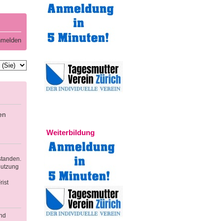
melden
en
Experten
Weiterbildung
standen.
Nutzung
ist
und