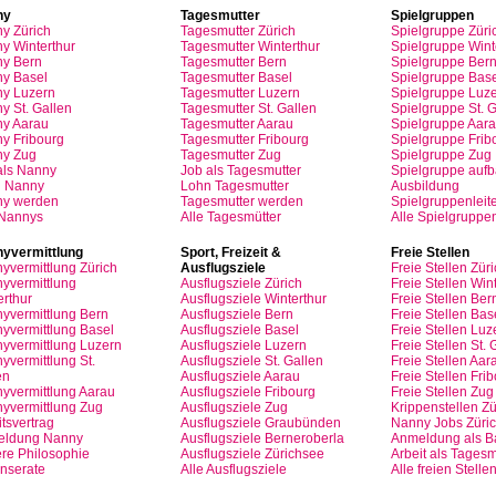
ny
Tagesmutter
Spielgruppen
ny
Zürich
Tagesmutter
Zürich
Spielgruppe
Züri
y Winterthur
Tagesmutter
Winterthur
Spielgruppe
Wint
y Bern
Tagesmutter
Bern
Spielgruppe
Ber
y Basel
Tagesmutter
Basel
Spielgruppe
Base
ny
Luzern
Tagesmutter
Luzern
Spielgruppe
Luze
y St.
Gallen
Tagesmutter
St.
Gallen
Spielgruppe
St.
G
ny
Aarau
Tagesmutter
Aarau
Spielgruppe
Aara
ny
Fribourg
Tagesmutter
Fribourg
Spielgruppe
Frib
ny
Zug
Tagesmutter
Zug
Spielgruppe
Zug
als
Nanny
Job
als
Tagesmutter
Spielgruppe
auf
n
Nanny
Lohn
Tagesmutter
Ausbildung
ny
werden
Tagesmutter
werden
Spielgruppenleite
 Nannys
Alle Tagesmütter
Alle Spielgruppe
yvermittlung
Sport,
Freizeit
&
Freie
Stellen
yvermittlung
Zürich
Ausflugsziele
Freie
Stellen
Züri
yvermittlung
Ausflugsziele
Zürich
Freie
Stellen
Wint
erthur
Ausflugsziele
Winterthur
Freie
Stellen
Ber
yvermittlung
Bern
Ausflugsziele
Bern
Freie
Stellen
Bas
yvermittlung
Basel
Ausflugsziele
Basel
Freie
Stellen
Luz
yvermittlung
Luzern
Ausflugsziele
Luzern
Freie
Stellen
St.
G
yvermittlung
St.
Ausflugsziele
St.
Gallen
Freie
Stellen
Aar
en
Ausflugsziele
Aarau
Freie
Stellen
Frib
yvermittlung
Aarau
Ausflugsziele
Fribourg
Freie
Stellen
Zug
yvermittlung
Zug
Ausflugsziele
Zug
Krippenstellen
Zü
tsvertrag
Ausflugsziele
Graubünden
Nanny Jobs
Züri
eldung
Nanny
Ausflugsziele
Berneroberla
Anmeldung
als
Ba
re
Philosophie
Ausflugsziele
Zürichsee
Arbeit
als
Tagesm
Inserate
Alle Ausflugsziele
Alle freien Stelle