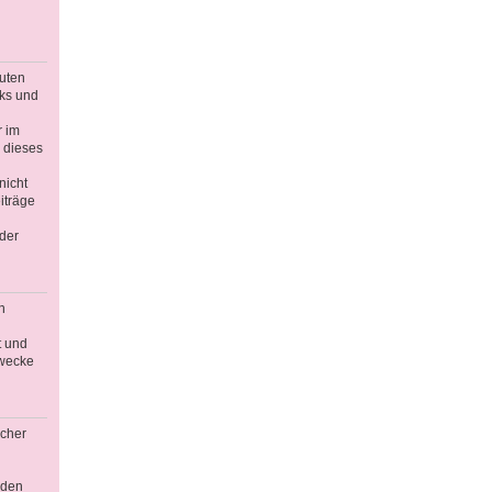
guten
nks und
r im
 dieses
nicht
iträge
der
n
t und
Zwecke
icher
äden