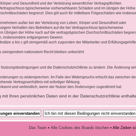
 Körper und Gesundheit und der Verletzung wesentlicher Vertragspflichten
ei Vertragsschluss typischerweise vorhersehbaren Schäden und im übrigen der Höhe
hschnittsschäden begrenzt. Dies gilt auch für mittelbare Folgeschäden wie insbes
ernehmern außer bei der Verletzung von Leben, Körper und Gesundheit oder
ssigem Verhalten des Betreibers auf die bei Vertragsschluss typischerweise
 Übrigen der Höhe nach auf die vertragstypischen Durchschnittsschäden begrenz
den, insbesondere entgangenen Gewinn.
sätze a bis c gilt sinngemäß auch zugunsten der Mitarbeiter und Erfüllungsgehilf
s zwingendem nationalem Recht bleiben unberührt.
die Nutzungsbedingungen und die Datenschutzrichtlinie zu ändern. Die Änderung wi
n Änderungen zu widersprechen. Im Falle des Widerspruchs erlischt das zwischen d
hende Vertragsverhältnis mit sofortiger Wirkung.
rkannt und verbindlich, wenn der Nutzer den Änderungen zugestimmt hat.
it Ihren persönlichen Daten sind in der Datenschutzrichtlinie enthalt
Das Team
•
Alle Cookies des Boards löschen
• Alle Zeiten 