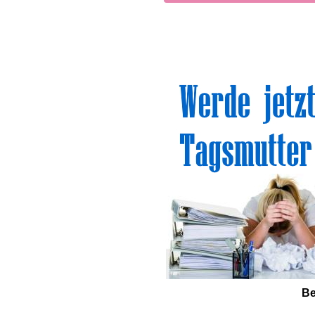
Sinn
Be