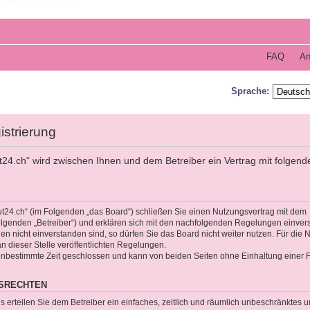
FAQ
An
Sprache:
istrierung
t24.ch“ wird zwischen Ihnen und dem Betreiber ein Vertrag mit folgend
ut24.ch“ (im Folgenden „das Board“) schließen Sie einen Nutzungsvertrag mit dem
olgenden „Betreiber“) und erklären sich mit den nachfolgenden Regelungen einver
 nicht einverstanden sind, so dürfen Sie das Board nicht weiter nutzen. Für die 
an dieser Stelle veröffentlichten Regelungen.
unbestimmte Zeit geschlossen und kann von beiden Seiten ohne Einhaltung einer Fr
GSRECHTEN
gs erteilen Sie dem Betreiber ein einfaches, zeitlich und räumlich unbeschränktes 