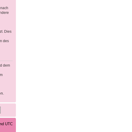
 nach
ondere
t. Dies
en des
rd dem
em
en.
sind UTC