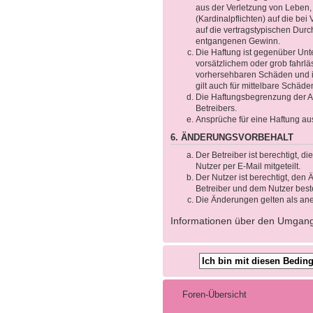
aus der Verletzung von Leben,
(Kardinalpflichten) auf die b
auf die vertragstypischen Durc
entgangenen Gewinn.
Die Haftung ist gegenüber Unt
vorsätzlichem oder grob fahrlä
vorhersehbaren Schäden und im
gilt auch für mittelbare Schä
Die Haftungsbegrenzung der Ab
Betreibers.
Ansprüche für eine Haftung au
6. ÄNDERUNGSVORBEHALT
Der Betreiber ist berechtigt, 
Nutzer per E-Mail mitgeteilt.
Der Nutzer ist berechtigt, de
Betreiber und dem Nutzer beste
Die Änderungen gelten als ane
Informationen über den Umgang m
Foren-Übersicht