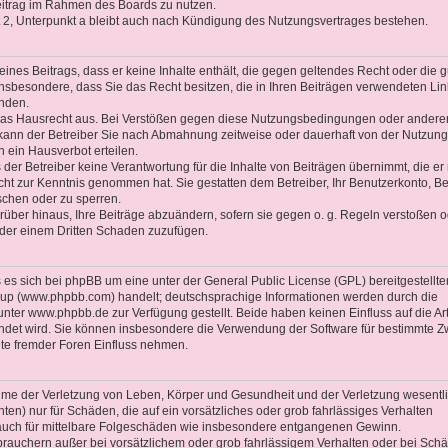
Beitrag im Rahmen des Boards zu nutzen.
2, Unterpunkt a bleibt auch nach Kündigung des Nutzungsvertrages bestehen.
 eines Beitrags, dass er keine Inhalte enthält, die gegen geltendes Recht oder die 
 insbesondere, dass Sie das Recht besitzen, die in Ihren Beiträgen verwendeten Li
enden.
 das Hausrecht aus. Bei Verstößen gegen diese Nutzungsbedingungen oder andere
 kann der Betreiber Sie nach Abmahnung zeitweise oder dauerhaft von der Nutzung
 ein Hausverbot erteilen.
der Betreiber keine Verantwortung für die Inhalte von Beiträgen übernimmt, die er 
 nicht zur Kenntnis genommen hat. Sie gestatten dem Betreiber, Ihr Benutzerkonto, Be
schen oder zu sperren.
rüber hinaus, Ihre Beiträge abzuändern, sofern sie gegen o. g. Regeln verstoßen o
oder einem Dritten Schaden zuzufügen.
es sich bei phpBB um eine unter der General Public License (GPL) bereitgestellte
up (www.phpbb.com) handelt; deutschsprachige Informationen werden durch die
ter www.phpbb.de zur Verfügung gestellt. Beide haben keinen Einfluss auf die Ar
ndet wird. Sie können insbesondere die Verwendung der Software für bestimmte 
lte fremder Foren Einfluss nehmen.
ahme der Verletzung von Leben, Körper und Gesundheit und der Verletzung wesentl
chten) nur für Schäden, die auf ein vorsätzliches oder grob fahrlässiges Verhalten
t auch für mittelbare Folgeschäden wie insbesondere entgangenen Gewinn.
brauchern außer bei vorsätzlichem oder grob fahrlässigem Verhalten oder bei Sch