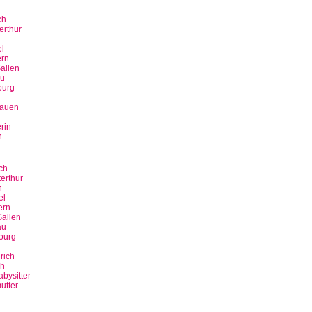
ch
erthur
n
l
rn
allen
u
ourg
bauen
rin
n
ch
erthur
n
el
ern
allen
au
ourg
rich
ch
bysitter
utter
n