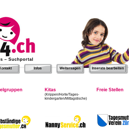
s – Suchportal
Kontakt
Infos
Weitersagen
Inserate bearbeiten
ielgruppen
Kitas
Freie Stellen
(Krippen/Horte/Tages-
kindergarten/Mittagstische)