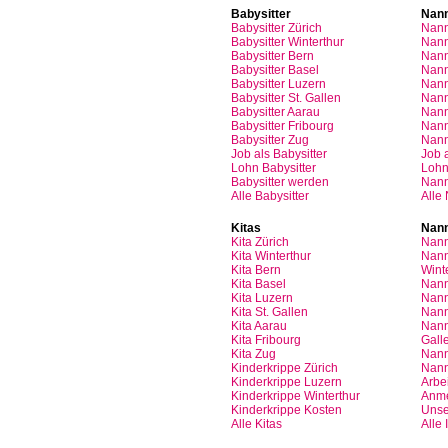
Babysitter
Nan
Babysitter
Zürich
Nan
Babysitter Winterthur
Nann
Babysitter Bern
Nann
Babysitter Basel
Nann
Babysitter
Luzern
Nan
Babysitter St.
Gallen
Nann
Babysitter
Aarau
Nan
Babysitter
Fribourg
Nan
Babysitter
Zug
Nan
Job
als
Babysitter
Job
Lohn
Babysitter
Loh
Babysitter
werden
Nan
Alle Babysitter
Alle
Kitas
Nann
Kita
Zürich
Nann
Kita Winterthur
Nann
Kita Bern
Wint
Kita Basel
Nann
Kita
Luzern
Nann
Kita St.
Gallen
Nann
Kita
Aarau
Nann
Kita
Fribourg
Gall
Kita
Zug
Nann
Kinderkrippe
Zürich
Nann
Kinderkrippe
Luzern
Arbei
Kinderkrippe
Winterthur
Anm
Kinderkrippe
Kosten
Unse
Alle Kitas
Alle 