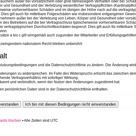
rauchern außer bei vorsätzlichem oder grob fahrlässigem Verhalten oder bei Schä
r und Gesundheit und der Verletzung wesentlicher Vertragspflichten (Kardinalpflic
herweise vorhersehbaren Schäden und im übrigen der Höhe nach auf die vertragsty
 Dies gilt auch für mittelbare Folgeschäden wie insbesondere entgangenen Gewin
rnehmern außer bei der Verletzung von Leben, Körper und Gesundheit oder vorsät
en des Betreibers auf die bei Vertragsschluss typischerweise vorhersehbaren Schä
e vertragstypischen Durchschnittsschäden begrenzt. Dies gilt auch für mittelbare
inn.
tze a bis c gilt sinngemäß auch zugunsten der Mitarbeiter und Erfüllungsgehilfe
 zwingendem nationalem Recht bleiben unberührt.
alt
ie Nutzungsbedingungen und die Datenschutzrichtlinie zu ändern. Die Änderung wir
 Änderungen zu widersprechen. Im Falle des Widerspruchs erlischt das zwischen de
ende Vertragsverhältnis mit sofortiger Wirkung.
kannt und verbindlich, wenn der Nutzer den Änderungen zugestimmt hat.
n persönlichen Daten sind in der Datenschutzrichtlinie enthalten.
ards löschen
• Alle Zeiten sind UTC