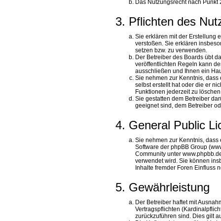
Das Nutzungsrecht nach Punkt 2
3. Pflichten des Nut
Sie erklären mit der Erstellung 
verstoßen. Sie erklären insbeso
setzen bzw. zu verwenden.
Der Betreiber des Boards übt 
veröffentlichten Regeln kann d
ausschließen und Ihnen ein Haus
Sie nehmen zur Kenntnis, dass d
selbst erstellt hat oder die er 
Funktionen jederzeit zu löschen
Sie gestatten dem Betreiber dar
geeignet sind, dem Betreiber o
4. General Public L
Sie nehmen zur Kenntnis, dass e
Software der phpBB Group (www
Community unter www.phpbb.de zu
verwendet wird. Sie können ins
Inhalte fremder Foren Einfluss
5. Gewährleistung
Der Betreiber haftet mit Ausna
Vertragspflichten (Kardinalpflic
zurückzuführen sind. Dies gilt