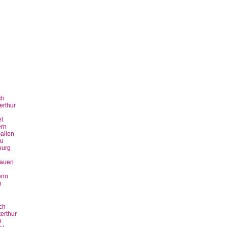
ch
erthur
n
l
rn
allen
u
ourg
bauen
rin
n
ch
erthur
n