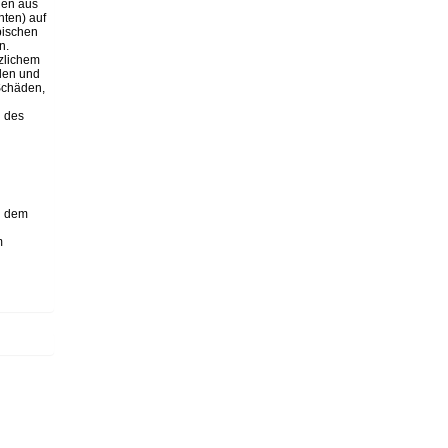
den aus
hten) auf
pischen
n.
zlichem
den und
 Schäden,
n des
d dem
m