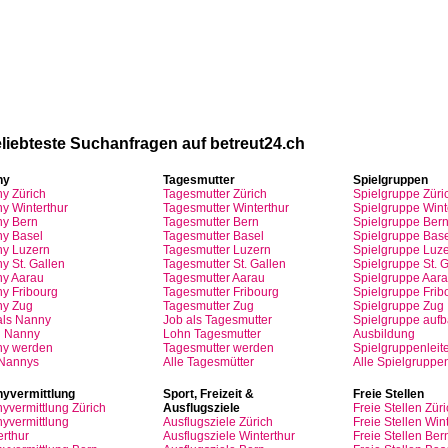
volle Top-Angebote für Sie und Ihr Kind:
liebteste
Suchanfragen
auf
betreut24.ch
ny
Tagesmutter
Spielgruppen
ny
Zürich
Tagesmutter
Zürich
Spielgruppe
Züri
y Winterthur
Tagesmutter
Winterthur
Spielgruppe
Wint
y Bern
Tagesmutter
Bern
Spielgruppe
Ber
y Basel
Tagesmutter
Basel
Spielgruppe
Base
ny
Luzern
Tagesmutter
Luzern
Spielgruppe
Luze
y St.
Gallen
Tagesmutter
St.
Gallen
Spielgruppe
St.
G
ny
Aarau
Tagesmutter
Aarau
Spielgruppe
Aara
ny
Fribourg
Tagesmutter
Fribourg
Spielgruppe
Frib
ny
Zug
Tagesmutter
Zug
Spielgruppe
Zug
als
Nanny
Job
als
Tagesmutter
Spielgruppe
auf
n
Nanny
Lohn
Tagesmutter
Ausbildung
ny
werden
Tagesmutter
werden
Spielgruppenleite
 Nannys
Alle Tagesmütter
Alle Spielgruppe
yvermittlung
Sport,
Freizeit
&
Freie
Stellen
yvermittlung
Zürich
Ausflugsziele
Freie
Stellen
Züri
yvermittlung
Ausflugsziele
Zürich
Freie
Stellen
Wint
erthur
Ausflugsziele
Winterthur
Freie
Stellen
Ber