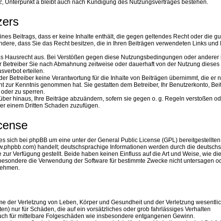
, Unterpunkt a bleibt auch nach Kündigung des Nutzungsvertrages bestehen.
zers
eines Beitrags, dass er keine Inhalte enthält, die gegen geltendes Recht oder die gu
ndere, dass Sie das Recht besitzen, die in Ihren Beiträgen verwendeten Links und 
das Hausrecht aus. Bei Verstößen gegen diese Nutzungsbedingungen oder anderer
er Betreiber Sie nach Abmahnung zeitweise oder dauerhaft von der Nutzung dieses
verbot erteilen.
er Betreiber keine Verantwortung für die Inhalte von Beiträgen übernimmt, die er n
nicht zur Kenntnis genommen hat. Sie gestatten dem Betreiber, Ihr Benutzerkonto, Be
 oder zu sperren.
über hinaus, Ihre Beiträge abzuändern, sofern sie gegen o. g. Regeln verstoßen od
der einem Dritten Schaden zuzufügen.
icense
s sich bei phpBB um eine unter der General Public License (GPL) bereitgestellten
.phpbb.com) handelt; deutschsprachige Informationen werden durch die deutsch
r Verfügung gestellt. Beide haben keinen Einfluss auf die Art und Weise, wie di
besondere die Verwendung der Software für bestimmte Zwecke nicht untersagen od
 nehmen.
hme der Verletzung von Leben, Körper und Gesundheit und der Verletzung wesentli
hten) nur für Schäden, die auf ein vorsätzliches oder grob fahrlässiges Verhalten
 auch für mittelbare Folgeschäden wie insbesondere entgangenen Gewinn.