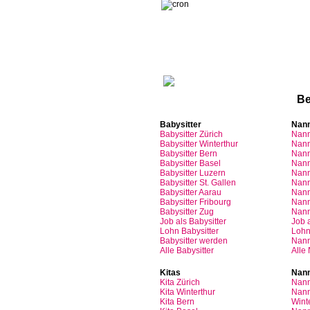
Sinn
Be
Babysitter
Nan
Babysitter
Zürich
Nan
Babysitter Winterthur
Nann
Babysitter Bern
Nann
Babysitter Basel
Nann
Babysitter
Luzern
Nan
Babysitter St.
Gallen
Nann
Babysitter
Aarau
Nan
Babysitter
Fribourg
Nan
Babysitter
Zug
Nan
Job
als
Babysitter
Job
Lohn
Babysitter
Loh
Babysitter
werden
Nan
Alle Babysitter
Alle
Kitas
Nann
Kita
Zürich
Nann
Kita Winterthur
Nann
Kita Bern
Wint