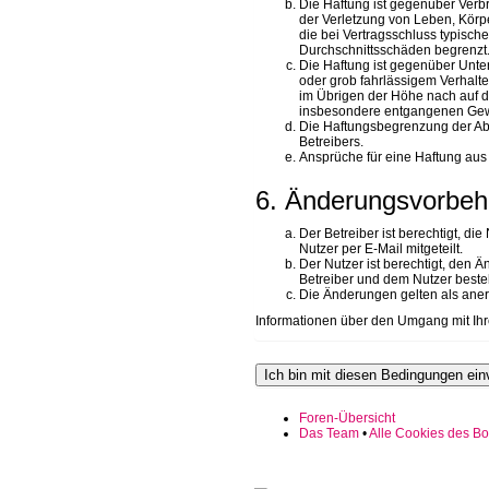
Die Haftung ist gegenüber Verb
der Verletzung von Leben, Körpe
die bei Vertragsschluss typisc
Durchschnittsschäden begrenzt.
Die Haftung ist gegenüber Unte
oder grob fahrlässigem Verhalt
im Übrigen der Höhe nach auf di
insbesondere entgangenen Gew
Die Haftungsbegrenzung der Absä
Betreibers.
Ansprüche für eine Haftung aus
6. Änderungsvorbeh
Der Betreiber ist berechtigt, d
Nutzer per E-Mail mitgeteilt.
Der Nutzer ist berechtigt, den
Betreiber und dem Nutzer besteh
Die Änderungen gelten als aner
Informationen über den Umgang mit Ihre
Foren-Übersicht
Das Team
•
Alle Cookies des Bo