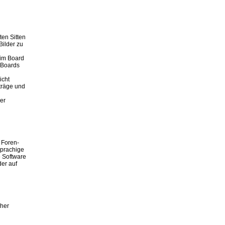
ten Sitten
Bilder zu
 im Board
 Boards
icht
iträge und
er
 Foren-
sprachige
e Software
er auf
cher