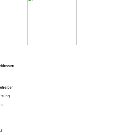
chlossen:
etreiber
utzung
st
nd