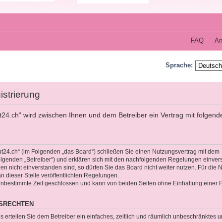
FAQ
An
Sprache:
istrierung
t24.ch“ wird zwischen Ihnen und dem Betreiber ein Vertrag mit folgend
ut24.ch“ (im Folgenden „das Board“) schließen Sie einen Nutzungsvertrag mit dem
olgenden „Betreiber“) und erklären sich mit den nachfolgenden Regelungen einver
 nicht einverstanden sind, so dürfen Sie das Board nicht weiter nutzen. Für die 
an dieser Stelle veröffentlichten Regelungen.
unbestimmte Zeit geschlossen und kann von beiden Seiten ohne Einhaltung einer Fr
GSRECHTEN
gs erteilen Sie dem Betreiber ein einfaches, zeitlich und räumlich unbeschränktes 