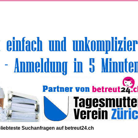
volle Top-Angebote für Sie und Ihr Kind:
liebteste
Suchanfragen
auf
betreut24.ch