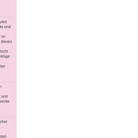
guten
nks und
r im
 dieses
nicht
iträge
der
n
t und
Zwecke
icher
äden