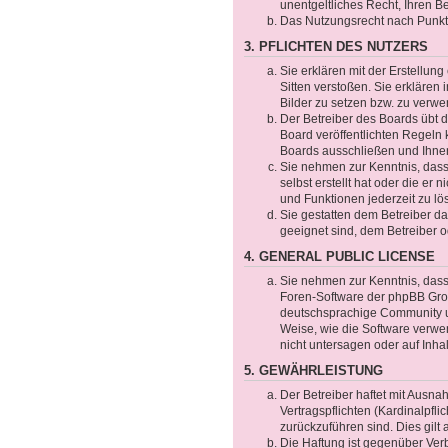
unentgeltliches Recht, Ihren 
Das Nutzungsrecht nach Punkt 
3. PFLICHTEN DES NUTZERS
Sie erklären mit der Erstellung
Sitten verstoßen. Sie erklären
Bilder zu setzen bzw. zu verw
Der Betreiber des Boards übt
Board veröffentlichten Regeln
Boards ausschließen und Ihnen
Sie nehmen zur Kenntnis, dass 
selbst erstellt hat oder die er
und Funktionen jederzeit zu lö
Sie gestatten dem Betreiber da
geeignet sind, dem Betreiber 
4. GENERAL PUBLIC LICENSE
Sie nehmen zur Kenntnis, dass 
Foren-Software der phpBB Gro
deutschsprachige Community un
Weise, wie die Software verwe
nicht untersagen oder auf Inha
5. GEWÄHRLEISTUNG
Der Betreiber haftet mit Ausn
Vertragspflichten (Kardinalpfli
zurückzuführen sind. Dies gil
Die Haftung ist gegenüber Ver