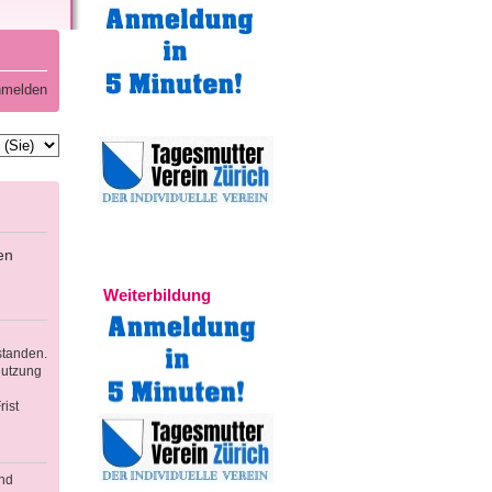
melden
en
Experten
Weiterbildung
standen.
Nutzung
ist
und