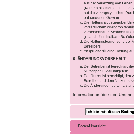
aus der Verletzung von Leben,
(Kardinalpflichten) auf die b
auf die vertragstypischen Durc
entgangenen Gewinn.
Die Haftung ist gegenüber Unt
vorsätzlichem oder grob fahrlä
vorhersehbaren Schäden und im
gilt auch für mittelbare Schä
Die Haftungsbegrenzung der Ab
Betreibers.
Ansprüche für eine Haftung au
6. ÄNDERUNGSVORBEHALT
Der Betreiber ist berechtigt, 
Nutzer per E-Mail mitgeteilt.
Der Nutzer ist berechtigt, de
Betreiber und dem Nutzer beste
Die Änderungen gelten als ane
Informationen über den Umgang m
Foren-Übersicht