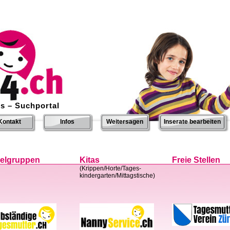
s – Suchportal
Kontakt
Infos
Weitersagen
Inserate bearbeiten
ielgruppen
Kitas
Freie Stellen
(Krippen/Horte/Tages-
kindergarten/Mittagstische)