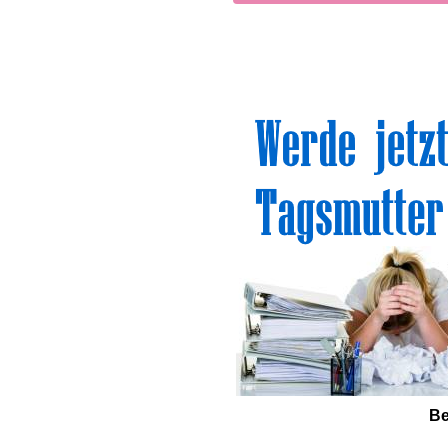
Sinn
Be