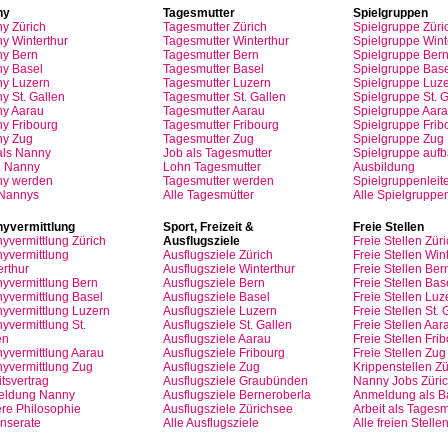
ny
Tagesmutter
Spielgruppen
ny
Zürich
Tagesmutter
Zürich
Spielgruppe
Züri
y Winterthur
Tagesmutter
Winterthur
Spielgruppe
Wint
y Bern
Tagesmutter
Bern
Spielgruppe
Ber
y Basel
Tagesmutter
Basel
Spielgruppe
Base
ny
Luzern
Tagesmutter
Luzern
Spielgruppe
Luze
y St.
Gallen
Tagesmutter
St.
Gallen
Spielgruppe
St.
G
ny
Aarau
Tagesmutter
Aarau
Spielgruppe
Aara
ny
Fribourg
Tagesmutter
Fribourg
Spielgruppe
Frib
ny
Zug
Tagesmutter
Zug
Spielgruppe
Zug
als
Nanny
Job
als
Tagesmutter
Spielgruppe
auf
n
Nanny
Lohn
Tagesmutter
Ausbildung
ny
werden
Tagesmutter
werden
Spielgruppenleite
 Nannys
Alle Tagesmütter
Alle Spielgruppe
yvermittlung
Sport,
Freizeit
&
Freie
Stellen
yvermittlung
Zürich
Ausflugsziele
Freie
Stellen
Züri
yvermittlung
Ausflugsziele
Zürich
Freie
Stellen
Wint
erthur
Ausflugsziele
Winterthur
Freie
Stellen
Ber
yvermittlung
Bern
Ausflugsziele
Bern
Freie
Stellen
Bas
yvermittlung
Basel
Ausflugsziele
Basel
Freie
Stellen
Luz
yvermittlung
Luzern
Ausflugsziele
Luzern
Freie
Stellen
St.
G
yvermittlung
St.
Ausflugsziele
St.
Gallen
Freie
Stellen
Aar
en
Ausflugsziele
Aarau
Freie
Stellen
Frib
yvermittlung
Aarau
Ausflugsziele
Fribourg
Freie
Stellen
Zug
yvermittlung
Zug
Ausflugsziele
Zug
Krippenstellen
Zü
tsvertrag
Ausflugsziele
Graubünden
Nanny Jobs
Züri
eldung
Nanny
Ausflugsziele
Berneroberla
Anmeldung
als
Ba
re
Philosophie
Ausflugsziele
Zürichsee
Arbeit
als
Tagesm
Inserate
Alle Ausflugsziele
Alle freien Stelle