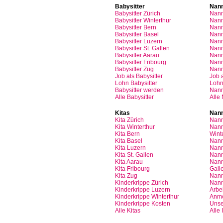
Babysitter
Nan
Babysitter
Zürich
Nan
Babysitter Winterthur
Nann
Babysitter Bern
Nann
Babysitter Basel
Nann
Babysitter
Luzern
Nan
Babysitter St.
Gallen
Nann
Babysitter
Aarau
Nan
Babysitter
Fribourg
Nan
Babysitter
Zug
Nan
Job
als
Babysitter
Job
Lohn
Babysitter
Loh
Babysitter
werden
Nan
Alle Babysitter
Alle
Kitas
Nann
Kita
Zürich
Nann
Kita Winterthur
Nann
Kita Bern
Wint
Kita Basel
Nann
Kita
Luzern
Nann
Kita St.
Gallen
Nann
Kita
Aarau
Nann
Kita
Fribourg
Gall
Kita
Zug
Nann
Kinderkrippe
Zürich
Nann
Kinderkrippe
Luzern
Arbei
Kinderkrippe
Winterthur
Anm
Kinderkrippe
Kosten
Unse
Alle Kitas
Alle 