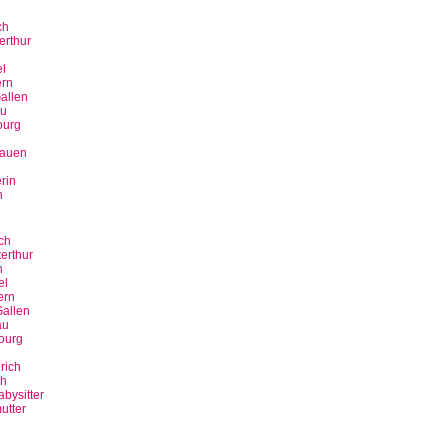
ch
erthur
n
l
rn
allen
u
ourg
bauen
rin
n
ch
erthur
n
el
ern
allen
au
ourg
rich
ch
bysitter
utter
n