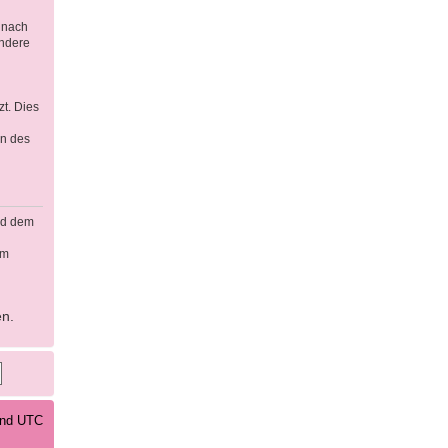
 nach
ondere
t. Dies
en des
rd dem
em
en.
sind UTC