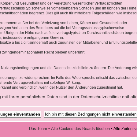
 Körper und Gesundheit und der Verletzung wesentlicher Vertragspflichten
ei Vertragsschluss typischerweise vorhersehbaren Schäden und im übrigen der Höhe
hschnittsschäden begrenzt. Dies gilt auch für mittelbare Folgeschäden wie insbes
ernehmern außer bei der Verletzung von Leben, Körper und Gesundheit oder
ssigem Verhalten des Betreibers auf die bei Vertragsschluss typischerweise
 Übrigen der Höhe nach auf die vertragstypischen Durchschnittsschäden begrenz
den, insbesondere entgangenen Gewinn.
sätze a bis c gilt sinngemäß auch zugunsten der Mitarbeiter und Erfüllungsgehilf
s zwingendem nationalem Recht bleiben unberührt.
die Nutzungsbedingungen und die Datenschutzrichtlinie zu ändern. Die Änderung wi
n Änderungen zu widersprechen. Im Falle des Widerspruchs erlischt das zwischen d
hende Vertragsverhältnis mit sofortiger Wirkung.
rkannt und verbindlich, wenn der Nutzer den Änderungen zugestimmt hat.
it Ihren persönlichen Daten sind in der Datenschutzrichtlinie enthalt
Das Team
•
Alle Cookies des Boards löschen
• Alle Zeiten 