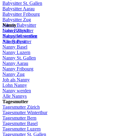
Babysitter St.
Gallen
Babysitter
Aarau
Babysitter
Fribourg
Babysitter
Zug
Job
Nanny
als
Babysitter
Lohn
Nanny
Babysitter
Zürich
Babysitter
Nanny Winterthur
werden
Alle Babysitter
Nanny Bern
Nanny Basel
Nanny
Luzern
Nanny St.
Gallen
Nanny
Aarau
Nanny
Fribourg
Nanny
Zug
Job
als
Nanny
Lohn
Nanny
Nanny
werden
Alle Nannys
Tagesmutter
Tagesmutter
Zürich
Tagesmutter
Winterthur
Tagesmutter
Bern
Tagesmutter
Basel
Tagesmutter
Luzern
Tagesmutter
St.
Gallen