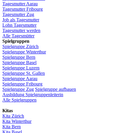
Tagesmutter
Aarau
Tagesmutter
Fribourg
Tagesmutter
Zug
Job
als
Tagesmutter
Lohn
Tagesmutter
Tagesmutter
werden
Alle Tagesmütter
Spielgruppen
Spielgruppe
Zürich
Spielgruppe
Winterthur
Spielgruppe
Bern
Spielgruppe
Basel
Spielgruppe
Luzern
Spielgruppe
St.
Gallen
Spielgruppe
Aarau
Spielgruppe
Fribourg
Spielgruppe
Zug
Spielgruppe
aufbauen
Ausbildung
Spielgruppenleiterin
Alle Spielgruppen
Kitas
Kita
Zürich
Kita Winterthur
Kita Bern
Kita Basel