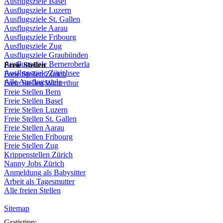
Ausflugsziele
Basel
Ausflugsziele
Luzern
Ausflugsziele
St.
Gallen
Ausflugsziele
Aarau
Ausflugsziele
Fribourg
Ausflugsziele
Zug
Ausflugsziele
Graubünden
Ausflugsziele
Berneroberla
Freie
Stellen
Ausflugsziele
Zürichsee
Freie
Stellen
Zürich
Alle Ausflugsziele
Freie
Stellen
Winterthur
Freie
Stellen
Bern
Freie
Stellen
Basel
Freie
Stellen
Luzern
Freie
Stellen
St.
Gallen
Freie
Stellen
Aarau
Freie
Stellen
Fribourg
Freie
Stellen
Zug
Krippenstellen
Zürich
Nanny Jobs
Zürich
Anmeldung
als
Babysitter
Arbeit
als
Tagesmutter
Alle freien Stellen
Sitemap
Gratistipp: