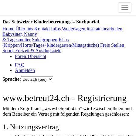
Toggle
naviga
Das Schweizer Kinderbetreuungs – Suchportal
Home
Über uns
Kontakt
Infos
Weitersagen
Inserate bearbeiten
Babysitter, Nanny
& Tagesmutter
Spielgruppen
Kitas
(Krippen/Horte/Tages- kindergarten/Mittagstische)
Freie Stellen
Sport, Freizeit & Ausflugsziele
Foren-Übersicht
FAQ
Anmelden
Sprache:
www.betreut24.ch - Registrierung
Mit dem Zugriff auf „www.betreut24.ch“ wird zwischen Ihnen und
dem Betreiber ein Vertrag mit folgenden Regelungen geschlossen:
1. Nutzungsvertrag