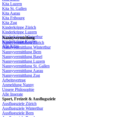
Kita
Luzern
Kita St.
Gallen
Kita
Aarau
Kita
Fribourg
Kita
Zug
Kinderkrippe
Zürich
Kinderkrippe
Luzern
Kinderkrippe
Winterthur
Nannyvermittlung
Kinderkrippe
Kosten
Nannyvermittlung
Zürich
Alle Kitas
Nannyvermittlung
Winterthur
Nannyvermittlung
Bern
Nannyvermittlung
Basel
Nannyvermittlung
Luzern
Nannyvermittlung
St.
Gallen
Nannyvermittlung
Aarau
Nannyvermittlung
Zug
Arbeitsvertrag
Anmeldung
Nanny
Unsere
Philosophie
Alle Inserate
Sport,
Freizeit
&
Ausflugsziele
Ausflugsziele
Zürich
Ausflugsziele
Winterthur
Ausflugsziele
Bern