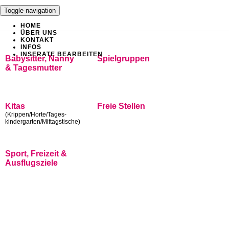
Toggle navigation
HOME
ÜBER UNS
KONTAKT
INFOS
INSERATE BEARBEITEN
Babysitter, Nanny
Spielgruppen
& Tagesmutter
Kitas
Freie Stellen
(Krippen/Horte/Tages-
kindergarten/Mittagstische)
Sport, Freizeit &
Ausflugsziele